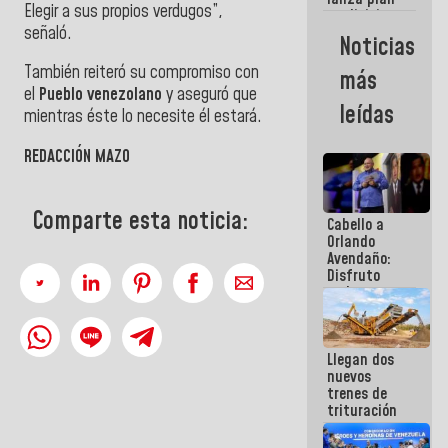
semana
Elegir a sus propios verdugos”,
crediticio
señaló.
con subsidio
Noticias
a Juntas de
Condominio
También reiteró su compromiso con
más
el
Pueblo venezolano
y aseguró que
leídas
mientras éste lo necesite él estará.
REDACCIÓN MAZO
Comparte esta noticia:
Cabello a
Orlando
Avendaño:
Disfruto
cada vez
que escribes
porque lo
que haces
Llegan dos
es
nuevos
embarrarla
trenes de
trituración
para
optimizar