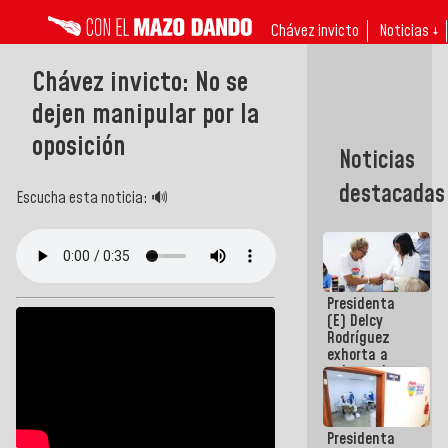
Chávez invicto
Noticias ↓
Chávez invicto: No se
dejen manipular por la
oposición
Noticias
destacadas
Escucha esta noticia: 🔊
Presidenta
(E) Delcy
Rodríguez
exhorta a
gobernadores
y alcaldes a
edificar
casas para
Presidenta
abuelos