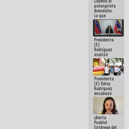
Cabello al
de la
palangrista
República
Avendaño:
Lo que
vayas a
escribir
hazlo hoy
por que no
Presidenta
sabemos si
(E)
la semana
Rodríguez
que viene
analizó
hay
junto a
programa
gobernadores
planes de
recuperación
Presidenta
del Sistema
(E) Delcy
Eléctrico
Rodríguez
Nacional
encabezó
lanzamiento
del Plan
Nacional de
Recreación
¡Alerta
Vacacional
Pueblo!
Entérese del