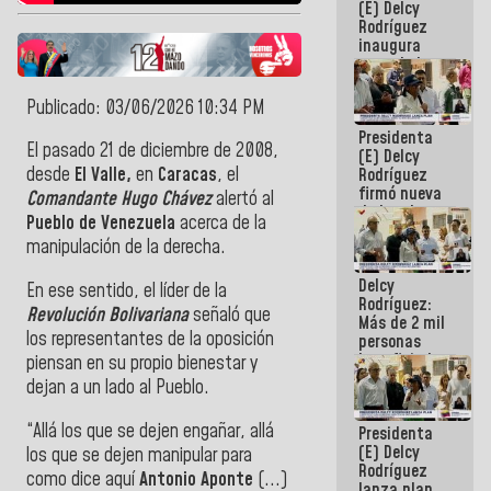
(E) Delcy
Rodríguez
inaugura
casa de los
Abuelos
Primavera
Publicado: 03/06/2026 10:34 PM
en Caracas
Presidenta
El pasado 21 de diciembre de 2008,
(E) Delcy
desde
El Valle,
en
Caracas
, el
Rodríguez
firmó nueva
Comandante Hugo Chávez
alertó al
de Ley de
Pueblo de Venezuela
acerca de la
Arrendamiento
manipulación de la derecha.
aprobada
por la AN
Delcy
En ese sentido, el líder de la
Rodríguez:
Revolución Bolivariana
señaló que
Más de 2 mil
los representantes de la oposición
personas
beneficiadas
piensan en su propio bienestar y
con planes
dejan a un lado al Pueblo.
para
atención de
“Allá los que se dejen engañar, allá
Presidenta
emergencia
(E) Delcy
sísmica en
los que se dejen manipular para
Rodríguez
la última
como dice aquí
Antonio Aponte
(...)
lanza plan