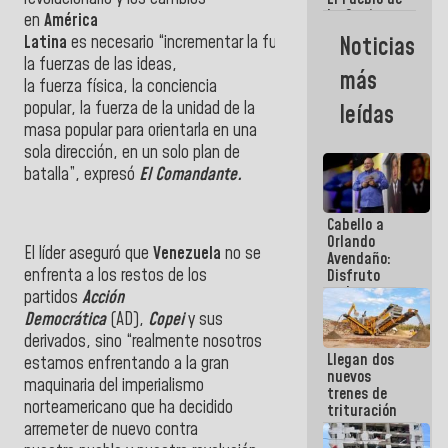
La Guaira
en
América
siempre
Latina
es necesario “incrementar la fuerza del pueblo,
Noticias
estará
la fuerzas de las ideas,
acompañada
más
por el
la fuerza física, la conciencia
Gobierno
popular, la fuerza de la unidad de la
leídas
Nacional
masa popular para orientarla en una
sola dirección, en un solo plan de
batalla”, expresó
El
Comandante.
Cabello a
Orlando
El líder aseguró que
Venezuela
no se
Avendaño:
enfrenta a los restos de los
Disfruto
cada vez
partidos
Acción
que escribes
Democrática
(AD),
Copei
y sus
porque lo
derivados, sino “realmente nosotros
que haces
Llegan dos
es
estamos enfrentando a la gran
nuevos
embarrarla
maquinaria del imperialismo
trenes de
norteamericano que ha decidido
trituración
para
arremeter de nuevo contra
optimizar