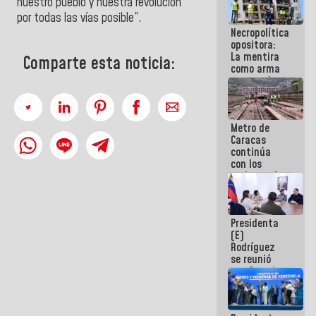
nuestro pueblo y nuestra revolución
manejo de
por todas las vías posible”.
escombros
Necropolítica
en La Guaira
opositora:
La mentira
Comparte esta noticia:
como arma
contra el
Pueblo
Metro de
Caracas
continúa
con los
trabajos de
mantenimiento
e inspección
en la Línea 2
Presidenta
(E)
Rodríguez
se reunió
con Estado
Mayor
Eléctrico
para