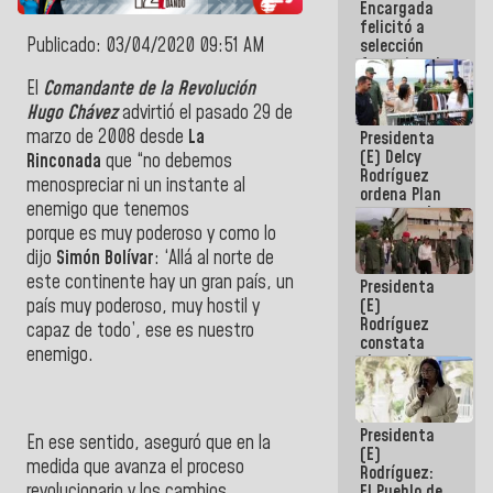
Encargada
de nuestra
felicitó a
América
Publicado: 03/04/2020 09:51 AM
selección
femenina de
baloncesto
El
Comandante de la Revolución
por su
Hugo Chávez
advirtió el pasado 29 de
clasificación
marzo de 2008 desde
La
Presidenta
a la
(E) Delcy
AmeriCup
Rinconada
que “no debemos
Rodríguez
2027
menospreciar ni un instante al
ordena Plan
enemigo que tenemos
maestro de
desarrollo
porque es muy poderoso y como lo
logístico y
dijo
Simón Bolívar
: ‘Allá al norte de
turístico
este continente hay un gran país, un
Presidenta
para La
(E)
país muy poderoso, muy hostil y
Guaira
Rodríguez
capaz de todo’, ese es nuestro
constata
enemigo.
obras de
rehabilitación
de Escuela
Militar de
Presidenta
Mamo en La
En ese sentido, aseguró que en la
(E)
Guaira
medida que avanza el proceso
Rodríguez:
revolucionario y los cambios
El Pueblo de