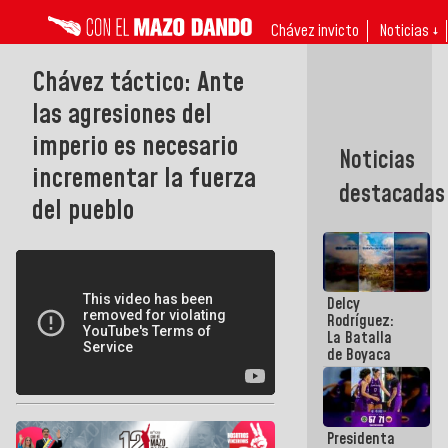
Chávez invicto
Noticias ↓
Chávez táctico: Ante
las agresiones del
imperio es necesario
Noticias
incrementar la fuerza
destacadas
del pueblo
Delcy
Rodríguez:
La Batalla
de Boyaca
representa
un capítulo
decisivo en
la gesta
Presidenta
emancipadora