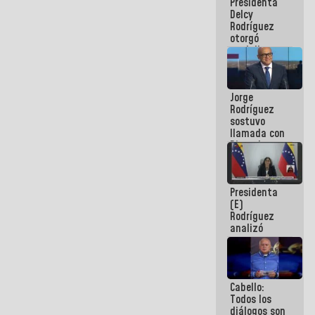
Presidenta
abordar
Delcy
planes de
Rodríguez
acción
otorgó
medalla
"Héroe de
Venezuela"
a servidores
Jorge
públicos
Rodríguez
sostuvo
llamada con
Dinorah
Figuera y
acuerdan
primer
Presidenta
encuentro
(E)
presencial
Rodríguez
para el
analizó
diálogo
junto a
gobernadores
planes de
recuperación
Cabello:
del Sistema
Todos los
Eléctrico
diálogos son
Nacional