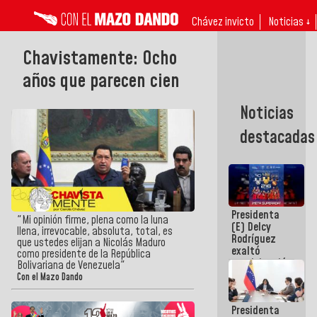
Chávez invicto
Noticias ↓
Chavistamente: Ocho
años que parecen cien
Noticias
destacadas
Presidenta
"Mi opinión firme, plena como la luna
(E) Delcy
llena, irrevocable, absoluta, total, es
Rodríguez
que ustedes elijan a Nicolás Maduro
exaltó
como presidente de la República
participación
Bolivariana de Venezuela"
de
Con el Mazo Dando
Venezuela
en Juegos
Presidenta
Centroamericanos