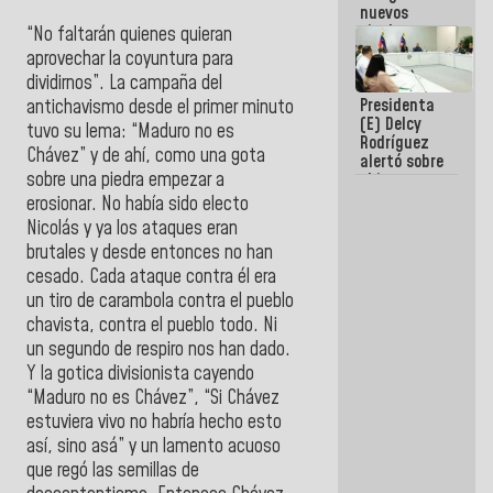
nuevos
titulares en
“No faltarán quienes quieran
el
aprovechar la coyuntura para
Viceministerio
dividirnos”. La campaña del
de Energía
Presidenta
Eléctrica y
antichavismo desde el primer minuto
(E) Delcy
CORPOELEC
tuvo su lema: “Maduro no es
Rodríguez
Chávez” y de ahí, como una gota
alertó sobre
sobre una piedra empezar a
el impacto
de la
erosionar. No había sido electo
emergencia
Nicolás y ya los ataques eran
climática en
brutales y desde entonces no han
los oceános
cesado. Cada ataque contra él era
un tiro de carambola contra el pueblo
chavista, contra el pueblo todo. Ni
un segundo de respiro nos han dado.
Y la gotica divisionista cayendo
“Maduro no es Chávez”, “Si Chávez
estuviera vivo no habría hecho esto
así, sino asá” y un lamento acuoso
que regó las semillas de