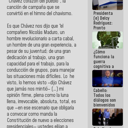
“Chávez corazón del pueblo”, la
al plan de
canción de campaña que se
ahorro
Presidenta
convirtió en el himno del chavismo.
energético
(e) Delcy
Rodríguez:
Es que Chávez nos dijo que “el
Pronto
compañero Nicolás Maduro, un
restableceremos
las
hombre revolucionario a carta cabal,
operaciones
un hombre de una gran experiencia, a
en el
pesar de su juventud; de una gran
¿Cómo
Aeropuerto
funciona la
Internacional
dedicación al trabajo, una gran
guerra
de
capacidad para el trabajo, para la
cognitiva a
Maiquetía
conducción de grupos, para manejar
favor de la
narrativa
las situaciones más difíciles. Lo he
hegemónica?
visto, lo hemos visto –dijo Chávez
(1)
que jamás nos mintió– (…) mi
Cabello:
opinión firme, plena como la luna
Todos los
diálogos son
llena, irrevocable, absoluta, total, es
bienvenidos
que —en ese escenario que obligaría
siempre que
a convocar como manda la
estén en el
marco de la
Constitución de nuevo a elecciones
Constitución
presidenciales— ustedes elijan a