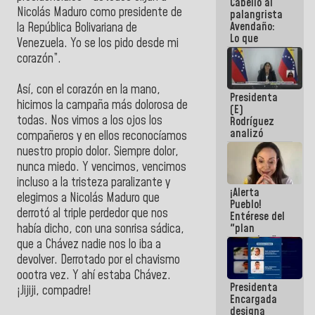
Cabello al
de la
Nicolás Maduro como presidente de
palangrista
República
Avendaño:
la República Bolivariana de
Lo que
Venezuela. Yo se los pido desde mi
vayas a
corazón”.
escribir
hazlo hoy
por que no
Así, con el corazón en la mano,
Presidenta
sabemos si
hicimos la campaña más dolorosa de
(E)
la semana
todas. Nos vimos a los ojos los
Rodríguez
que viene
analizó
hay
compañeros y en ellos reconocíamos
junto a
programa
nuestro propio dolor. Siempre dolor,
gobernadores
nunca miedo. Y vencimos, vencimos
planes de
recuperación
incluso a la tristeza paralizante y
¡Alerta
del Sistema
elegimos a Nicolás Maduro que
Pueblo!
Eléctrico
derrotó al triple perdedor que nos
Entérese del
Nacional
"plan
había dicho, con una sonrisa sádica,
enjambre"
que a Chávez nadie nos lo iba a
de La Sayo
devolver. Derrotado por el chavismo
para
oootra vez. Y ahí estaba Chávez.
sabotear el
Presidenta
diálogo y
¡Jijiji, compadre!
Encargada
promover el
designa
caos