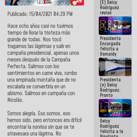
(E) Delcy
y del Caribe
Rodríguez
2026
revisó
Publicado: 15/04/2021 04:29 PM
agenda
económica y
Hace ocho años casi no tuvimos
ejecución de
tiempo de llorar la tristeza más
fondos de
Presidenta
emergencia
grande de todas. Nos tocó
Encargada
post-sismos
tragarnos las lágrimas y salir en
felicita a
campaña presidencial, apenas unos
Osmaidy
Arias y
meses después de la Campaña
Giraly
Perfecta. Salimos con los
Marcano por
sentimientos en carne viva, rumbo
hacer
Presidenta
una empinada montaña que de no
historia en
(e) Delcy
los
escalarla se convertiría en un
Rodríguez:
Centroamericanos
abismo. Salimos en campaña con
Pronto
Nicolás.
restableceremos
las
operaciones
Somos alegría. Eso somos, eso
en el
hemos sido, pero entonces era difícil
Delcy
Aeropuerto
Rodríguez
Internacional
encontrar la sonrisa sin que se te
felicita a la
de
atravesara una lágrima. No
Vinotinto