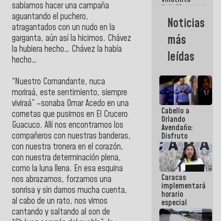
Maiquetía
sabíamos hacer una campaña
Sub 20
campeona
aguantando el puchero,
Noticias
frente
atragantados con un nudo en la
México Sub
más
garganta, aún así la hicimos. Chávez
23 en los
la hubiera hecho… Chávez la había
Centroamericanos
leídas
hecho…
“Nuestro Comandante, nuca
moriraá, este sentimiento, siempre
viviraá” –sonaba Omar Acedo en una
Cabello a
cornetas que pusimos en El Crucero
Orlando
Guacuco. Allí nos encontramos los
Avendaño:
compañeros con nuestras banderas,
Disfruto
cada vez
con nuestra tronera en el corazón,
que escribes
con nuestra determinación plena,
porque lo
como la luna llena. En esa esquina
que haces
Caracas
es
nos abrazamos, forzamos una
implementará
embarrarla
sonrisa y sin darnos mucha cuenta,
horario
al cabo de un rato, nos vimos
especial
para
cantando y saltando al son de
adaptarse