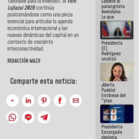
favorable para la inversión, el
Foro
Cabello al
de la
palangrista
República
Lujiazui 2026
continúa
Avendaño:
posicionándose como una pieza
Lo que
esencial para articular la agenda
vayas a
escribir
económica internacional y las
hazlo hoy
nuevas dinámicas del capital en un
por que no
contexto de creciente
Presidenta
sabemos si
(E)
interconectividad.
la semana
Rodríguez
que viene
analizó
hay
REDACCIÓN MAZO
junto a
programa
gobernadores
planes de
Comparte esta noticia:
recuperación
¡Alerta
del Sistema
Pueblo!
Eléctrico
Entérese del
Nacional
"plan
enjambre"
de La Sayo
para
sabotear el
Presidenta
diálogo y
Encargada
promover el
designa
caos