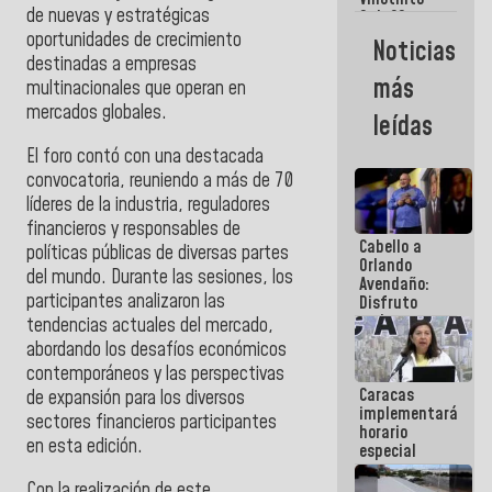
Maiquetía
de nuevas y estratégicas
Sub 20
campeona
oportunidades de crecimiento
Noticias
frente
destinadas a empresas
México Sub
más
multinacionales que operan en
23 en los
Centroamericanos
mercados globales.
leídas
​El foro contó con una destacada
convocatoria, reuniendo a más de 70
líderes de la industria, reguladores
financieros y responsables de
Cabello a
políticas públicas de diversas partes
Orlando
del mundo. Durante las sesiones, los
Avendaño:
participantes analizaron las
Disfruto
cada vez
tendencias actuales del mercado,
que escribes
abordando los desafíos económicos
porque lo
contemporáneos y las perspectivas
que haces
Caracas
es
de expansión para los diversos
implementará
embarrarla
sectores financieros participantes
horario
en esta edición.
especial
para
adaptarse
​Con la realización de este