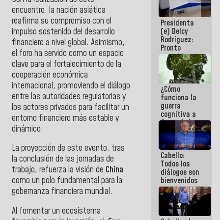
al plan de
encuentro, la nación asiática
ahorro
reafirma su compromiso con el
Presidenta
energético
impulso sostenido del desarrollo
(e) Delcy
Rodríguez:
financiero a nivel global. Asimismo,
Pronto
el foro ha servido como un espacio
restableceremos
clave para el fortalecimiento de la
las
operaciones
cooperación económica
en el
internacional, promoviendo el diálogo
¿Cómo
Aeropuerto
entre las autoridades regulatorias y
funciona la
Internacional
guerra
de
los actores privados para facilitar un
cognitiva a
Maiquetía
entorno financiero más estable y
favor de la
dinámico.
narrativa
hegemónica?
(1)
​La proyección de este evento, tras
Cabello:
la conclusión de las jornadas de
Todos los
trabajo, refuerza la visión de
China
diálogos son
como un polo fundamental para la
bienvenidos
siempre que
gobernanza financiera mundial.
estén en el
marco de la
Al fomentar un ecosistema
Constitución