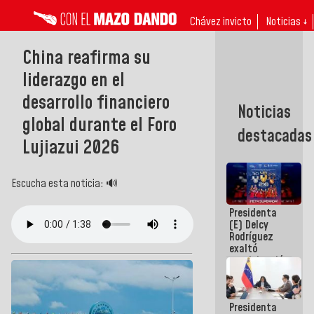
Chávez invicto
Noticias ↓
China reafirma su
liderazgo en el
desarrollo financiero
Noticias
global durante el Foro
destacadas
Lujiazui 2026
Escucha esta noticia: 🔊
Presidenta
(E) Delcy
Rodríguez
exaltó
participación
de
Venezuela
en Juegos
Presidenta
Centroamericanos