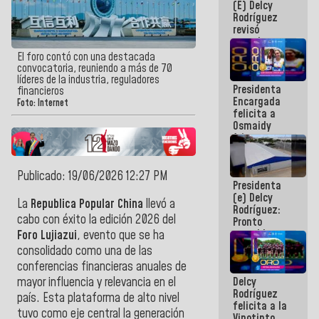
(E) Delcy
y del Caribe
Rodríguez
2026
revisó
agenda
económica y
El foro contó con una destacada
ejecución de
convocatoria, reuniendo a más de 70
fondos de
líderes de la industria, reguladores
Presidenta
emergencia
financieros
Encargada
post-sismos
Foto: Internet
felicita a
Osmaidy
Arias y
Giraly
Marcano por
hacer
Publicado: 19/06/2026 12:27 PM
Presidenta
historia en
(e) Delcy
los
La
Republica Popular China
llevó a
Rodríguez:
Centroamericanos
cabo con éxito la edición 2026 del
Pronto
restableceremos
Foro Lujiazui
, evento que se ha
las
consolidado como una de las
operaciones
conferencias financieras anuales de
en el
Delcy
mayor influencia y relevancia en el
Aeropuerto
Rodríguez
Internacional
país. Esta plataforma de alto nivel
felicita a la
de
tuvo como eje central la generación
Vinotinto