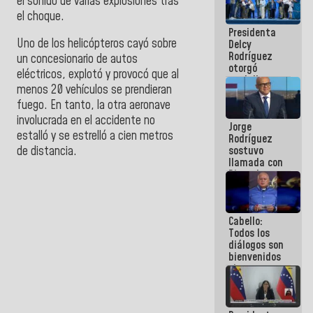
el sonido de varias explosiones tras
manejo de
el choque.
escombros
Presidenta
en La Guaira
Uno de los helicópteros cayó sobre
Delcy
Rodríguez
un concesionario de autos
otorgó
eléctricos, explotó y provocó que al
medalla
menos 20 vehículos se prendieran
"Héroe de
Venezuela"
fuego. En tanto, la otra aeronave
a servidores
involucrada en el accidente no
Jorge
públicos
estalló y se estrelló a cien metros
Rodríguez
sostuvo
de distancia.
llamada con
Dinorah
Figuera y
acuerdan
primer
Cabello:
encuentro
Todos los
presencial
diálogos son
para el
bienvenidos
diálogo
siempre que
estén en el
marco de la
Constitución