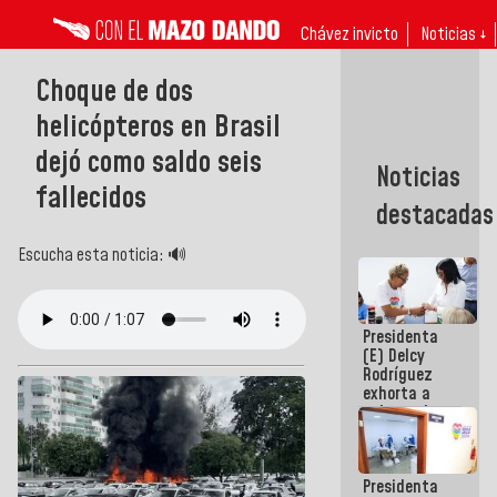
Chávez invicto
Noticias ↓
Choque de dos
helicópteros en Brasil
dejó como saldo seis
Noticias
fallecidos
destacadas
Escucha esta noticia: 🔊
Presidenta
(E) Delcy
Rodríguez
exhorta a
gobernadores
y alcaldes a
edificar
casas para
Presidenta
abuelos