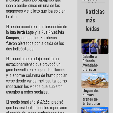
murieron todos los pasajeros que
semana
crediticio
iban a bordo: cinco en una de las
con subsidio
Noticias
aeronaves y el piloto que iba solo en
a Juntas de
la otra.
Condominio
más
El hecho ocurrió en la intersección de
leídas
la
Rua Beth Lago
y la
Rua Rivadávia
Campos
, cuando los Bomberos
fueron alertados por la caída de los
dos helicópteros.
Cabello a
El impacto se produjo contra un
Orlando
estacionamiento que provocó un
Avendaño:
Disfruto
gran incendio en el lugar. Las llamas
cada vez
y la enorme columna de humo podían
que escribes
verse desde varios metros, tal como
porque lo
mostraron los videos que subieron
que haces
Llegan dos
es
usuarios a redes sociales.
nuevos
embarrarla
trenes de
El medio brasileño
O Globo,
precisó
trituración
que los residentes locales reportaron
para
optimizar