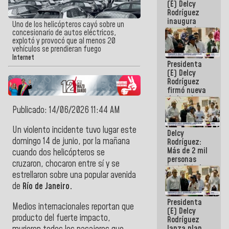
(E) Delcy
Rodríguez
inaugura
Uno de los helicópteros cayó sobre un
casa de los
concesionario de autos eléctricos,
Abuelos
explotó y provocó que al menos 20
Primavera
vehículos se prendieran fuego
en Caracas
Internet
Presidenta
(E) Delcy
Rodríguez
firmó nueva
de Ley de
Arrendamiento
Publicado: 14/06/2026 11:44 AM
aprobada
por la AN
Un violento incidente tuvo lugar este
Delcy
domingo 14 de junio, por la mañana
Rodríguez:
Más de 2 mil
cuando dos helicópteros se
personas
cruzaron, chocaron entre sí y se
beneficiadas
estrellaron sobre una popular avenida
con planes
para
de
Río de Janeiro.
atención de
Presidenta
emergencia
Medios internacionales reportan que
(E) Delcy
sísmica en
producto del fuerte impacto,
Rodríguez
la última
lanza plan