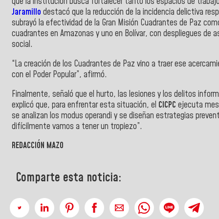
que la institución busca fortalecer tanto los espacios de traba
Jaramillo
destacó que la reducción de la incidencia delictiva res
subrayó la efectividad de la Gran Misión Cuadrantes de Paz como
cuadrantes en Amazonas y uno en Bolívar, con despliegues de 
social.
“La creación de los Cuadrantes de Paz vino a traer ese acercami
con el Poder Popular”, afirmó.
Finalmente, señaló que el hurto, las lesiones y los delitos infor
explicó que, para enfrentar esta situación, el
CICPC
ejecuta mesa
se analizan los modus operandi y se diseñan estrategias prevent
difícilmente vamos a tener un tropiezo”.
REDACCIÓN MAZO
Comparte esta noticia: