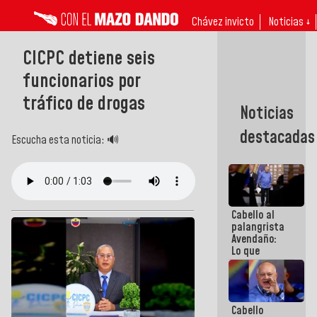
Chávez invicto
Noticias ↓
CICPC detiene seis
funcionarios por
tráfico de drogas
Noticias
destacadas
Escucha esta noticia: 🔊
Cabello al
palangrista
Avendaño:
Lo que
vayas a
escribir
hazlo hoy
por que no
Cabello
sabemos si