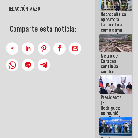
manejo de
REDACCIÓN MAZO
escombros
Necropolítica
en La Guaira
opositora:
La mentira
Comparte esta noticia:
como arma
contra el
Pueblo
Metro de
Caracas
continúa
con los
trabajos de
mantenimiento
e inspección
en la Línea 2
Presidenta
(E)
Rodríguez
se reunió
con Estado
Mayor
Eléctrico
para