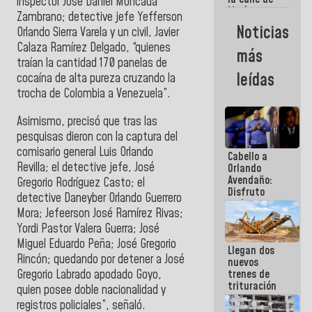
inspector José Daniel Moncada
María
Zambrano; detective jefe Yefferson
Machado se
Noticias
Orlando Sierra Varela y un civil, Javier
estrellaron
de frente
Calaza Ramírez Delgado, “quienes
más
contra el
traían la cantidad 170 panelas de
Pueblo
leídas
cocaína de alta pureza cruzando la
trocha de Colombia a Venezuela”.
Asimismo, precisó que tras las
pesquisas dieron con la captura del
comisario general Luis Orlando
Cabello a
Revilla; el detective jefe, José
Orlando
Avendaño:
Gregorio Rodríguez Casto; el
Disfruto
detective Daneyber Orlando Guerrero
cada vez
Mora; Jefeerson José Ramírez Rivas;
que escribes
porque lo
Yordi Pastor Valera Guerra; José
que haces
Miguel Eduardo Peña; José Gregorio
Llegan dos
es
Rincón; quedando por detener a José
nuevos
embarrarla
Gregorio Labrado apodado Goyo,
trenes de
trituración
quien posee doble nacionalidad y
para
registros policiales”, señaló.
optimizar