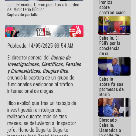
ironiza
la semana
Los detenidos fueron puestos a la orden
sobre
que viene
del Ministerio Público
contradicciones
hay
Captura de pantalla
y mentiras
programa
de María
Machado:
¡Créanle!
Cabello: El
PSUV por la
Publicado: 14/05/2025 09:54 AM
conciencia
de su
El director general del
Cuerpo de
militancia
es la
Investigaciones, Científicas, Penales
organización
y Criminalísticas, Douglas Rico
,
política más
anunció la captura de un grupo de
Cabello
sólida de
sobre falsas
funcionarios dedicados al tráfico
Venezuela
promesas de
internacional de drogas.
María
Machado:
Rico explicó que tras un trabajo de
¿Quién le
investigación e inteligencia,
puede creer?
¿Y la gente
realizado durante más de tres
Diosdado
que ella iba
meses, se detuvieron a: inspector
Cabello:
a salvar en
jefe, Honeide Dugarte Dugarte;
Llamados a
La Guaira?
la calle de