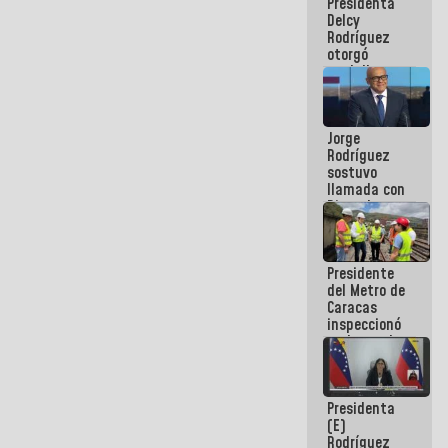
Presidenta
abordar
Delcy
planes de
Rodríguez
acción
otorgó
medalla
"Héroe de
Venezuela"
a servidores
Jorge
públicos
Rodríguez
sostuvo
llamada con
Dinorah
Figuera y
acuerdan
primer
Presidente
encuentro
del Metro de
presencial
Caracas
para el
inspeccionó
diálogo
trabajos de
rehabilitación
y
modernización
Presidenta
de la vía
(E)
férrea
Rodríguez