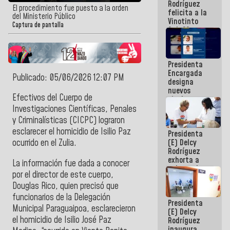
Rodríguez
Internacional
El procedimiento fue puesto a la orden
felicita a la
de
del Ministerio Público
Vinotinto
Maiquetía
Captura de pantalla
Sub 20
campeona
frente
México Sub
Presidenta
23 en los
Encargada
Centroamericanos
Publicado: 05/06/2026 12:07 PM
designa
nuevos
Efectivos del
Cuerpo de
titulares en
el
Investigaciones Científicas, Penales
Viceministerio
y Criminalísticas
(CICPC) lograron
de Energía
esclarecer el homicidio de Isilio Paz
Presidenta
Eléctrica y
(E) Delcy
ocurrido en el Zulia.
CORPOELEC
Rodríguez
exhorta a
La información fue dada a conocer
gobernadores
por el director de este cuerpo,
y alcaldes a
Douglas Rico
, quien precisó que
edificar
casas para
funcionarios de la Delegación
Presidenta
abuelos
Municipal Paraguaipoa, esclarecieron
(E) Delcy
el homicidio de Isilio José Paz
Rodríguez
inaugura