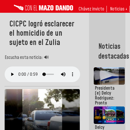
Chávez invicto
Noticias ↓
CICPC logró esclarecer
el homicidio de un
sujeto en el Zulia
Noticias
destacadas
Escucha esta noticia: 🔊
Presidenta
(e) Delcy
Rodríguez:
Pronto
restableceremos
las
operaciones
en el
Delcy
Aeropuerto