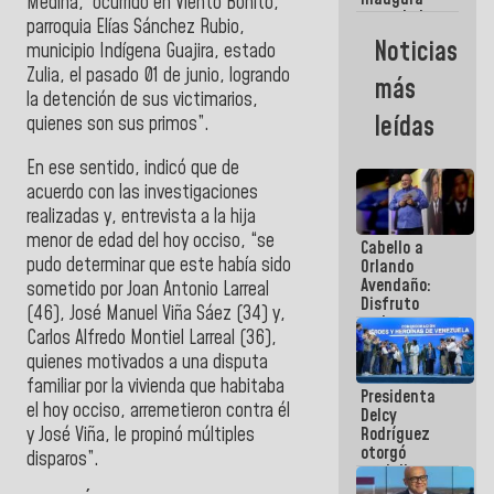
Medina, “ocurrido en Viento Bonito,
casa de los
parroquia Elías Sánchez Rubio,
Abuelos
Noticias
municipio Indígena Guajira, estado
Primavera
en Caracas
Zulia, el pasado 01 de junio, logrando
más
la detención de sus victimarios,
leídas
quienes son sus primos”.
En ese sentido, indicó que de
acuerdo con las investigaciones
realizadas y, entrevista a la hija
menor de edad del hoy occiso, “se
Cabello a
pudo determinar que este había sido
Orlando
Avendaño:
sometido por Joan Antonio Larreal
Disfruto
(46), José Manuel Viña Sáez (34) y,
cada vez
Carlos Alfredo Montiel Larreal (36),
que escribes
porque lo
quienes motivados a una disputa
que haces
familiar por la vivienda que habitaba
Presidenta
es
el hoy occiso, arremetieron contra él
Delcy
embarrarla
y José Viña, le propinó múltiples
Rodríguez
otorgó
disparos”.
medalla
"Héroe de