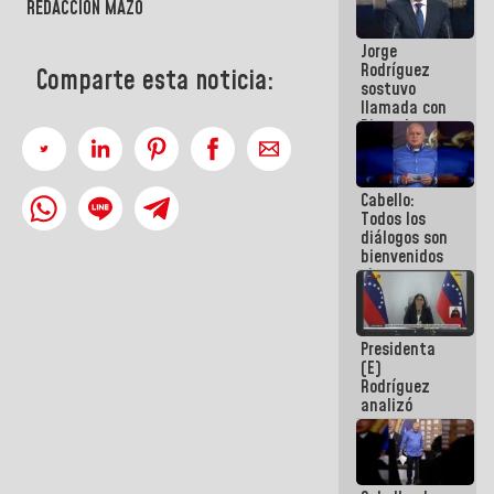
REDACCIÓN MAZO
Venezuela"
a servidores
Jorge
públicos
Rodríguez
Comparte esta noticia:
sostuvo
llamada con
Dinorah
Figuera y
acuerdan
primer
Cabello:
encuentro
Todos los
presencial
diálogos son
para el
bienvenidos
diálogo
siempre que
estén en el
marco de la
Constitución
Presidenta
de la
(E)
República
Rodríguez
analizó
junto a
gobernadores
planes de
recuperación