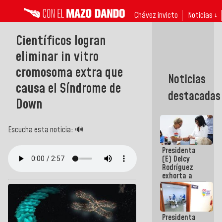
Chávez invicto
Noticias ↓
Científicos logran
eliminar in vitro
cromosoma extra que
Noticias
causa el Síndrome de
destacadas
Down
Escucha esta noticia: 🔊
Presidenta
(E) Delcy
Rodríguez
exhorta a
gobernadores
y alcaldes a
edificar
casas para
Presidenta
abuelos