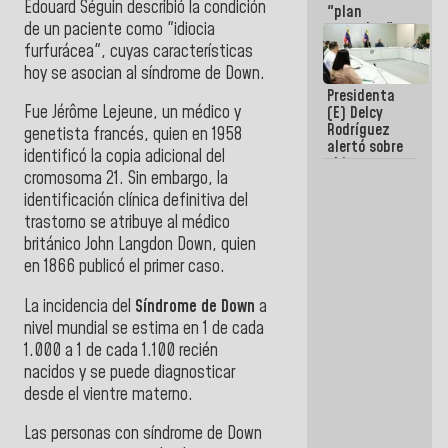
Edouard Séguin describió la condición
"plan
de un paciente como "idiocia
enjambre"
de La Sayo
furfurácea", cuyas características
para
hoy se asocian al síndrome de Down.
sabotear el
Presidenta
diálogo y
Fue Jérôme Lejeune, un médico y
(E) Delcy
promover el
Rodríguez
caos
genetista francés, quien en 1958
alertó sobre
identificó la copia adicional del
el impacto
cromosoma 21. Sin embargo, la
de la
emergencia
identificación clínica definitiva del
climática en
trastorno se atribuye al médico
los oceános
británico John Langdon Down, quien
en 1866 publicó el primer caso.
La incidencia del
Síndrome de Down
a
nivel mundial se estima en 1 de cada
1.000 a 1 de cada 1.100 recién
nacidos y se puede diagnosticar
desde el vientre materno.
Las personas con síndrome de Down