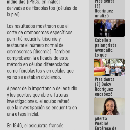
Presidenta
de la
inducidas
(iPSCs, en inglés)
(E)
República
derivadas de fibroblastos (células de
Rodríguez
la piel).
analizó
junto a
gobernadores
Los resultados mostraron que el
planes de
corte de cromosomas específicos
recuperación
permitió reducir la trisomía y
Cabello al
del Sistema
restaurar el número normal de
palangrista
Eléctrico
Avendaño:
Nacional
cromosomas (disomía). También
Lo que
comprobaron la eficacia de este
vayas a
método en células diferenciadas
escribir
hazlo hoy
como fibroblastos y en células que
por que no
ya no se estaban dividiendo.
Presidenta
sabemos si
(E) Delcy
la semana
A pesar de la importancia del estudio
Rodríguez
que viene
encabezó
hay
y las puertas que abre a futuras
lanzamiento
programa
investigaciones, el equipo reiteró
del Plan
que la investigación se encuentra en
Nacional de
Recreación
una etapa inicial.
¡Alerta
Vacacional
Pueblo!
En 1846, el psiquiatra francés
Entérese del