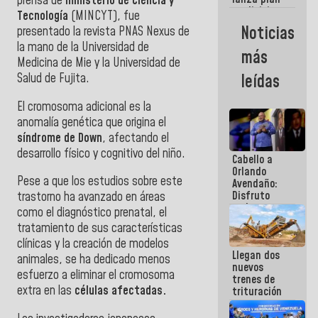
prensa de
ministerio de Ciencia y
semana
crediticio
Tecnología
(MINCYT), fue
con subsidio
Noticias
presentado la revista PNAS Nexus de
a Juntas de
la mano de la Universidad de
Condominio
más
Medicina de Mie y la Universidad de
Salud de Fujita.
leídas
El cromosoma adicional es la
anomalía genética que origina el
síndrome de Down
, afectando el
desarrollo físico y cognitivo del niño.
Cabello a
Orlando
Pese a que los estudios sobre este
Avendaño:
Disfruto
trastorno ha avanzado en áreas
cada vez
como el diagnóstico prenatal, el
que escribes
tratamiento de sus características
porque lo
clínicas y la creación de modelos
que haces
Llegan dos
es
animales, se ha dedicado menos
nuevos
embarrarla
esfuerzo a eliminar el cromosoma
trenes de
extra en las
células afectadas.
trituración
para
optimizar