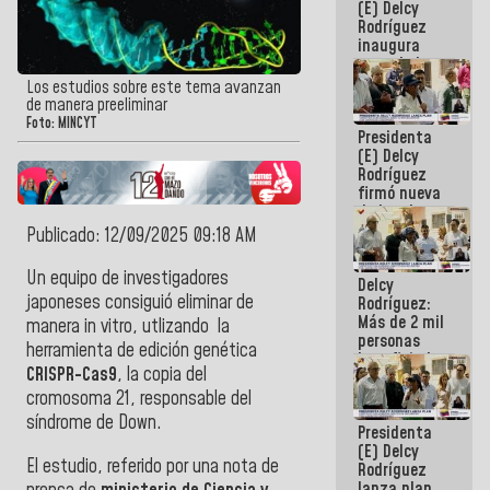
(E) Delcy
Rodríguez
inaugura
casa de los
Abuelos
Los estudios sobre este tema avanzan
Primavera
de manera preeliminar
en Caracas
Foto: MINCYT
Presidenta
(E) Delcy
Rodríguez
firmó nueva
de Ley de
Arrendamiento
Publicado: 12/09/2025 09:18 AM
aprobada
por la AN
Un equipo de investigadores
Delcy
japoneses consiguió eliminar de
Rodríguez:
Más de 2 mil
manera in vitro, utlizando la
personas
herramienta de edición genética
beneficiadas
CRISPR-Cas9
, la copia del
con planes
para
cromosoma 21, responsable del
atención de
síndrome de Down.
Presidenta
emergencia
(E) Delcy
sísmica en
El estudio, referido por una nota de
Rodríguez
la última
lanza plan