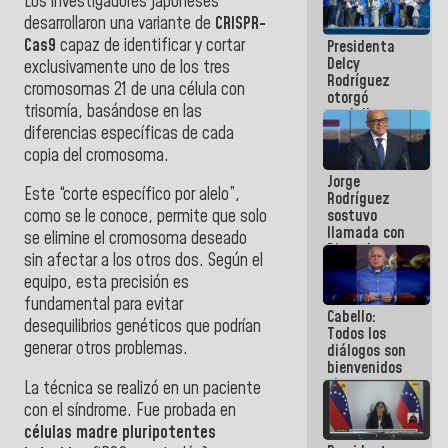
Los investigadores japoneses
manejo de
desarrollaron una variante de
CRISPR-
escombros
Cas9
capaz de identificar y cortar
Presidenta
en La Guaira
Delcy
exclusivamente uno de los tres
Rodríguez
cromosomas 21 de una célula con
otorgó
trisomía, basándose en las
medalla
"Héroe de
diferencias específicas de cada
Venezuela"
copia del cromosoma.
a servidores
Jorge
públicos
Este “corte específico por alelo”,
Rodríguez
sostuvo
como se le conoce, permite que solo
llamada con
se elimine el cromosoma deseado
Dinorah
sin afectar a los otros dos. Según el
Figuera y
equipo, esta precisión es
acuerdan
primer
fundamental para evitar
Cabello:
encuentro
desequilibrios genéticos que podrían
Todos los
presencial
generar otros problemas.
diálogos son
para el
bienvenidos
diálogo
siempre que
La técnica se realizó en un paciente
estén en el
con el síndrome. Fue probada en
marco de la
células madre pluripotentes
Constitución