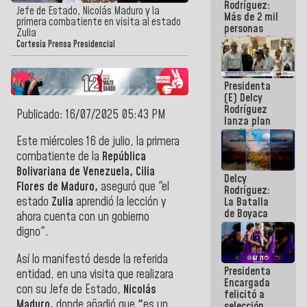
Rodríguez:
Jefe de Estado, Nicolás Maduro y la
Más de 2 mil
primera combatiente en visita al estado
personas
Zulia
beneficiadas
Cortesía Prensa Presidencial
con planes
para
atención de
Presidenta
emergencia
(E) Delcy
sísmica en
Rodríguez
la última
Publicado: 16/07/2025 05:43 PM
lanza plan
semana
crediticio
Este miércoles 16 de julio, la primera
con subsidio
a Juntas de
combatiente de la
República
Condominio
Bolivariana de Venezuela, Cilia
Delcy
Flores de Maduro,
aseguró que "el
Rodríguez:
estado
Zulia
aprendió la lección y
La Batalla
de Boyaca
ahora cuenta con un gobierno
representa
digno".
un capítulo
decisivo en
Así lo manifestó desde la referida
la gesta
Presidenta
emancipadora
entidad, en una visita que realizara
Encargada
de nuestra
con su Jefe de Estado,
Nicolás
felicitó a
América
Maduro,
donde a
ñadió que
"
es un
selección