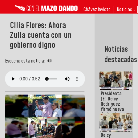
Chávez invicto
Noticias ↓
CIlia Flores: Ahora
Zulia cuenta con un
gobierno digno
Noticias
destacadas
Escucha esta noticia: 🔊
Presidenta
(E) Delcy
Rodríguez
firmó nueva
de Ley de
Arrendamiento
aprobada
por la AN
Delcy