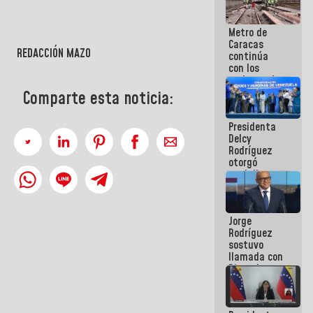
manejo de
escombros
Metro de
en La Guaira
Caracas
REDACCIÓN MAZO
continúa
con los
trabajos de
mantenimiento
Comparte esta noticia:
e inspección
en la Línea 2
Presidenta
Delcy
Rodríguez
otorgó
medalla
"Héroe de
Venezuela"
a servidores
Jorge
públicos
Rodríguez
sostuvo
llamada con
Dinorah
Figuera y
acuerdan
primer