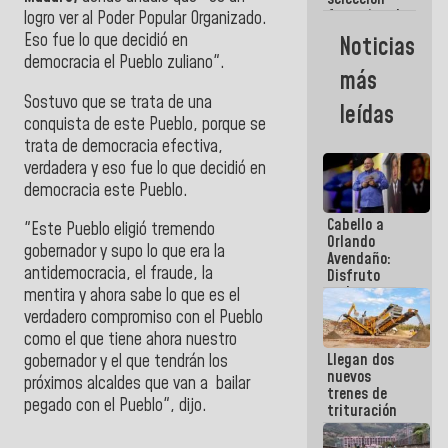
femenina de
logro ver al Poder Popular Organizado.
baloncesto
Eso fue lo que decidió en
Noticias
por su
democracia el Pueblo zuliano".
clasificación
más
a la
AmeriCup
Sostuvo que se trata de una
leídas
2027
conquista de este Pueblo, porque se
trata de democracia efectiva,
verdadera y eso fue lo que decidió en
democracia este Pueblo.
Cabello a
"Este Pueblo eligió tremendo
Orlando
gobernador y supo lo que era la
Avendaño:
antidemocracia, el fraude, la
Disfruto
cada vez
mentira y ahora sabe lo que es el
que escribes
verdadero compromiso con el Pueblo
porque lo
como el que tiene ahora nuestro
que haces
Llegan dos
es
gobernador y el que tendrán los
nuevos
embarrarla
próximos alcaldes que van a bailar
trenes de
pegado con el Pueblo", dijo.
trituración
para
optimizar