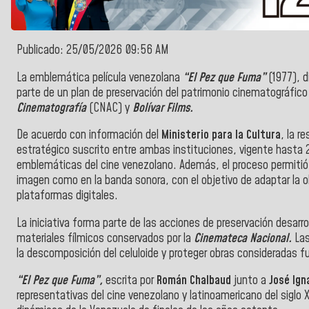
Publicado: 25/05/2026 09:56 AM
La emblemática película venezolana
“El Pez que Fuma”
(1977), d
parte de un plan de preservación del patrimonio cinematográfico
Cinematografía
(CNAC) y
Bolívar Films.
De acuerdo con información del
Ministerio para la Cultura
, la r
estratégico suscrito entre ambas instituciones, vigente hasta 2
emblemáticas del cine venezolano. Además, el proceso permitió c
imagen como en la banda sonora, con el objetivo de adaptar la ob
plataformas digitales.
La iniciativa forma parte de las acciones de preservación desarr
materiales fílmicos conservados por la
Cinemateca Nacional.
Las
la descomposición del celuloide y proteger obras consideradas f
“El Pez que Fuma”,
escrita por
Román Chalbaud
junto a
José Ign
representativas del cine venezolano y latinoamericano del siglo X