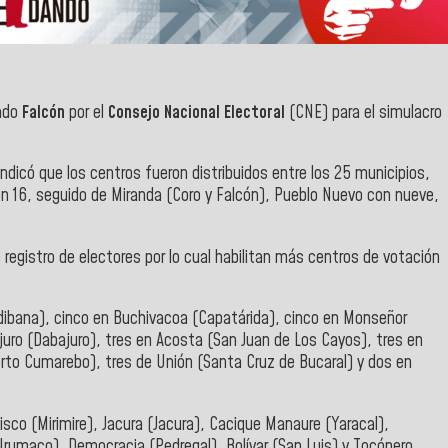
tado
Falcón
por el
Consejo Nacional Electoral
(CNE) para el simulacro
ndicó que los centros fueron distribuidos entre los 25 municipios,
on 16, seguido de Miranda (Coro y Falcón), Pueblo Nuevo con nueve,
egistro de electores por lo cual habilitan más centros de votación
dibana), cinco en Buchivacoa (Capatárida), cinco en Monseñor
ajuro (Dabajuro), tres en Acosta (San Juan de Los Cayos), tres en
rto Cumarebo), tres de Unión (Santa Cruz de Bucaral) y dos en
cisco (Mirimire), Jacura (Jacura), Cacique Manaure (Yaracal),
rumaco), Democracia (Pedregal), Bolívar (San Luis) y Tocópero