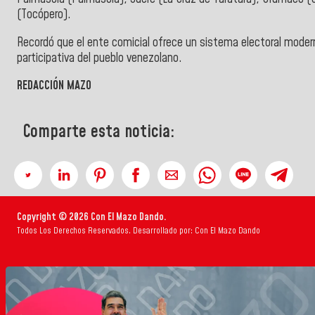
(Tocópero).
Recordó que el ente comicial ofrece un sistema electoral moder
participativa del pueblo venezolano.
REDACCIÓN MAZO
Comparte esta noticia:
Copyright © 2026 Con El Mazo Dando.
Todos Los Derechos Reservados. Desarrollado por: Con El Mazo Dando