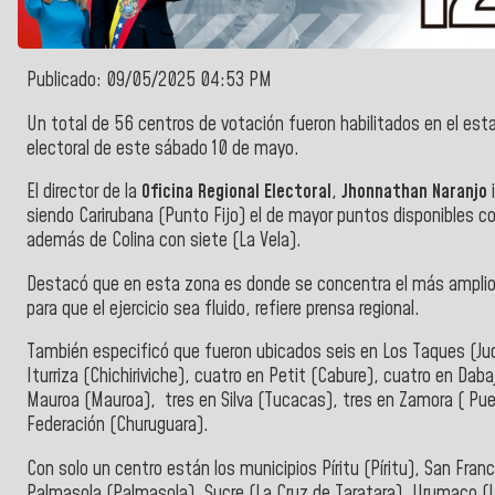
Publicado: 09/05/2025 04:53 PM
Un total de 56 centros de votación fueron habilitados en el es
electoral de este sábado 10 de mayo.
El director de la
Oficina Regional Electoral
,
Jhonnathan Naranjo
i
siendo Carirubana (Punto Fijo) el de mayor puntos disponibles c
además de Colina con siete (La Vela).
Destacó que en esta zona es donde se concentra el más amplio r
para que el ejercicio sea fluido, refiere prensa regional.
También especificó que fueron ubicados seis en Los Taques (Ju
Iturriza (Chichiriviche), cuatro en Petit (Cabure), cuatro en Dab
Mauroa (Mauroa), tres en Silva (Tucacas), tres en Zamora ( Pue
Federación (Churuguara).
Con solo un centro están los municipios Píritu (Píritu), San Fran
Palmasola (Palmasola), Sucre (La Cruz de Taratara), Urumaco (U