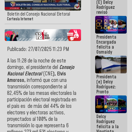
(E) Delcy
y del Caribe
Rodríguez
2026
revisó
Boletin del Consejo Nacional Eletoral
agenda
Cortesía Internet
económica y
ejecución de
fondos de
Presidenta
emergencia
Encargada
post-sismos
felicita a
Publicado: 27/07/2025 11:23 PM
Osmaidy
Arias y
A las 11:28 de la noche de este
Giraly
Marcano por
domingo, el presidente del
Consejo
hacer
Nacional Electoral
(CNE
), Elvis
Presidenta
historia en
Amoroso,
informó que con una
(e) Delcy
los
transmisión correspondiente al
Rodríguez:
Centroamericanos
Pronto
82,45% de las mesas electorales la
restableceremos
participación electoral registrada en
las
el país es de más del 44% de los
operaciones
en el
electores y electoras activos,
Delcy
Aeropuerto
proyectados al 100% de la
Rodríguez
Internacional
transmisión lo que representa 6
felicita a la
de
Vinotinto