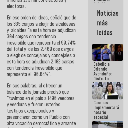
Maiquetía
millones 273 mil 531 electores y
Sub 20
electoras.
campeona
Noticias
frente
En ese orden de ideas, señaló que de
México Sub
más
los 335 cargos a elegir de alcaldesas
23 en los
Centroamericanos
y alcaldes "a esta hora se adjudican
leídas
304 cargos con tendencia
irreversible que representa el 90,74%
del total y de los 2.400 dos cargos
a elegir de concejalas y concejales a
esta hora se adjudican 2.182 cargos
Cabello a
con tendencia irreversible que
Orlando
Avendaño:
representa el 90,84%".
Disfruto
cada vez
En sus palabras, al ofrecer un
que escribes
balance de la jornada precisó que
porque lo
"tuvimos en el país a 1490 veedores
que haces
Caracas
es
y veedoras y fueron ustedes
implementará
embarrarla
testigos excepcionales y
horario
presenciaron como un Pueblo con
especial
para
alta vocación democrática y amante
adaptarse