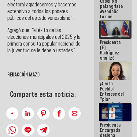
Cabello al
de la
electoral agradecemos y hacemos
palangrista
República
extensivo a todos los poderes
Avendaño:
Lo que
públicos del estado venezolano".
vayas a
escribir
Agregó que "el éxito de las
hazlo hoy
elecciones municipales del 2025 y la
por que no
Presidenta
sabemos si
primera consulta popular nacional de
(E)
la semana
la juventud se le debe a ustedes".
Rodríguez
que viene
analizó
hay
junto a
programa
gobernadores
planes de
REDACCIÓN MAZO
recuperación
¡Alerta
del Sistema
Pueblo!
Eléctrico
Comparte esta noticia:
Entérese del
Nacional
"plan
enjambre"
de La Sayo
para
sabotear el
Presidenta
diálogo y
Encargada
promover el
designa
caos