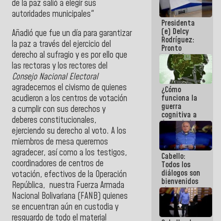
de la paz salió a elegir sus
al plan de
autoridades municipales"
ahorro
Presidenta
energético
(e) Delcy
Añadió que fue un día para garantizar
Rodríguez:
la paz a través del ejercicio del
Pronto
derecho al sufragio y es por ello que
restableceremos
las
las rectoras y los rectores del
operaciones
Consejo Nacional Electoral
en el
agradecemos el civismo de quienes
¿Cómo
Aeropuerto
funciona la
acudieron a los centros de votación
Internacional
guerra
de
a cumplir con sus derechos y
cognitiva a
Maiquetía
deberes constitucionales,
favor de la
ejerciendo su derecho al voto. A los
narrativa
hegemónica?
miembros de mesa queremos
(1)
agradecer, así como a los testigos,
Cabello:
coordinadores de centros de
Todos los
diálogos son
votación, efectivos de la Operación
bienvenidos
República, nuestra Fuerza Armada
siempre que
Nacional Bolivariana (FANB) quienes
estén en el
marco de la
se encuentran aún en custodia y
Constitución
resguardo de todo el material