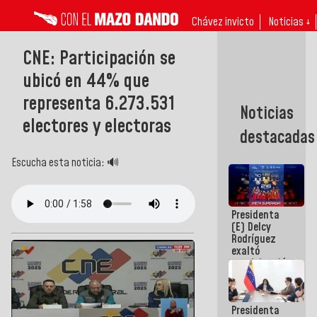
Chávez invicto
Noticias ↓
CNE: Participación se
ubicó en 44% que
representa 6.273.531
Noticias
electores y electoras
destacadas
Escucha esta noticia: 🔊
Presidenta
(E) Delcy
Rodríguez
exaltó
participación
de
Venezuela
en Juegos
Presidenta
Centroamericanos