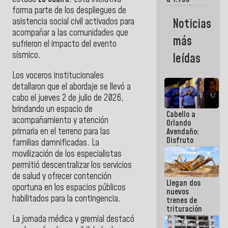
comerciantes
forma parte de los despliegues de
y
Noticias
asistencia social civil activados para
emprendedores
acompañar a las comunidades que
afectados
más
por
sufrieron el impacto del evento
terremotos
sísmico.
leídas
Los voceros institucionales
detallaron que el abordaje se llevó a
cabo el jueves 2 de julio de 2026,
brindando un espacio de
Cabello a
acompañamiento y atención
Orlando
primaria en el terreno para las
Avendaño:
Disfruto
familias damnificadas. La
cada vez
movilización de los especialistas
que escribes
permitió descentralizar los servicios
porque lo
que haces
de salud y ofrecer contención
Llegan dos
es
oportuna en los espacios públicos
nuevos
embarrarla
habilitados para la contingencia.
trenes de
trituración
para
La jornada médica y gremial destacó
optimizar