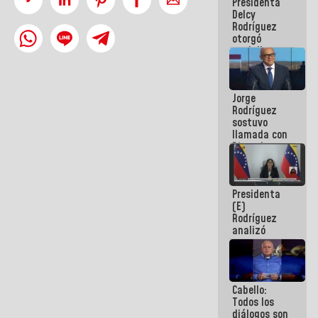
Presidenta
abordar
Delcy
planes de
Rodríguez
acción
otorgó
medalla
"Héroe de
Venezuela"
a servidores
Jorge
públicos
Rodríguez
sostuvo
llamada con
Dinorah
Figuera y
acuerdan
primer
Presidenta
encuentro
(E)
presencial
Rodríguez
para el
analizó
diálogo
junto a
gobernadores
planes de
recuperación
Cabello:
del Sistema
Todos los
Eléctrico
diálogos son
Nacional