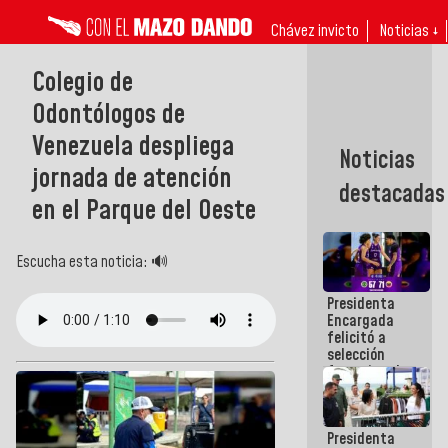
Chávez invicto
Noticias ↓
Colegio de
Odontólogos de
Venezuela despliega
Noticias
jornada de atención
destacadas
en el Parque del Oeste
Escucha esta noticia: 🔊
Presidenta
Encargada
felicitó a
selección
femenina de
baloncesto
por su
clasificación
Presidenta
a la