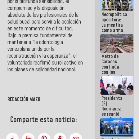
por la profunda sensibilidad, el
manejo de
compromiso y la disposición
escombros
Necropolítica
absoluta de los profesionales de la
en La Guaira
opositora:
salud bucal para servir a la población
La mentira
en este momento de dificultad.
como arma
Bajo la premisa fundamental de
contra el
Pueblo
mantener a "la odontología
venezolana unida por la
reconstrucción y la esperanza", el
Metro de
Caracas
voluntariado reafirmó su rol activo en
continúa
los planes de solidaridad nacional.
con los
trabajos de
">
mantenimiento
e inspección
en la Línea 2
Presidenta
REDACCIÓN MAZO
(E)
Rodríguez
se reunió
Comparte esta noticia:
con Estado
Mayor
Eléctrico
para