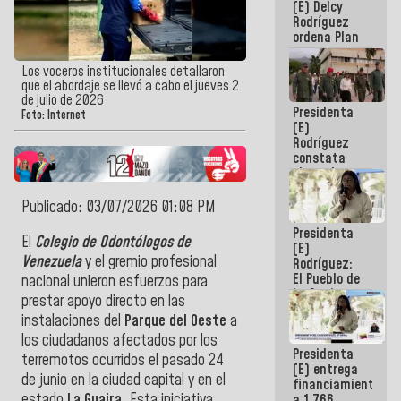
(E) Delcy
AmeriCup
Rodríguez
2027
ordena Plan
maestro de
desarrollo
Los voceros institucionales detallaron
logístico y
que el abordaje se llevó a cabo el jueves 2
turístico
de julio de 2026
Presidenta
para La
Foto: Internet
(E)
Guaira
Rodríguez
constata
obras de
rehabilitación
de Escuela
Publicado: 03/07/2026 01:08 PM
Militar de
Presidenta
Mamo en La
El
Colegio de Odontólogos de
(E)
Guaira
Venezuela
y el gremio profesional
Rodríguez:
El Pueblo de
nacional unieron esfuerzos para
La Guaira
prestar apoyo directo en las
siempre
instalaciones del
Parque del Oeste
a
estará
acompañada
los ciudadanos afectados por los
Presidenta
por el
terremotos ocurridos el pasado 24
(E) entrega
Gobierno
de junio en la ciudad capital y en el
financiamientos
Nacional
estado
La Guaira
. Esta iniciativa
a 1.766