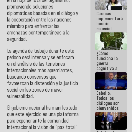
en la hoja de ruta del organismo,
operaciones
promoviendo soluciones
en el
diplomáticas basadas en el diálogo y
Caracas
Aeropuerto
implementará
Internacional
la cooperación entre las naciones
horario
de
miembro para enfrentar las
especial
Maiquetía
amenazas contemporáneas a la
para
adaptarse
seguridad.
al plan de
ahorro
La agenda de trabajo durante este
¿Cómo
energético
periodo será intensa y se enfocará
funciona la
guerra
en el análisis de las tensiones
cognitiva a
internacionales más apremiantes,
favor de la
buscando consensos que
narrativa
favorezcan la distensión y la justicia
hegemónica?
(1)
social en las zonas de mayor
Cabello:
vulnerabilidad.
Todos los
diálogos son
El gobierno nacional ha manifestado
bienvenidos
siempre que
que este ejercicio es una plataforma
estén en el
para exponer ante la comunidad
marco de la
internacional la visión de "paz total"
Constitución