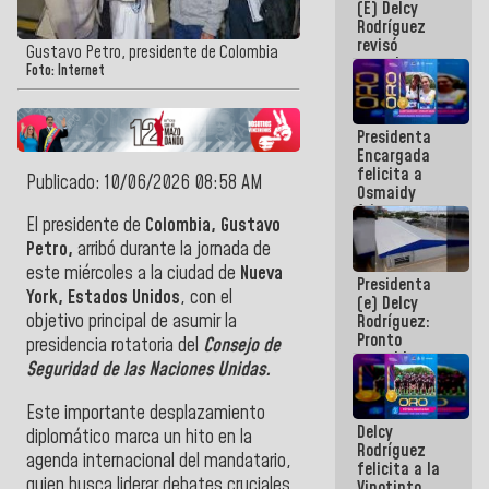
(E) Delcy
y del Caribe
Rodríguez
2026
revisó
Gustavo Petro, presidente de Colombia
agenda
Foto: Internet
económica y
ejecución de
fondos de
Presidenta
emergencia
Encargada
post-sismos
felicita a
Publicado: 10/06/2026 08:58 AM
Osmaidy
Arias y
El presidente de
Colombia, Gustavo
Giraly
Marcano por
Petro,
arribó durante la jornada de
hacer
este miércoles a la ciudad de
Nueva
Presidenta
historia en
York, Estados Unidos
, con el
(e) Delcy
los
objetivo principal de asumir la
Rodríguez:
Centroamericanos
Pronto
presidencia rotatoria del
Consejo de
restableceremos
Seguridad de las Naciones Unidas.
las
operaciones
Este importante desplazamiento
en el
Delcy
Aeropuerto
diplomático marca un hito en la
Rodríguez
Internacional
agenda internacional del mandatario,
felicita a la
de
quien busca liderar debates cruciales
Vinotinto