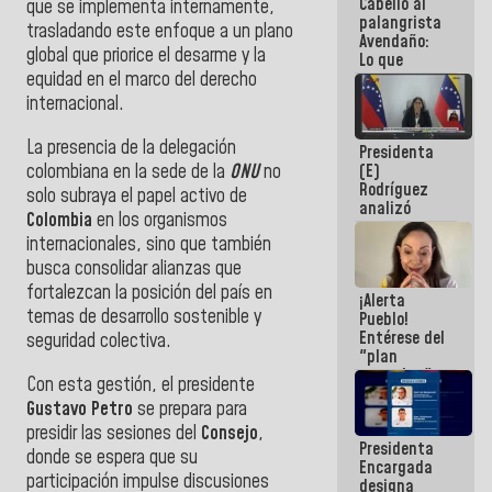
Cabello al
de la
que se implementa internamente,
palangrista
República
trasladando este enfoque a un plano
Avendaño:
global que priorice el desarme y la
Lo que
vayas a
equidad en el marco del derecho
escribir
internacional.
hazlo hoy
por que no
La presencia de la delegación
Presidenta
sabemos si
colombiana en la sede de la
ONU
no
(E)
la semana
Rodríguez
que viene
solo subraya el papel activo de
analizó
hay
Colombia
en los organismos
junto a
programa
internacionales, sino que también
gobernadores
planes de
busca consolidar alianzas que
recuperación
fortalezcan la posición del país en
¡Alerta
del Sistema
temas de desarrollo sostenible y
Pueblo!
Eléctrico
Entérese del
Nacional
seguridad colectiva.
"plan
enjambre"
Con esta gestión, el presidente
de La Sayo
Gustavo Petro
se prepara para
para
sabotear el
presidir las sesiones del
Consejo
,
Presidenta
diálogo y
donde se espera que su
Encargada
promover el
participación impulse discusiones
designa
caos