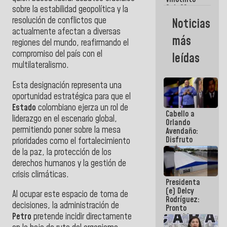
Maiquetía
Sub 20
sobre la estabilidad geopolítica y la
campeona
resolución de conflictos que
Noticias
frente
actualmente afectan a diversas
México Sub
más
regiones del mundo, reafirmando el
23 en los
Centroamericanos
compromiso del país con el
leídas
multilateralismo.
Esta designación representa una
oportunidad estratégica para que el
Estado
colombiano ejerza un rol de
Cabello a
liderazgo en el escenario global,
Orlando
permitiendo poner sobre la mesa
Avendaño:
Disfruto
prioridades como el fortalecimiento
cada vez
de la paz, la protección de los
que escribes
derechos humanos y la gestión de
porque lo
crisis climáticas.
que haces
Presidenta
es
(e) Delcy
embarrarla
Al ocupar este espacio de toma de
Rodríguez:
decisiones, la administración de
Pronto
Petro
pretende incidir directamente
restableceremos
las