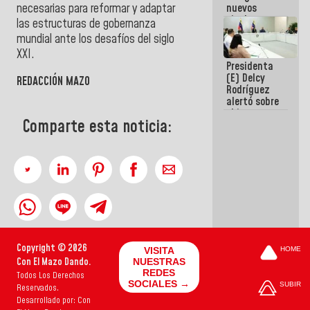
necesarias para reformar y adaptar
nuevos
titulares en
las estructuras de gobernanza
el
mundial ante los desafíos del siglo
Viceministerio
XXI.
de Energía
Presidenta
Eléctrica y
(E) Delcy
CORPOELEC
REDACCIÓN MAZO
Rodríguez
alertó sobre
el impacto
Comparte esta noticia:
de la
emergencia
climática en
los oceános
Copyright © 2026
VISITA
HOME
Con El Mazo Dando.
NUESTRAS
REDES
Todos Los Derechos
SOCIALES →
SUBIR
Reservados.
Desarrollado por: Con