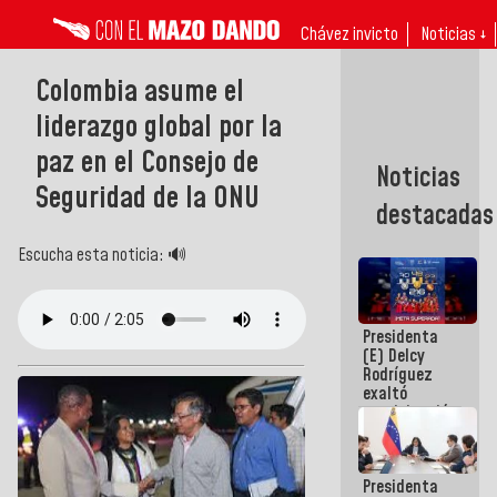
Chávez invicto
Noticias ↓
Colombia asume el
liderazgo global por la
paz en el Consejo de
Noticias
Seguridad de la ONU
destacadas
Escucha esta noticia: 🔊
Presidenta
(E) Delcy
Rodríguez
exaltó
participación
de
Venezuela
en Juegos
Presidenta
Centroamericanos