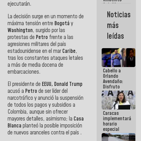
Maiquetía
ejecutarán.
Sub 20
campeona
Noticias
frente
La decisión surge en un momento de
México Sub
máxima tensión entre
Bogotá
y
más
23 en los
Washington
, surgido por las
Centroamericanos
leídas
protestas de
Petro
frente a las
agresiones militares del país
estadounidense en el mar
Caribe
,
tras los constantes ataques letales
a más de media docena de
Cabello a
embarcaciones.
Orlando
Avendaño:
El presidente de
EEUU, Donald Trump
Disfruto
acusó a
Petro
de ser líder del
cada vez
que escribes
narcotráfico y anunció la suspensión
porque lo
de todos los pagos y subsidios a
que haces
Colombia, aunque sin ofrecer
Caracas
es
implementará
mayores detalles, asimismo; la
Casa
embarrarla
horario
Blanca
planteó la posible imposición
especial
de nuevos aranceles contra el país .
para
adaptarse