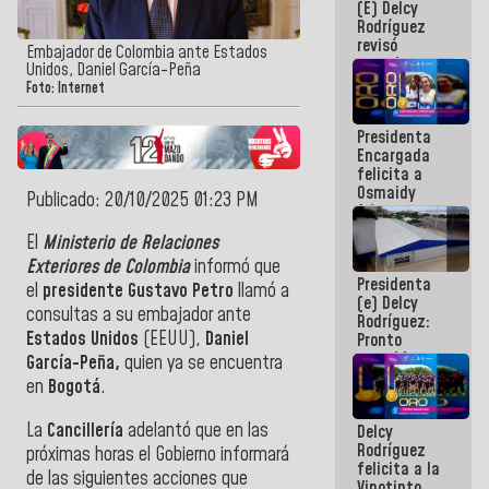
(E) Delcy
y del Caribe
Rodríguez
2026
revisó
Embajador de Colombia ante Estados
agenda
Unidos, Daniel García-Peña
económica y
Foto: Internet
ejecución de
fondos de
Presidenta
emergencia
Encargada
post-sismos
felicita a
Osmaidy
Publicado: 20/10/2025 01:23 PM
Arias y
Giraly
El
Ministerio de Relaciones
Marcano por
Exteriores de Colombia
informó que
hacer
Presidenta
historia en
el
presidente
Gustavo Petro
llamó a
(e) Delcy
los
consultas a su embajador ante
Rodríguez:
Centroamericanos
Estados Unidos
(EEUU),
Daniel
Pronto
restableceremos
García-Peña,
quien ya se encuentra
las
en
Bogotá
.
operaciones
en el
La
Cancillería
adelantó que en las
Delcy
Aeropuerto
Rodríguez
Internacional
próximas horas el Gobierno informará
felicita a la
de
de las siguientes acciones que
Vinotinto