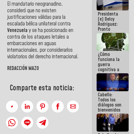
El mandatario neogranadino,
al plan de
ahorro
consideró que no existen
Presidenta
energético
justificaciones válidas para la
(e) Delcy
escalada bélica unilateral contra
Rodríguez:
Pronto
Venezuela
y se ha posicionado en
restableceremos
contra de los ataques letales a
las
embarcaciones en aguas
operaciones
en el
internacionales, por considerarlos
¿Cómo
Aeropuerto
violatorios del derecho internacional.
funciona la
Internacional
guerra
de
REDACCIÓN MAZO
cognitiva a
Maiquetía
favor de la
narrativa
hegemónica?
Comparte esta noticia:
(1)
Cabello:
Todos los
diálogos son
bienvenidos
siempre que
estén en el
marco de la
Constitución