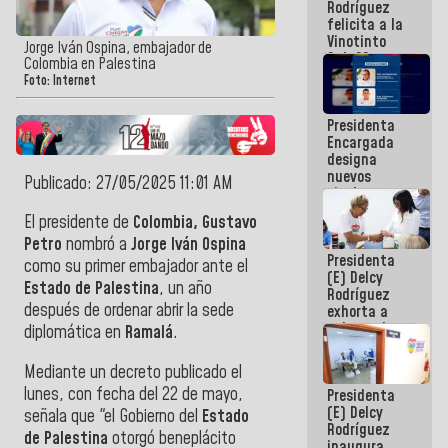
Rodríguez
Internacional
felicita a la
de
Vinotinto
Maiquetía
Jorge Iván Ospina, embajador de
Sub 20
Colombia en Palestina
campeona
Foto: Internet
frente
México Sub
Presidenta
23 en los
Encargada
Centroamericanos
designa
nuevos
Publicado: 27/05/2025 11:01 AM
titulares en
el
El presidente de
Colombia, Gustavo
Viceministerio
Petro
nombró a
Jorge Iván Ospina
de Energía
Presidenta
Eléctrica y
como su primer embajador ante el
(E) Delcy
CORPOELEC
Estado
de Palestina
, un año
Rodríguez
después de ordenar abrir la sede
exhorta a
gobernadores
diplomática en
Ramalá
.
y alcaldes a
edificar
Mediante un decreto publicado el
casas para
lunes, con fecha del 22 de mayo,
Presidenta
abuelos
(E) Delcy
señala que "el Gobierno del
Estado
Rodríguez
de Palestina
otorgó beneplácito
inaugura