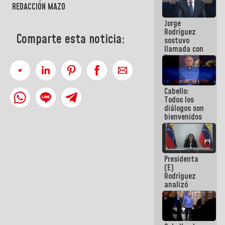
REDACCIÓN MAZO
Venezuela"
a servidores
Jorge
públicos
Rodríguez
Comparte esta noticia:
sostuvo
llamada con
Dinorah
Figuera y
acuerdan
primer
Cabello:
encuentro
Todos los
presencial
diálogos son
para el
bienvenidos
diálogo
siempre que
estén en el
marco de la
Constitución
Presidenta
de la
(E)
República
Rodríguez
analizó
junto a
gobernadores
planes de
recuperación