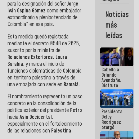
para la designación del señor
Jorge
casa de los
Abuelos
Iván Ospina Gómez
como embajador
Noticias
Primavera
extraordinario y plenipotenciario de
en Caracas
más
Colombia" en ese país.
leídas
Esta medida quedó registrada
mediante el decreto 0548 de 2025,
suscrito por la ministra de
Relaciones Exteriores, Laura
Sarabia
, y marca el inicio de
Cabello a
funciones diplomáticas de
Colombia
Orlando
en territorio palestino a través de
Avendaño:
una embajada con sede en
Ramalá
.
Disfruto
cada vez
que escribes
El nombramiento representa un paso
porque lo
concreto en la consolidación de la
que haces
política exterior del presidente
Petro
Presidenta
es
Delcy
hacia
Asia Occidental
,
embarrarla
Rodríguez
especialmente en el fortalecimiento
otorgó
de las relaciones con
Palestina
.
medalla
"Héroe de