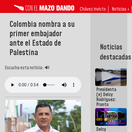
Chávez invicto
Noticias ↓
Colombia nombra a su
primer embajador
ante el Estado de
Noticias
Palestina
destacadas
Escucha esta noticia: 🔊
Presidenta
(e) Delcy
Rodríguez:
Pronto
restableceremos
las
operaciones
en el
Delcy
Aeropuerto