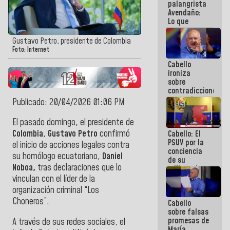
palangrista
Avendaño:
Lo que
vayas a
escribir
Gustavo Petro, presidente de Colombia
hazlo hoy
Foto: Internet
por que no
Cabello
sabemos si
ironiza
la semana
sobre
que viene
contradicciones
hay
y mentiras
programa
Publicado: 20/04/2026 01:06 PM
de María
Machado:
El pasado domingo, el presidente de
¡Créanle!
Colombia
,
Gustavo Petro
confirmó
Cabello: El
PSUV por la
el inicio de acciones legales contra
conciencia
su homólogo ecuatoriano,
Daniel
de su
Noboa,
tras declaraciones que lo
militancia
es la
vinculan con el líder de la
organización
organización criminal “Los
política más
Choneros”.
Cabello
sólida de
sobre falsas
Venezuela
promesas de
A través de sus redes sociales, el
María