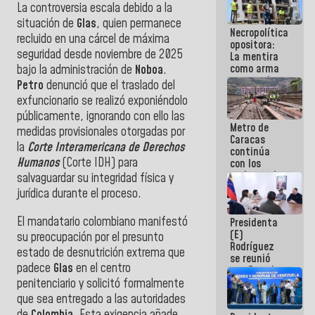
La controversia escala debido a la
manejo de
escombros
situación de
Glas
, quien permanece
Necropolítica
en La Guaira
recluido en una cárcel de máxima
opositora:
seguridad desde noviembre de 2025
La mentira
como arma
bajo la administración de
Noboa
.
contra el
Petro
denunció que el traslado del
Pueblo
exfuncionario se realizó exponiéndolo
públicamente, ignorando con ello las
Metro de
medidas provisionales otorgadas por
Caracas
la
Corte Interamericana de Derechos
continúa
Humanos
(Corte IDH) para
con los
trabajos de
salvaguardar su integridad física y
mantenimiento
jurídica durante el proceso.
e inspección
en la Línea 2
El mandatario colombiano manifestó
Presidenta
(E)
su preocupación por el presunto
Rodríguez
estado de desnutrición extrema que
se reunió
padece
Glas
en el centro
con Estado
Mayor
penitenciario y solicitó formalmente
Eléctrico
que sea entregado a las autoridades
para
de
Colombia
. Esta exigencia añade