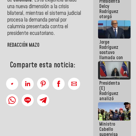
Presidenta
abordar
una nueva dimensión a la crisis
Delcy
planes de
Rodríguez
acción
bilateral, mientras el sistema judicial
otorgó
procesa la demanda penal por
medalla
calumnia presentada contra el
"Héroe de
Venezuela"
presidente ecuatoriano.
a servidores
Jorge
públicos
REDACCIÓN MAZO
Rodríguez
sostuvo
llamada con
Dinorah
Comparte esta noticia:
Figuera y
acuerdan
primer
Presidenta
encuentro
(E)
presencial
Rodríguez
para el
analizó
diálogo
junto a
gobernadores
planes de
recuperación
Ministro
del Sistema
Cabello
Eléctrico
supervisa
Nacional