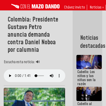
Chávez invicto
Noticias ↓
Colombia: Presidente
Gustavo Petro
anuncia demanda
Noticias
contra Daniel Noboa
destacadas
por calumnia
Escucha esta noticia: 🔊
Cabello: Los
niños y las
niñas son la
razón
fundamental
de todo lo
que
estamos
Cabello al
haciendo