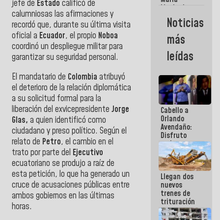
jefe de
Estado
calificó de
Machado:
calumniosas las afirmaciones y
¿Quién le
Noticias
recordó que, durante su última visita
puede creer?
¿Y la gente
oficial a
Ecuador
, el propio
Noboa
más
que ella iba
coordinó un despliegue militar para
a salvar en
leídas
garantizar su seguridad personal.
La Guaira?
El mandatario de
Colombia
atribuyó
el deterioro de la relación diplomática
a su solicitud formal para la
liberación del exvicepresidente
Jorge
Cabello a
Orlando
Glas,
a quien identificó como
Avendaño:
ciudadano y preso político. Según el
Disfruto
relato de
Petro
, el cambio en el
cada vez
trato por parte del
Ejecutivo
que escribes
porque lo
ecuatoriano se produjo a raíz de
que haces
esta petición, lo que ha generado un
Llegan dos
es
cruce de acusaciones públicas entre
nuevos
embarrarla
trenes de
ambos gobiernos en las últimas
trituración
horas.
para
optimizar