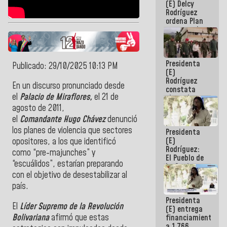
(E) Delcy
AmeriCup
Rodríguez
2027
ordena Plan
maestro de
desarrollo
logístico y
turístico
Presidenta
para La
Publicado: 29/10/2025 10:13 PM
(E)
Guaira
Rodríguez
En un discurso pronunciado desde
constata
el
Palacio de Miraflores,
el 21 de
obras de
rehabilitación
agosto de 2011,
de Escuela
el
Comandante
Hugo
Chávez
denunció
Militar de
los planes de violencia que sectores
Presidenta
Mamo en La
(E)
Guaira
opositores, a los que identificó
Rodríguez:
como “pre-majunches” y
El Pueblo de
“escuálidos”, estarían preparando
La Guaira
con el objetivo de
desestabilizar
al
siempre
estará
país.
acompañada
Presidenta
por el
El
Líder Supremo de la Revolución
(E) entrega
Gobierno
Bolivariana
afirmó que estas
financiamientos
Nacional
a 1.766