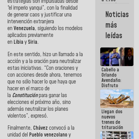
estrategias son impulsadas desde
comerciantes
“el imperio yanqui”, con la finalidad
y
Noticias
de generar caos y justificar una
emprendedores
afectados
intervención extranjera
más
por
en
Venezuela
, siguiendo los modelos
terremotos
leídas
aplicados previamente
en
Libia
y
Siria
.
En este sentido, hizo un llamado a la
acción y a la oración para neutralizar
estas iniciativas. “Con oraciones y
Cabello a
con acciones desde ahora, tenemos
Orlando
Avendaño:
que no sólo hacer lo que haya que
Disfruto
hacer en el marco de
cada vez
la
Constitución
para ganar las
que escribes
porque lo
elecciones el próximo año, sino
que haces
además neutralizar los planes
Llegan dos
es
violentos”, expresó.
nuevos
embarrarla
trenes de
trituración
Finalmente,
Chávez
convocó a la
para
unidad del
Pueblo
venezolano
y
optimizar