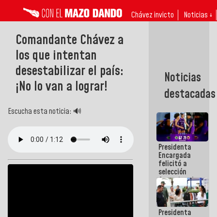
Chávez invicto
Noticias ↓
Comandante Chávez a
los que intentan
desestabilizar el país:
Noticias
¡No lo van a lograr!
destacadas
Escucha esta noticia: 🔊
Presidenta
Encargada
felicitó a
selección
femenina de
baloncesto
por su
clasificación
Presidenta
a la