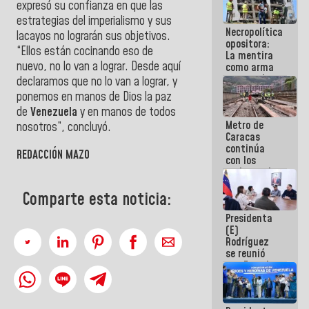
expresó su confianza en que las
manejo de
estrategias del imperialismo y sus
escombros
Necropolítica
en La Guaira
lacayos no lograrán sus objetivos.
opositora:
“Ellos están cocinando eso de
La mentira
nuevo, no lo van a lograr. Desde aquí
como arma
contra el
declaramos que no lo van a lograr, y
Pueblo
ponemos en manos de Dios la paz
de
Venezuela
y en manos de todos
Metro de
nosotros”, concluyó.
Caracas
continúa
R
EDACCIÓN MAZO
con los
trabajos de
mantenimiento
e inspección
Comparte esta noticia:
en la Línea 2
Presidenta
(E)
Rodríguez
se reunió
con Estado
Mayor
Eléctrico
para