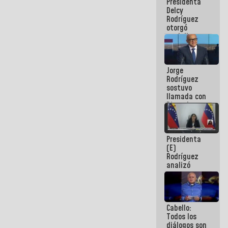
Presidenta
abordar
Delcy
planes de
Rodríguez
acción
otorgó
medalla
"Héroe de
Venezuela"
a servidores
Jorge
públicos
Rodríguez
sostuvo
llamada con
Dinorah
Figuera y
acuerdan
primer
Presidenta
encuentro
(E)
presencial
Rodríguez
para el
analizó
diálogo
junto a
gobernadores
planes de
recuperación
Cabello:
del Sistema
Todos los
Eléctrico
diálogos son
Nacional