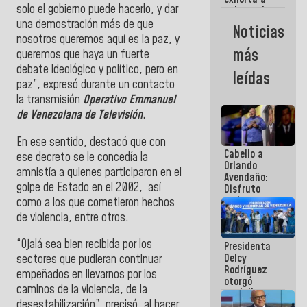
solo el gobierno puede hacerlo, y dar
gobernadores
y alcaldes a
una demostración más de que
Noticias
edificar
nosotros queremos aquí es la paz, y
casas para
más
queremos que haya un fuerte
abuelos
debate ideológico y político, pero en
leídas
paz”, expresó durante un contacto
la transmisión
Operativo Emmanuel
de Venezolana de Televisión
.
En ese sentido, destacó que con
Cabello a
ese decreto se le concedía la
Orlando
amnistía a quienes participaron en el
Avendaño:
golpe de Estado en el 2002, así
Disfruto
cada vez
como a los que cometieron hechos
que escribes
de violencia, entre otros.
porque lo
que haces
“Ojalá sea bien recibida por los
Presidenta
es
Delcy
embarrarla
sectores que pudieran continuar
Rodríguez
empeñados en llevarnos por los
otorgó
caminos de la violencia, de la
medalla
desestabilización”, precisó, al hacer
"Héroe de