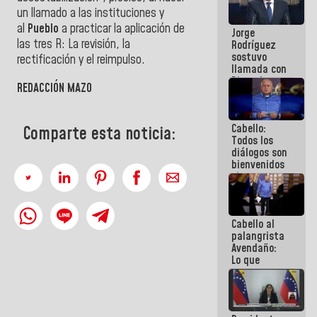
Venezuela"
un llamado a las instituciones y
a servidores
al
Pueblo
a practicar la aplicación de
Jorge
públicos
las tres R: La revisión, la
Rodríguez
sostuvo
rectificación y el reimpulso.
llamada con
Dinorah
REDACCIÓN MAZO
Figuera y
acuerdan
primer
Cabello:
encuentro
Comparte esta noticia:
Todos los
presencial
diálogos son
para el
bienvenidos
diálogo
siempre que
estén en el
marco de la
Constitución
Cabello al
de la
palangrista
República
Avendaño:
Lo que
vayas a
escribir
hazlo hoy
por que no