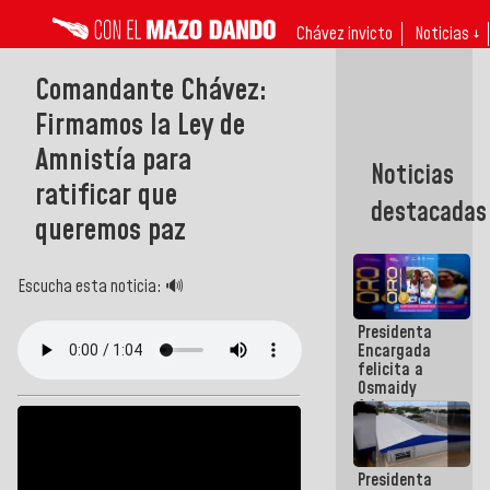
Chávez invicto
Noticias ↓
Comandante Chávez:
Firmamos la Ley de
Amnistía para
Noticias
ratificar que
destacadas
queremos paz
Escucha esta noticia: 🔊
Presidenta
Encargada
felicita a
Osmaidy
Arias y
Giraly
Marcano por
hacer
Presidenta
historia en