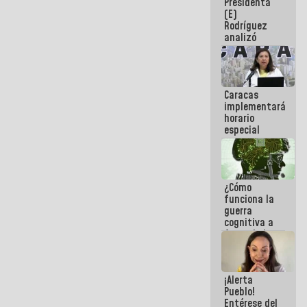
Presidenta
sabemos si
(E)
la semana
Rodríguez
que viene
analizó
hay
junto a
programa
gobernadores
planes de
recuperación
Caracas
del Sistema
implementará
Eléctrico
horario
Nacional
especial
para
adaptarse
al plan de
ahorro
¿Cómo
energético
funciona la
guerra
cognitiva a
favor de la
narrativa
hegemónica?
(1)
¡Alerta
Pueblo!
Entérese del