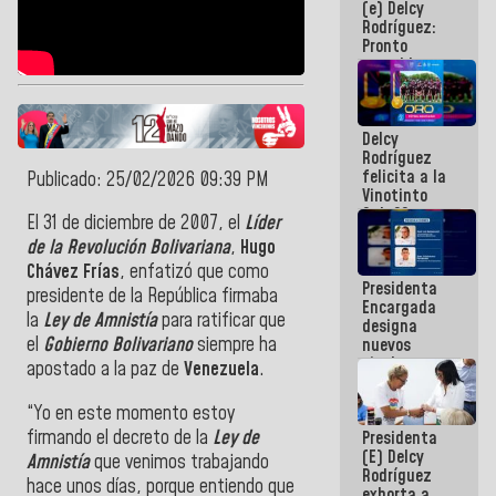
(e) Delcy
los
Rodríguez:
Centroamericanos
Pronto
restableceremos
las
operaciones
en el
Delcy
Aeropuerto
Rodríguez
Internacional
felicita a la
de
Publicado: 25/02/2026 09:39 PM
Vinotinto
Maiquetía
Sub 20
El 31 de diciembre de 2007, el
Líder
campeona
de la Revolución Bolivariana
,
Hugo
frente
México Sub
Chávez Frías
, enfatizó que como
Presidenta
23 en los
presidente de la República firmaba
Encargada
Centroamericanos
la
Ley de Amnistía
para ratificar que
designa
el
Gobierno Bolivariano
siempre ha
nuevos
titulares en
apostado a la paz de
Venezuela
.
el
Viceministerio
“Yo en este momento estoy
de Energía
firmando el decreto de la
Ley de
Presidenta
Eléctrica y
(E) Delcy
CORPOELEC
Amnistía
que venimos trabajando
Rodríguez
hace unos días, porque entiendo que
exhorta a