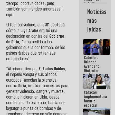
Maiquetía
tiempo, oportunidades, pero
Sub 20
campeona
también son grandes amenazas",
Noticias
frente
dijo.
México Sub
más
23 en los
El líder bolivariano, en 2011 destacó
Centroamericanos
leídas
cómo la
Liga Árabe
emitió una
declaración en contra del
Gobierno
de Siria
, “le ha pedido a los
gobiernos que la conforman, de los
países árabes que retiren sus
Cabello a
embajadores”.
Orlando
Avendaño:
"Al mismo tiempo,
Estados Unidos
,
Disfruto
el imperio yanqui y sus aliados
cada vez
que escribes
europeos, arrecian la ofensiva
porque lo
contra
Siria
, infiltran terroristas para
que haces
generar violencia, sangre y muerte,
Caracas
es
implementará
embarrarla
como lo hicieron en Libia, desde
horario
comienzos de este año, hasta que
especial
lograron a punta de bombas y de
para
terrorismo, derrocar no sólo derrocar
adaptarse