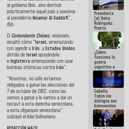
al plan de
al gobierno libio, sino destruir
ahorro
prácticamente aquel país y asesinar
Presidenta
energético
al presidente
Muamar Al Gaddafi
",
(e) Delcy
Rodríguez:
dijo.
Pronto
restableceremos
El
Comandante Chávez
, visionario,
las
resaltó cómo "
Israel,
amenazando
operaciones
en el
con agredir a
Irán
, y
Estados Unidos
,
¿Cómo
Aeropuerto
detrás de
Israel
apoyándolo
funciona la
Internacional
e
Inglaterra
amenazando con usar
guerra
de
cognitiva a
bombas atómicas contra
Irán
".
Maiquetía
favor de la
narrativa
"Nosotros, no sólo estamos
hegemónica?
obligados a ganar las elecciones del
(1)
Cabello:
7 de octubre de 2012, como las
Todos los
vamos a ganar y le vamos a dar un
diálogos son
nocaut a esta derecha venezolana,
bienvenidos
a esta oligarquía venezolana",
siempre que
estén en el
subrayó el líder bolivariano.
marco de la
Constitución
REDACCIÓN MAZO