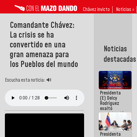
Chávez invicto
Noticias ↓
Comandante Chávez:
La crisis se ha
convertido en una
Noticias
gran amenaza para
destacadas
los Pueblos del mundo
Escucha esta noticia: 🔊
Presidenta
(E) Delcy
Rodríguez
exaltó
participación
de
Venezuela
en Juegos
Presidenta
Centroamericanos