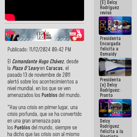
(E) Delcy
y del Caribe
Rodríguez
2026
revisó
agenda
económica y
ejecución de
fondos de
Presidenta
emergencia
Encargada
post-sismos
felicita a
Publicado: 11/12/2024 09:42 PM
Osmaidy
Arias y
El
Comandante Hugo Chávez
, desde
Giraly
la
Plaza O'Leary
en
Caracas
, el
Marcano por
hacer
pasado 13 de noviembre de 2011
Presidenta
historia en
alertó sobre los acontecimientos a
(e) Delcy
los
nivel mundial, en los que se ven
Rodríguez:
Centroamericanos
amenazados los
Pueblos
del mundo.
Pronto
restableceremos
las
"Hay una crisis en primer lugar, una
operaciones
crisis profunda, que se ha convertido
en el
en una gran amenaza para
Delcy
Aeropuerto
Rodríguez
Internacional
los
Pueblos
del mundo, siempre se
felicita a la
de
ha dicho que las crisis son al mismo
Vinotinto