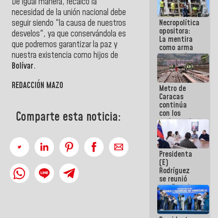
De igual manera, recalcó la
porque lo
necesidad de la unión nacional debe
que haces
Necropolítica
seguir siendo "la causa de nuestros
es
opositora:
embarrarla
desvelos", ya que conservándola es
La mentira
que podremos garantizar la paz y
como arma
nuestra existencia como hijos de
contra el
Pueblo
Bolívar
.
REDACCIÓN MAZO
Metro de
Caracas
continúa
con los
Comparte esta noticia:
trabajos de
mantenimiento
e inspección
en la Línea 2
Presidenta
(E)
Rodríguez
se reunió
con Estado
Mayor
Eléctrico
para