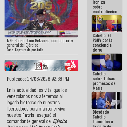
ironiza
la semana
sobre
que viene
contradicciones
hay
y mentiras
programa
de María
Machado:
¡Créanle!
Cabello: El
PSUV por la
M/G Rubén Darío Belzares, comandante
conciencia
general del Ejército
de su
Foto: Captura de pantalla
militancia
es la
organización
política más
Cabello
sólida de
sobre falsas
Publicado: 24/06/2026 02:38 PM
Venezuela
promesas de
María
En la actualidad, es vital que los
Machado:
venezolanos nos aferremos al
¿Quién le
legado histórico de nuestros
puede creer?
¿Y la gente
libertadores para mantener viva
Diosdado
que ella iba
nuestra
Patria
, aseguró el
Cabello:
a salvar en
comandante general del
Ejército
Llamados a
La Guaira?
la calle de