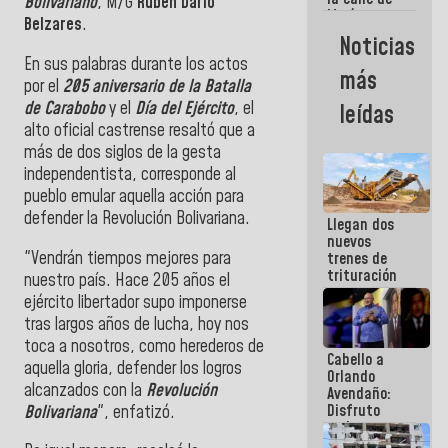
Bolivariano
, M/G
Rubén Darío
María
Belzares
.
Machado se
Noticias
estrellaron
En sus palabras durante los actos
de frente
más
contra el
por el
205 aniversario de la Batalla
Pueblo
de Carabobo
y el
Día del Ejército
, el
leídas
alto oficial castrense resaltó que a
más de dos siglos de la gesta
independentista, corresponde al
pueblo emular aquella acción para
defender la Revolución Bolivariana.
Llegan dos
nuevos
"Vendrán tiempos mejores para
trenes de
trituración
nuestro país. Hace 205 años el
para
ejército libertador supo imponerse
optimizar
tras largos años de lucha, hoy nos
manejo de
escombros
toca a nosotros, como herederos de
Cabello a
en La Guaira
aquella gloria, defender los logros
Orlando
alcanzados con la
Revolución
Avendaño:
Disfruto
Bolivariana
", enfatizó.
cada vez
que escribes