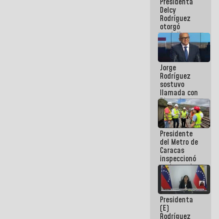
Presidenta
abordar
Delcy
planes de
Rodríguez
acción
otorgó
medalla
"Héroe de
Venezuela"
a servidores
Jorge
públicos
Rodríguez
sostuvo
llamada con
Dinorah
Figuera y
acuerdan
primer
Presidente
encuentro
del Metro de
presencial
Caracas
para el
inspeccionó
diálogo
trabajos de
rehabilitación
y
modernización
Presidenta
de la vía
(E)
férrea
Rodríguez