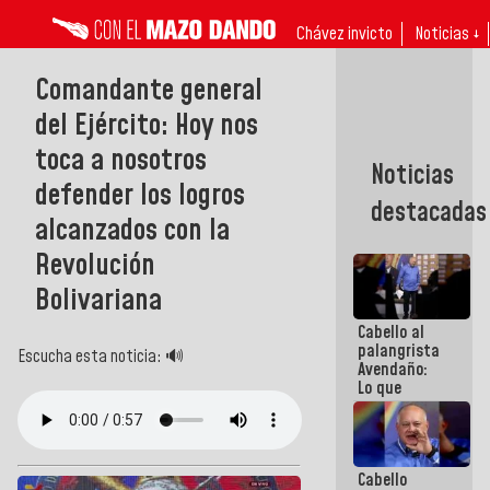
Chávez invicto
Noticias ↓
Comandante general
del Ejército: Hoy nos
toca a nosotros
Noticias
defender los logros
destacadas
alcanzados con la
Revolución
Bolivariana
Cabello al
palangrista
Escucha esta noticia: 🔊
Avendaño:
Lo que
vayas a
escribir
hazlo hoy
por que no
Cabello
sabemos si