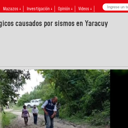
Mazazos ↓
Investigación ↓
Opinión ↓
Videos ↓
gicos causados por sismos en Yaracuy