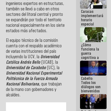
ingenieros expertos en estructuras,
operaciones
en el
también se llevó a cabo en otros
Caracas
Aeropuerto
sectores del litoral central y pronto
implementará
Internacional
se expandirán por todo el territorio
horario
de
especial
Maiquetía
nacional especialmente en los siete
para
estados más afectados.
adaptarse
al plan de
El equipo técnico de la comisión
ahorro
¿Cómo
energético
cuenta con el respaldo académico
funciona la
de varias instituciones del país
guerra
incluyendo la UCV, la
Universidad
cognitiva a
favor de la
Católica Andrés Bello
(UCAB), la
narrativa
Universidad de Carabobo
(UC), la
hegemónica?
Universidad Nacional Experimental
(1)
Cabello:
Politécnica de la Fuerza Armada
Todos los
Nacional Bolivariana,
que trabajan
diálogos son
de la mano con gobernadores y
bienvenidos
alcaldes.
siempre que
estén en el
marco de la
Constitución