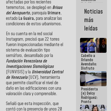
Maiquetía
afectadas por los recientes
Sub 20
terremotos, se desplegó en
Brisas
campeona
Noticias
frente
del Aeropuerto,
parroquia
Urimare
,
México Sub
estado
La Guaira,
para analizar las
más
23 en los
condiciones de estos urbanismos.
Centroamericanos
leídas
En su cuenta en la red social
Instagram, precisó que 22 torres
fueron inspeccionadas mediante el
sistema de evaluación tipo
semáforo, desarrollado por la
Cabello a
Orlando
Fundación Venezolana de
Avendaño:
Investigaciones Sismológicas
Disfruto
(FUNVISIS) y la
Universidad Central
cada vez
que escribes
de Venezuela
(UCV), herramienta
porque lo
que permite clasificar el nivel de
que haces
daño en las edificaciones con una
Presidenta
es
(e) Delcy
valoración clara y comprensible.
embarrarla
Rodríguez:
Pronto
Señaló que esta inspección, que
restableceremos
contó con la presencia de unos 20
las