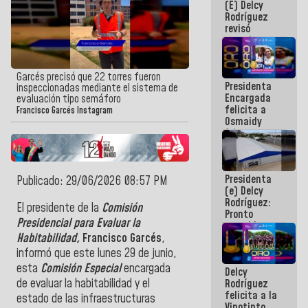
(E) Delcy
y del Caribe
Rodríguez
2026
revisó
agenda
económica y
ejecución de
fondos de
Garcés precisó que 22 torres fueron
Presidenta
emergencia
inspeccionadas mediante el sistema de
Encargada
post-sismos
evaluación tipo semáforo
felicita a
Francisco Garcés Instagram
Osmaidy
Arias y
Giraly
Marcano por
hacer
Presidenta
historia en
Publicado: 29/06/2026 08:57 PM
(e) Delcy
los
Rodríguez:
Centroamericanos
El presidente de la
Comisión
Pronto
Presidencial para Evaluar la
restableceremos
las
Habitabilidad,
Francisco Garcés
,
operaciones
informó que este lunes 29 de junio,
en el
esta
Comisión Especial
encargada
Delcy
Aeropuerto
de evaluar la habitabilidad y el
Rodríguez
Internacional
felicita a la
de
estado de las infraestructuras
Vinotinto