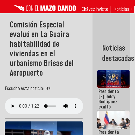
Chávez invicto
Noticias ↓
Comisión Especial
evaluó en La Guaira
habitabilidad de
Noticias
viviendas en el
destacadas
urbanismo Brisas del
Aeropuerto
Escucha esta noticia: 🔊
Presidenta
(E) Delcy
Rodríguez
exaltó
participación
de
Venezuela
en Juegos
Presidenta
Centroamericanos