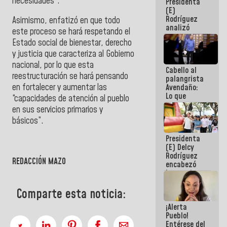
necesidades”.
Presidenta
de la
(E)
República
Rodríguez
Asimismo, enfatizó en que todo
analizó
este proceso se hará respetando el
junto a
Estado social de bienestar, derecho
gobernadores
planes de
y justicia que caracteriza al Gobierno
recuperación
nacional, por lo que esta
Cabello al
del Sistema
reestructuración se hará pensando
palangrista
Eléctrico
en fortalecer y aumentar las
Avendaño:
Nacional
Lo que
“capacidades de atención al pueblo
vayas a
en sus servicios primarios y
escribir
básicos”.
hazlo hoy
por que no
Presidenta
sabemos si
(E) Delcy
la semana
Rodríguez
que viene
REDACCIÓN MAZO
encabezó
hay
lanzamiento
programa
del Plan
Nacional de
Comparte esta noticia:
Recreación
¡Alerta
Vacacional
Pueblo!
Entérese del