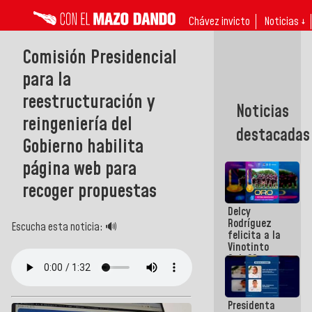
Chávez invicto
Noticias ↓
Comisión Presidencial
para la
reestructuración y
Noticias
reingeniería del
destacadas
Gobierno habilita
página web para
recoger propuestas
Delcy
Rodríguez
Escucha esta noticia: 🔊
felicita a la
Vinotinto
Sub 20
campeona
frente
México Sub
Presidenta
23 en los