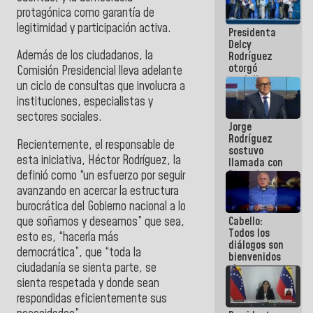
manejo de
protagónica como garantía de
escombros
legitimidad y participación activa.
Presidenta
en La Guaira
Delcy
Además de los ciudadanos, la
Rodríguez
otorgó
Comisión Presidencial lleva adelante
medalla
un ciclo de consultas que involucra a
"Héroe de
instituciones, especialistas y
Venezuela"
a servidores
sectores sociales.
Jorge
públicos
Rodríguez
Recientemente, el responsable de
sostuvo
esta iniciativa, Héctor Rodríguez, la
llamada con
Dinorah
definió como “un esfuerzo por seguir
Figuera y
avanzando en acercar la estructura
acuerdan
burocrática del Gobierno nacional a lo
primer
que soñamos y deseamos” que sea,
Cabello:
encuentro
Todos los
presencial
esto es, “hacerla más
diálogos son
para el
democrática”, que “toda la
bienvenidos
diálogo
ciudadanía se sienta parte, se
siempre que
estén en el
sienta respetada y donde sean
marco de la
respondidas eficientemente sus
Constitución