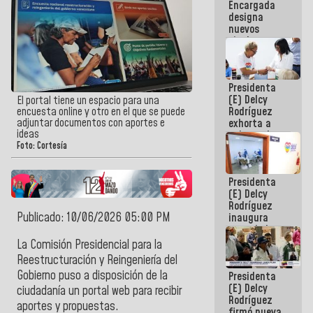
Encargada
Centroamericanos
designa
nuevos
titulares en
el
Viceministerio
de Energía
Presidenta
Eléctrica y
(E) Delcy
CORPOELEC
El portal tiene un espacio para una
Rodríguez
encuesta online y otro en el que se puede
adjuntar documentos con aportes e
exhorta a
ideas
gobernadores
y alcaldes a
Foto: Cortesía
edificar
casas para
Presidenta
abuelos
(E) Delcy
Rodríguez
Publicado: 10/06/2026 05:00 PM
inaugura
casa de los
Abuelos
La Comisión Presidencial para la
Primavera
Reestructuración y Reingeniería del
en Caracas
Gobierno puso a disposición de la
Presidenta
(E) Delcy
ciudadanía un portal web para recibir
Rodríguez
aportes y propuestas.
firmó nueva