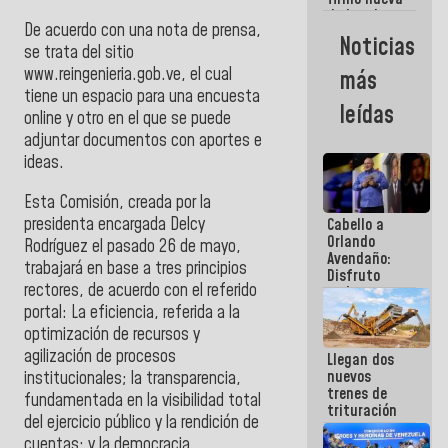
de Ley de
De acuerdo con una nota de prensa,
Arrendamiento
Noticias
aprobada
se trata del sitio
por la AN
www.reingenieria.gob.ve, el cual
más
tiene un espacio para una encuesta
leídas
online y otro en el que se puede
adjuntar documentos con aportes e
ideas.
Esta Comisión, creada por la
presidenta encargada Delcy
Cabello a
Orlando
Rodríguez el pasado 26 de mayo,
Avendaño:
trabajará en base a tres principios
Disfruto
rectores, de acuerdo con el referido
cada vez
que escribes
portal: La eficiencia, referida a la
porque lo
optimización de recursos y
que haces
agilización de procesos
Llegan dos
es
nuevos
institucionales; la transparencia,
embarrarla
trenes de
fundamentada en la visibilidad total
trituración
del ejercicio público y la rendición de
para
cuentas; y la democracia
optimizar