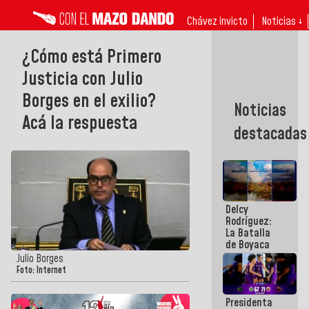
Chávez invicto
Noticias ↓
¿Cómo está Primero
Justicia con Julio
Borges en el exilio?
Noticias
Acá la respuesta
destacadas
Delcy
Rodríguez:
La Batalla
de Boyaca
representa
Julio Borges
un capítulo
Foto: Internet
decisivo en
la gesta
Presidenta
emancipadora