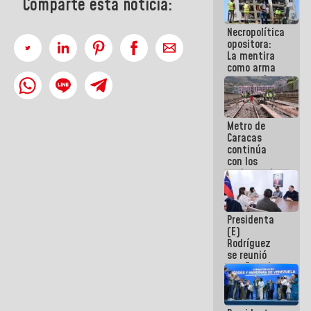
Comparte esta noticia:
manejo de
escombros
Necropolítica
en La Guaira
opositora:
La mentira
como arma
contra el
Pueblo
Metro de
Caracas
continúa
con los
trabajos de
mantenimiento
e inspección
en la Línea 2
Presidenta
(E)
Rodríguez
se reunió
con Estado
Mayor
Eléctrico
para