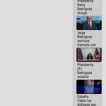
Presidenta
abordar
Delcy
planes de
Rodríguez
acción
otorgó
medalla
"Héroe de
Venezuela"
a servidores
Jorge
públicos
Rodríguez
sostuvo
llamada con
Dinorah
Figuera y
acuerdan
primer
Presidenta
encuentro
(E)
presencial
Rodríguez
para el
analizó
diálogo
junto a
gobernadores
planes de
recuperación
Cabello:
del Sistema
Todos los
Eléctrico
diálogos son
Nacional