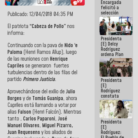
Encargada
de nuestra
felicitó a
América
selección
Publicado: 12/04/2018 04:35 PM
femenina de
baloncesto
El patriota
“Cabeza de Pollo”
nos
por su
informa:
clasificación
Presidenta
a la
(E) Delcy
AmeriCup
Continuando con la pava
de
Nido ‘e
Rodríguez
2027
Paloma
(Henri Ramos Allup), luego
ordena Plan
de las reuniones con
Henrique
maestro de
desarrollo
Capriles
se generaron fuertes
logístico y
turbulencias dentro de las filas del
turístico
partido
Primero Justicia
.
Presidenta
para La
(E)
Guaira
Rodríguez
Aprovechándose del exilio de
Julio
constata
Borges
y de
Tomás Guanipa
, ahora
obras de
Capriles está llamando a votar por
rehabilitación
alias
Falson
(Henri Falcón). Mientras
de Escuela
Militar de
tanto
,
Carlos Paparoni
,
José
Presidenta
Mamo en La
Manuel Olivares
,
Miguel Pizarro,
(E)
Guaira
Juan Requesens
y los aliados de
Rodríguez:
El Pueblo de