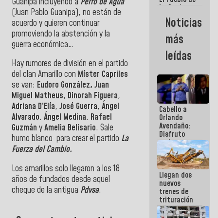
Guanipa
incluyendo a
Perro de Agua
La Guaira
(Juan Pablo Guanipa), no están de
siempre
Noticias
acuerdo y quieren continuar
estará
acompañada
promoviendo la abstención y la
más
por el
guerra económica…
Gobierno
leídas
Nacional
Hay rumores de división en el partido
del clan Amarillo con
Míster Capriles
se van:
Eudoro González, Juan
Miguel Matheus
,
Dinorah Figuera
,
Adriana D’Elía
,
José Guerra
,
Ángel
Cabello a
Alvarado
,
Ángel Medina
,
Rafael
Orlando
Avendaño:
Guzmán
y
Amelia Belisario
. Sale
Disfruto
humo blanco para crear el partido
La
cada vez
Fuerza del Cambio.
que escribes
porque lo
que haces
Los amarillos solo llegaron a los 18
Llegan dos
es
años de fundados desde aquel
nuevos
embarrarla
cheque de la antigua
Pdvsa
.
trenes de
trituración
para
optimizar