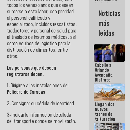
La Guaira
todos los venezolanos que desean
siempre
sumarse a esta labor, con prioridad
Noticias
estará
al personal calificado y
acompañada
más
especializado, incluidos rescatistas,
por el
Gobierno
traductores y personal de salud para
leídas
Nacional
el traslado de insumos médicos, así
como equipos de logística para la
distribución de alimentos, entre
otros.
Cabello a
Las personas que deseen
Orlando
registrarse deben:
Avendaño:
Disfruto
cada vez
1-Dirigirse a las instalaciones del
que escribes
Poliedro de Caracas
porque lo
que haces
2-Consignar su cédula de identidad
Llegan dos
es
nuevos
embarrarla
trenes de
3-Indicar la información detallada
trituración
del transporte donde se movilizarán.
para
optimizar