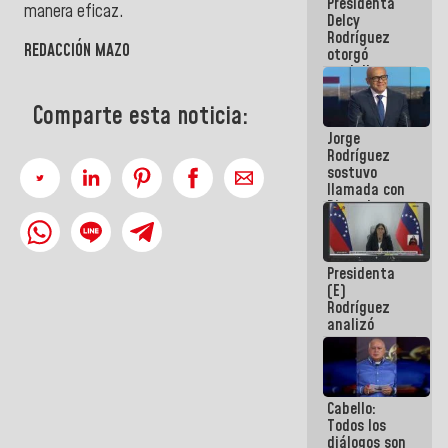
Presidenta
abordar
manera eficaz.
Delcy
planes de
Rodríguez
acción
REDACCIÓN MAZO
otorgó
medalla
"Héroe de
Venezuela"
Comparte esta noticia:
a servidores
Jorge
públicos
Rodríguez
sostuvo
llamada con
Dinorah
Figuera y
acuerdan
primer
Presidenta
encuentro
(E)
presencial
Rodríguez
para el
analizó
diálogo
junto a
gobernadores
planes de
recuperación
Cabello:
del Sistema
Todos los
Eléctrico
diálogos son
Nacional