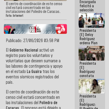
Encargada
de nuestra
El centro de coordinación de este censo
felicitó a
América
civil estará concentrado en las
selección
instalaciones del Poliedro de Caracas.
femenina de
Foto: Internet
baloncesto
por su
clasificación
Presidenta
a la
(E) Delcy
AmeriCup
Rodríguez
2027
Publicado: 27/06/2026 03:58 PM
ordena Plan
maestro de
El
Gobierno Nacional
activó un
desarrollo
logístico y
registro para los voluntarios y
turístico
voluntarias que deseen sumarse a
Presidenta
para La
las labores de contingencia y apoyo
(E)
Guaira
en el estado
La Guaira
tras los
Rodríguez
constata
eventos sísmicos registrados del
obras de
país.
rehabilitación
de Escuela
El centro de coordinación de este
Militar de
Presidenta
Mamo en La
censo civil estará concentrado en
(E)
Guaira
las instalaciones del
Poliedro de
Rodríguez:
Caracas
. El proceso está dirigido a
El Pueblo de