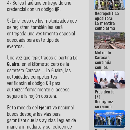
4- Se les hará una entrega de una
manejo de
escombros
credencial con un código
QR
.
Necropolítica
en La Guaira
opositora:
5-En el caso de los motorizados que
La mentira
se registren también les será
como arma
contra el
entregada una vestimenta especial
Pueblo
adecuada para este tipo de
eventos.
Metro de
Caracas
Una vez que registrados al partir a
La
continúa
Guaira,
en el kilómetro cero de la
con los
carretera Caracas – La Guaira, las
trabajos de
autoridades competentes
mantenimiento
e inspección
verificarán el código QR para
en la Línea 2
autorizar formalmente el acceso
Presidenta
seguro a la región costera.
(E)
Rodríguez
se reunió
Está medida del
Ejecutivo
nacional
con Estado
busca despejar las vías para
Mayor
garantizar que las ayudas lleguen de
Eléctrico
para
manera inmediata y se realicen de