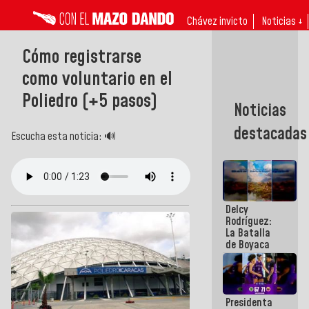
Chávez invicto
Noticias ↓
Cómo registrarse
como voluntario en el
Poliedro (+5 pasos)
Noticias
destacadas
Escucha esta noticia: 🔊
Delcy
Rodríguez:
La Batalla
de Boyaca
representa
un capítulo
decisivo en
la gesta
Presidenta
emancipadora