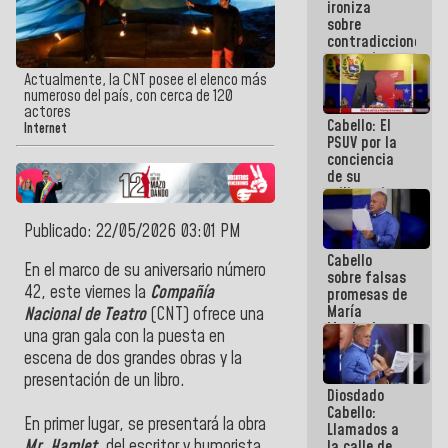
ironiza
la semana
sobre
que viene
contradicciones
hay
y mentiras
programa
de María
Actualmente, la CNT posee el elenco más
Machado:
numeroso del país, con cerca de 120
¡Créanle!
actores
Cabello: El
Internet
PSUV por la
conciencia
de su
militancia
es la
organización
Publicado: 22/05/2026 03:01 PM
política más
Cabello
sólida de
En el marco de su aniversario número
sobre falsas
Venezuela
42, este viernes la
Compañía
promesas de
María
Nacional de Teatro
(CNT) ofrece una
Machado:
una gran gala con la puesta en
¿Quién le
escena de dos grandes obras y la
puede creer?
¿Y la gente
presentación de un libro.
Diosdado
que ella iba
Cabello:
a salvar en
En primer lugar, se presentará la obra
Llamados a
La Guaira?
Mr. Hamlet
, del escritor y humorista
la calle de