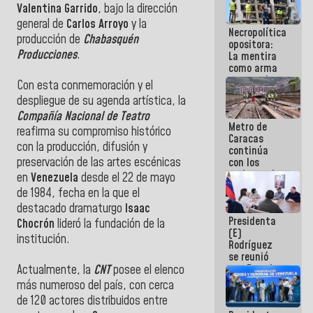
Valentina Garrido
, bajo la dirección
porque lo
que haces
general de
Carlos Arroyo
y la
Necropolítica
es
producción de
Chabasquén
opositora:
embarrarla
Producciones
.
La mentira
como arma
contra el
Con esta conmemoración y el
Pueblo
despliegue de su agenda artística, la
Compañía Nacional de Teatro
Metro de
reafirma su compromiso histórico
Caracas
con la producción, difusión y
continúa
preservación de las artes escénicas
con los
trabajos de
en
Venezuela
desde el 22 de mayo
mantenimiento
de 1984, fecha en la que el
e inspección
destacado dramaturgo
Isaac
en la Línea 2
Presidenta
Chocrón
lideró la fundación de la
(E)
institución.
Rodríguez
se reunió
con Estado
Actualmente, la
CNT
posee el elenco
Mayor
más numeroso del país, con cerca
Eléctrico
de 120 actores distribuidos entre
para