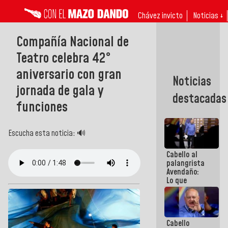
Chávez invicto
Noticias ↓
Compañía Nacional de
Teatro celebra 42°
aniversario con gran
Noticias
jornada de gala y
destacadas
funciones
Escucha esta noticia: 🔊
Cabello al
palangrista
Avendaño:
Lo que
vayas a
escribir
hazlo hoy
por que no
Cabello
sabemos si