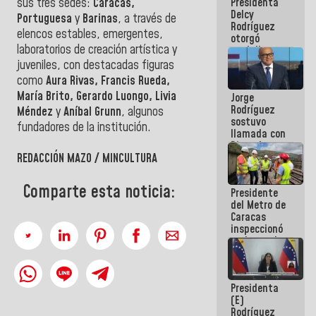
Presidenta
sus tres sedes:
Caracas,
abordar
Delcy
planes de
Portuguesa
y
Barinas
, a través de
Rodríguez
acción
elencos estables, emergentes,
otorgó
laboratorios de creación artística y
medalla
"Héroe de
juveniles, con destacadas figuras
Venezuela"
como
Aura Rivas, Francis Rueda,
a servidores
María Brito, Gerardo Luongo, Livia
Jorge
públicos
Rodríguez
Méndez
y
Aníbal Grunn
, algunos
sostuvo
fundadores de la institución.
llamada con
Dinorah
Figuera y
REDACCIÓN MAZO / MINCULTURA
acuerdan
primer
Comparte esta noticia:
Presidente
encuentro
del Metro de
presencial
Caracas
para el
inspeccionó
diálogo
trabajos de
rehabilitación
y
modernización
Presidenta
de la vía
(E)
férrea
Rodríguez