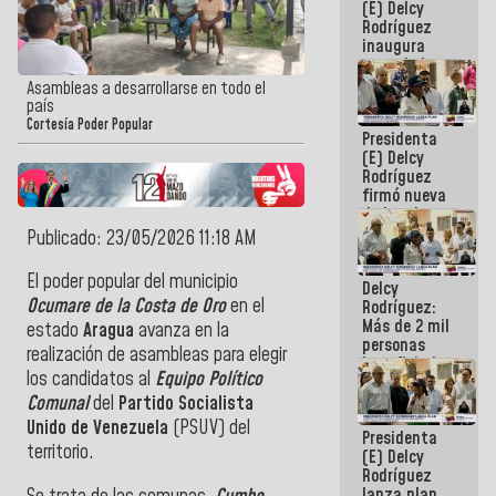
(E) Delcy
Rodríguez
inaugura
casa de los
Abuelos
Asambleas a desarrollarse en todo el
Primavera
país
en Caracas
Cortesía Poder Popular
Presidenta
(E) Delcy
Rodríguez
firmó nueva
de Ley de
Arrendamiento
Publicado: 23/05/2026 11:18 AM
aprobada
por la AN
El poder popular del municipio
Delcy
Ocumare de la Costa de Oro
en el
Rodríguez:
Más de 2 mil
estado
Aragua
avanza en la
personas
realización de asambleas para elegir
beneficiadas
los candidatos al
Equipo Político
con planes
para
Comunal
del
Partido Socialista
atención de
Unido de Venezuela
(PSUV) del
Presidenta
emergencia
territorio.
(E) Delcy
sísmica en
Rodríguez
la última
lanza plan