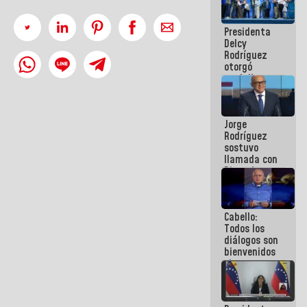
manejo de
escombros
Presidenta
en La Guaira
Delcy
Rodríguez
otorgó
medalla
"Héroe de
Venezuela"
a servidores
Jorge
públicos
Rodríguez
sostuvo
llamada con
Dinorah
Figuera y
acuerdan
primer
Cabello:
encuentro
Todos los
presencial
diálogos son
para el
bienvenidos
diálogo
siempre que
estén en el
marco de la
Constitución