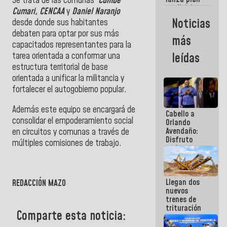
Se trata de las comunas
Cumbe
semana
crediticio
Cumari, CENCAA
y
Daniel Naranjo
con subsidio
Noticias
desde donde sus habitantes
a Juntas de
debaten para optar por sus más
Condominio
más
capacitados representantes para la
tarea orientada a
conformar una
leídas
estructura territorial de base
orientada a unificar la militancia y
fortalecer el autogobierno popular
.
Además este equipo se encargará de
Cabello a
consolidar el empoderamiento social
Orlando
Avendaño:
en circuitos y comunas a través de
Disfruto
múltiples comisiones de trabajo.
cada vez
que escribes
porque lo
que haces
Llegan dos
REDACCIÓN MAZO
es
nuevos
embarrarla
trenes de
trituración
Comparte esta noticia:
para
optimizar