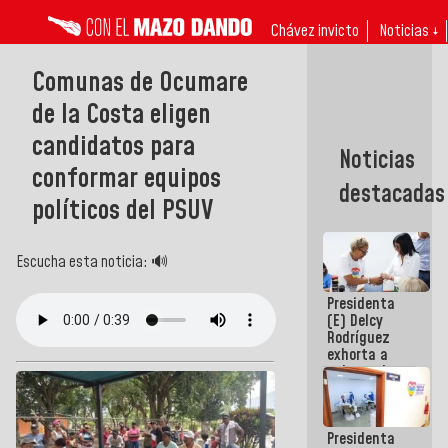
Chávez invicto
Noticias ↓
Comunas de Ocumare
de la Costa eligen
candidatos para
Noticias
conformar equipos
destacadas
políticos del PSUV
Escucha esta noticia: 🔊
Presidenta
(E) Delcy
Rodríguez
exhorta a
gobernadores
y alcaldes a
edificar
casas para
Presidenta
abuelos