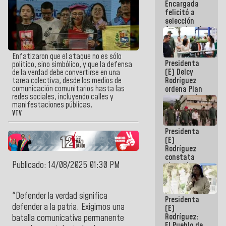
Encargada
de nuestra
felicitó a
América
selección
femenina de
baloncesto
por su
clasificación
Enfatizaron que el ataque no es sólo
Presidenta
a la
político, sino simbólico, y que la defensa
(E) Delcy
AmeriCup
de la verdad debe convertirse en una
Rodríguez
tarea colectiva, desde los medios de
2027
comunicación comunitarios hasta las
ordena Plan
redes sociales, incluyendo calles y
maestro de
manifestaciones públicas.
desarrollo
VTV
logístico y
turístico
Presidenta
para La
(E)
Guaira
Rodríguez
constata
Publicado: 14/08/2025 01:30 PM
obras de
rehabilitación
de Escuela
Militar de
"Defender la verdad significa
Presidenta
Mamo en La
defender a la patria. Exigimos una
(E)
Guaira
Rodríguez:
batalla comunicativa permanente
El Pueblo de