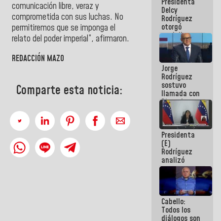
Presidenta
abordar
comunicación libre, veraz y
Delcy
planes de
comprometida con sus luchas. No
Rodríguez
acción
otorgó
permitiremos que se imponga el
medalla
relato del poder imperial”, afirmaron.
"Héroe de
Venezuela"
REDACCIÓN MAZO
a servidores
Jorge
públicos
Rodríguez
sostuvo
Comparte esta noticia:
llamada con
Dinorah
Figuera y
acuerdan
primer
Presidenta
encuentro
(E)
presencial
Rodríguez
para el
analizó
diálogo
junto a
gobernadores
planes de
recuperación
Cabello:
del Sistema
Todos los
Eléctrico
diálogos son
Nacional