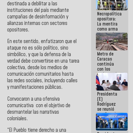
destinada a debilitar a las
manejo de
escombros
instituciones del país mediante
Necropolítica
en La Guaira
campañas de desinformación y
opositora:
alianzas internas con sectores
La mentira
como arma
opositores.
contra el
Pueblo
En este sentido, enfatizaron que el
ataque no es sólo político, sino
Metro de
simbólico, y que la defensa de la
Caracas
verdad debe convertirse en una tarea
continúa
colectiva, desde los medios de
con los
comunicación comunitarios hasta
trabajos de
mantenimiento
las redes sociales, incluyendo calles
e inspección
y manifestaciones públicas.
en la Línea 2
Presidenta
Convocaron a una ofensiva
(E)
Rodríguez
comunicativa con el objetivo de
se reunió
desmantelar las narrativas
con Estado
coloniales.
Mayor
Eléctrico
para
“El Pueblo tiene derecho a una