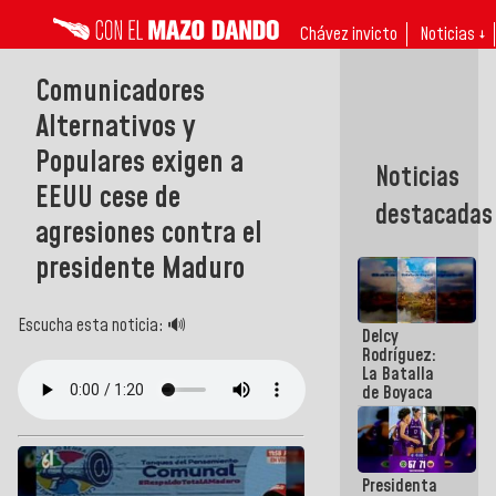
Chávez invicto
Noticias ↓
Comunicadores
Alternativos y
Populares exigen a
Noticias
EEUU cese de
destacadas
agresiones contra el
presidente Maduro
Escucha esta noticia: 🔊
Delcy
Rodríguez:
La Batalla
de Boyaca
representa
un capítulo
decisivo en
la gesta
Presidenta
emancipadora