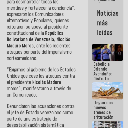
para desmantelar todas las
La Guaira
mentiras y fortalecer la conciencia",
siempre
Noticias
estará
expresaron los Comunicadores
acompañada
Alternativos y Populares, quienes
más
por el
reiteraron su apoyo al presidente
Gobierno
leídas
constitucional de la
República
Nacional
Bolivariana de Venezuela, Nicolás
Maduro Moros
, ante los recientes
ataques por parte del imperialismo
norteamericano.
Cabello a
Orlando
"Exigimos al gobierno de los Estados
Avendaño:
Unidos que cese los ataques contra
Disfruto
el presidente
Nicolás Maduro
cada vez
moros", manifestaron a través de
que escribes
porque lo
un Comunicado.
que haces
Llegan dos
es
Denunciaron las acusaciones contra
nuevos
embarrarla
el jefe de Estado venezolano como
trenes de
trituración
parte de una estrategia de
para
desestabilización sistemática
optimizar