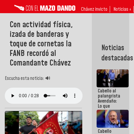
Chávez invicto
Noticias ↓
Con actividad física,
izada de banderas y
toque de cornetas la
Noticias
FANB recordó al
destacadas
Comandante Chávez
Escucha esta noticia: 🔊
Cabello al
palangrista
Avendaño:
Lo que
vayas a
escribir
hazlo hoy
por que no
Cabello
sabemos si