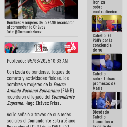
ironiza
la semana
sobre
que viene
contradicciones
hay
y mentiras
programa
de María
Hombres y mujeres de la FANB recordaron
Machado:
al comandante Chávez
¡Créanle!
Foto: @Dhernandezlarez
Cabello: El
PSUV por la
conciencia
de su
militancia
es la
Publicado: 05/03/2025 10:33 AM
organización
política más
Con izada de banderas, toques de
Cabello
sólida de
corneta y actividades físicas, los
sobre falsas
Venezuela
promesas de
hombres y mujeres de la
Fuerza
María
Armada Nacional Bolivariana
(FANB)
Machado:
recordaron el legado del
Comandante
¿Quién le
puede creer?
Supremo
,
Hugo Chávez Frías.
¿Y la gente
Diosdado
que ella iba
Así lo señaló a través de sus redes
Cabello:
a salvar en
sociales el
Comandante Estratégico
Llamados a
La Guaira?
la calle de