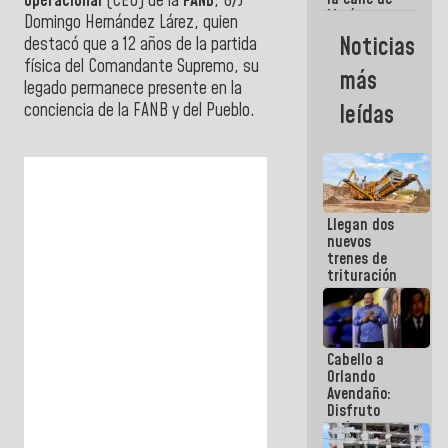
Operacional
(CEO) de la
FANB
, G/J
María
Domingo Hernández Lárez, quien
Machado se
Noticias
destacó que a 12 años de la partida
estrellaron
física del Comandante Supremo, su
de frente
más
contra el
legado permanece presente en la
Pueblo
conciencia de la FANB y del Pueblo.
leídas
">
Llegan dos
nuevos
trenes de
trituración
para
optimizar
manejo de
escombros
Cabello a
en La Guaira
Orlando
Avendaño:
Disfruto
cada vez
que escribes