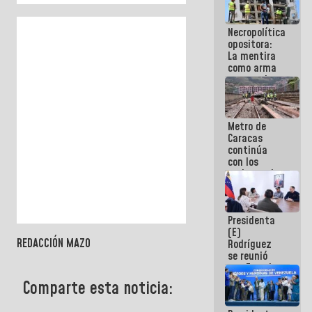
porque lo
que haces
Necropolítica
es
opositora:
embarrarla
La mentira
como arma
contra el
Pueblo
Metro de
Caracas
continúa
con los
trabajos de
mantenimiento
e inspección
en la Línea 2
Presidenta
(E)
REDACCIÓN MAZO
Rodríguez
se reunió
con Estado
Mayor
Comparte esta noticia:
Eléctrico
para