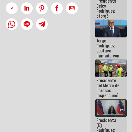
Presidenta
abordar
Delcy
planes de
Rodríguez
acción
otorgó
medalla
"Héroe de
Venezuela"
a servidores
Jorge
públicos
Rodríguez
sostuvo
llamada con
Dinorah
Figuera y
acuerdan
primer
Presidente
encuentro
del Metro de
presencial
Caracas
para el
inspeccionó
diálogo
trabajos de
rehabilitación
y
modernización
Presidenta
de la vía
(E)
férrea
Rodríguez