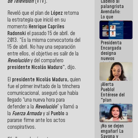
de Televisión
(VTV).
Cabello al
de la
palangrista
República
Avendaño:
Reveló que el plan de
López
retoma
Lo que
la estrategia que inició en su
vayas a
momento
Henrique Capriles
escribir
hazlo hoy
Radonski
el pasado 15 de abril. de
por que no
2013. “Es la misma convocatoria del
Presidenta
sabemos si
15 de abril. No hay una separación
Encargada
la semana
designa
que viene
entre ellos, el objetivo es salir de la
nuevos
hay
Revolución
y del compañero
titulares en
programa
presidente Nicolás Maduro”
, dijo.
el
Viceministerio
de Energía
El
presidente
Nicolás Maduro,
quien
¡Alerta
Eléctrica y
fue el primer invitado de la trinchera
Pueblo!
CORPOELEC
comunicacional, aseguró que había
Entérese del
llegado “una nueva hora para
"plan
enjambre"
defender a la
Revolución
” y llamó a
de La Sayo
la
Fuerza Armada
y al
Pueblo
a
para
pararse firme ante los actos
sabotear el
¡No se dejen
diálogo y
conspirativos.
engañar! La
promover el
Sayona y
caos