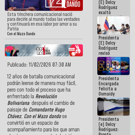
(E) Delcy
Panamericana
Rodríguez
Sub-17
exaltó
Esta trinchera comunicacional nació
participación
para decirle al mundo todas las verdades
de
y continuará en esa labor por amor a su
Venezuela
Patria
en Juegos
Con el Mazo Dando
Presidenta
Centroamericanos
(E) Delcy
y del Caribe
Rodríguez
2026
revisó
agenda
económica y
Publicado: 11/02/2026 07:30 AM
ejecución de
fondos de
12 años de batalla comunicacional
Presidenta
emergencia
podrán leerse de manera muy fácil,
Encargada
post-sismos
felicita a
pero con todo el proceso que ha
Osmaidy
enfrentado la
Revolución
Arias y
Bolivariana
después el cambio de
Giraly
Marcano por
paisaje de
Comandante Hugo
hacer
Chávez
,
Con el Mazo dando
se
Presidenta
historia en
convirtió en un espacio de
(e) Delcy
los
Rodríguez:
acompañamiento para los que aman
Centroamericanos
Pronto