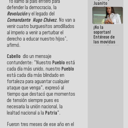
“Yo llamo al país entero para
Juanito
defender la democracia, la
Alimaña son
harina del
Revolución
y el legado del
mismo
Comandante Hugo Chávez
. No van a
costal
venir cuatro burguesitos arrodillados
¡No la
soportan!
al imperio a venir a perturbar el
Entérese de
derecho a educar nuestro hijos”,
las movidas
afirmó.
que realizan
antiguos
Cabello
dio un mensaje
cómplices
de La Sayo
contundente: "Nuestro
Pueblo
está
para
cada día más unido, nuestro
Pueblo
sacudírsela
está cada día más blindado en
fortaleza para aguantar cualquier
ataque que venga", expresó al
tiempo que destacó que momentos
de tensión
siempre pues es
necesaria la unión nacional, la
lealtad nacional a la
Patria
".
Fueron tres meses de ese año en el