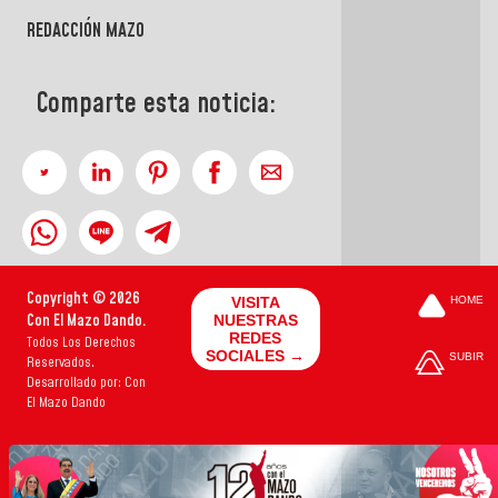
REDACCIÓN MAZO
Comparte esta noticia:
Copyright © 2026
VISITA
HOME
Con El Mazo Dando.
NUESTRAS
REDES
Todos Los Derechos
SOCIALES →
SUBIR
Reservados.
Desarrollado por: Con
El Mazo Dando