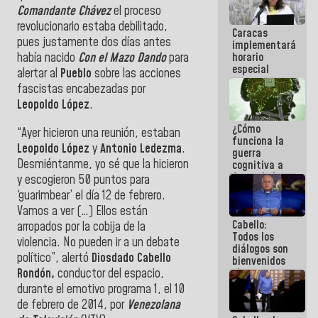
porque lo
Comandante Chávez
el proceso
que haces
revolucionario estaba debilitado,
Caracas
es
pues justamente dos días antes
implementará
embarrarla
horario
había nacido
Con el Mazo Dando
para
especial
alertar al
Pueblo
sobre las acciones
para
fascistas encabezadas por
adaptarse
Leopoldo López
.
al plan de
ahorro
¿Cómo
energético
“Ayer hicieron una reunión, estaban
funciona la
Leopoldo López
y
Antonio Ledezma
.
guerra
Desmiéntanme, yo sé que la hicieron
cognitiva a
favor de la
y escogieron 50 puntos para
narrativa
‘guarimbear’ el día 12 de febrero.
hegemónica?
Vamos a ver (…) Ellos están
(1)
Cabello:
arropados por la cobija de la
Todos los
violencia. No pueden ir a un debate
diálogos son
político”, alertó
Diosdado Cabello
bienvenidos
Rondón,
conductor del espacio,
siempre que
estén en el
durante el
emotivo
programa 1, el 10
marco de la
de febrero de 2014, por
Venezolana
Constitución