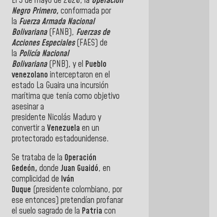
El 3 de mayo de 2020, la
Operación
Negro Primero,
conformada por
la
Fuerza Armada Nacional
Bolivariana
(FANB),
Fuerzas de
Acciones Especiales
(FAES) de
la
Policía Nacional
Bolivariana
(PNB), y el
Pueblo
venezolano
interceptaron en el
estado La Guaira una incursión
marítima que tenía como objetivo
asesinar a
presidente Nicolás Maduro y
convertir a
Venezuela
en un
protectorado estadounidense.
Se trataba de la
Operación
Gedeón,
donde
Juan Guaidó
, en
complicidad de
Iván
Duque
(presidente colombiano, por
ese entonces) pretendían profanar
el suelo sagrado de la
Patria
con