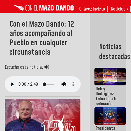
Chávez invicto
Noticias ↓
Con el Mazo Dando: 12
años acompañando al
Pueblo en cualquier
Noticias
circunstancia
destacadas
Escucha esta noticia: 🔊
Delcy
Rodríguez
felicitó a la
selección
nacional
masculina
de voleibol
campeona
Presidenta
de la Copa