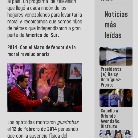
al país, un programa de televisión
restableceremos
que llegó a cada rincón de los
las
Noticias
hogares venezolanos para levantar la
operaciones
en el
moral y recordarnos que somos hijos
más
Aeropuerto
de héroes que independizaron a gran
Internacional
leídas
parte de
América del Sur.
de
Maiquetía
2014: Con el Mazo defensor de la
moral revolucionaria
Presidenta
(e) Delcy
Rodríguez:
Pronto
restableceremos
las
operaciones
en el
Cabello a
Aeropuerto
Orlando
Internacional
Avendaño:
de
Los apátridas montaron
guarimbas
Disfruto
Maiquetía
el
12 de febrero de 2014
pensando
cada vez
que con la ausencia física del
que escribes