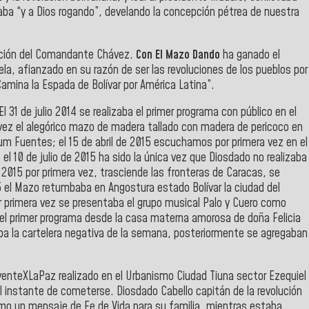
gaba “y a Dios rogando”, develando la concepción pétrea de nuestra
olución del Comandante Chávez.
Con El Mazo Dando
ha ganado el
ela, afianzado en su razón de ser las revoluciones de los pueblos por
Camina la Espada de Bolívar por América Latina”.
l 31 de julio 2014 se realizaba el primer programa con público en el
a vez el alegórico mazo de madera tallado con madera de pericoco en
ahum Fuentes; el 15 de abril de 2015 escuchamos por primera vez en el
 el 10 de julio de 2015 ha sido la única vez que Diosdado no realizaba
 2015 por primera vez, trasciende las fronteras de Caracas, se
5 el Mazo retumbaba en Angostura estado Bolívar la ciudad del
or primera vez se presentaba el grupo musical Palo y Cuero como
 el primer programa desde la casa materna amorosa de doña Felicia
raba la cartelera negativa de la semana, posteriormente se agregaban
enteXLaPaz realizado en el Urbanismo Ciudad Tiuna sector Ezequiel
al instante de cometerse. Diosdado Cabello capitán de la revolución
omo un mensaje de Fe de Vida para su familia, mientras estaba