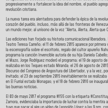
progresivamente a fortalecer la idea del nombre, el pueblo agre
revolución cristiana.
La nueva tarea era alentadora para defender la épica de la rev
corazón del pueblo, incluso, más allá de las fronteras de Venezu
un mundo mejor; al unísono de la voz “Alerta, Alerta, Alerta que 
Las ediciones han forjado su historia comunicacional liberadora. E
Teatro Teresa Carreño; el 11 de febrero 2015 aparece por primer
la escenografía sobre el escritorio, regalo del cultor apureño N
programa la canción Invencible autoría de su hija Daniela Cabello;
el Mazo, Jorge Rodríguez moderó el programa; el 19 de agosto de
realizaba en los Teques estado Miranda; el 26 de agosto de 201
Discurso del Congreso de Angostura del Libertador, y a la vez, p
invitado; el 23 de septiembre 2015 inevitablemente se realizaba
en El Furrial estado Monagas; y el 18 de febrero 2016 se inaugu
las buenas noticias.
El 03 de mayo 2017 el programa #155 con la etiqueta #Constituy
Zamora, evidenciaba la importancia de luchar contra la mentira 
tuvo que sacar al aire un vídeo de Leopoldo López a las 9 pm, c