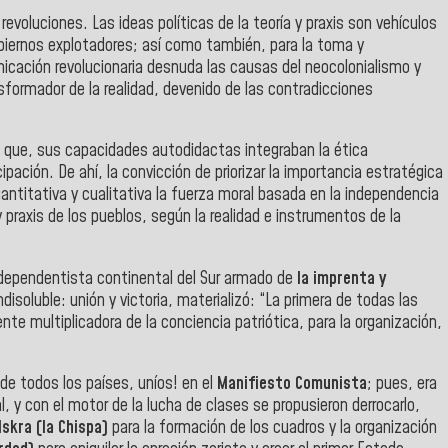
evoluciones. Las ideas políticas de la teoría y praxis son vehículos
gobiernos explotadores; así como también, para la toma y
icación revolucionaria desnuda las causas del neocolonialismo y
sformador de la realidad, devenido de las contradicciones
a que, sus capacidades autodidactas integraban la ética
ipación. De ahí, la convicción de priorizar la importancia estratégica
cuantitativa y cualitativa la fuerza moral basada en la independencia
 y praxis de los pueblos, según la realidad e instrumentos de la
dependentista continental del Sur armado de
la imprenta y
disoluble: unión y victoria, materializó: “La primera de todas las
nte multiplicadora de la conciencia patriótica, para la organización,
de todos los países, uníos! en el
Manifiesto Comunista
; pues, era
ial, y con el motor de la lucha de clases se propusieron derrocarlo,
Iskra (la Chispa)
para la formación de los cuadros y la organización