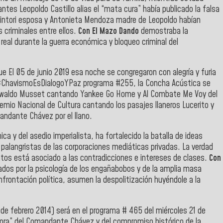
ntes Leopoldo Castillo alias el “mata cura” había publicado la falsa
n Tintori esposa y Antonieta Mendoza madre de Leopoldo habían
 criminales entre ellos.
Con El Mazo Dando
demostraba la
eal durante la guerra económica y bloqueo criminal del
e El 05 de junio 2019 esa noche se congregaron con alegría y furia
a #ChavismoEsDialogoYPaz programa #255, la Concha Acústica se
Oswaldo Musset cantando Yankee Go Home y Al Combate Me Voy del
remio Nacional de Cultura cantando los pasajes llaneros Lucerito y
andante Chávez por el llano.
a y del asedio imperialista, ha fortalecido la batalla de ideas
y palangristas de las corporaciones mediáticas privadas. La verdad
entos está asociado a las contradicciones e intereses de clases.
Con
ados por la psicología de los engañabobos y de la amplia masa
frontación política, asumen la despolitización huyéndole a la
de febrero 2014) será en el programa # 465 del miércoles 21 de
 Ahora” del Comandante Chávez y del compromiso histórico de la