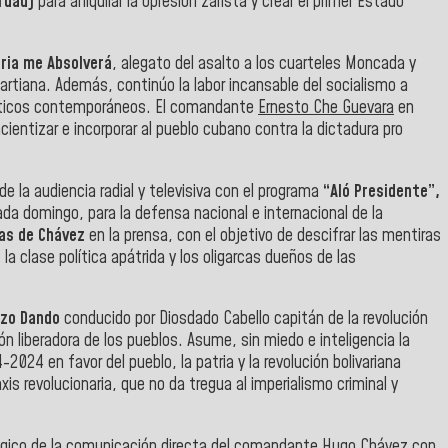
rdad)
para aniquilar la opresión zarista y crear el primer Estado
oria me Absolverá
, alegato del asalto a los cuarteles Moncada y
artiana. Además, continúo la labor incansable del socialismo a
líticos contemporáneos. El comandante
Ernesto Che Guevara
en
cientizar e incorporar al pueblo cubano contra la dictadura pro
de la audiencia radial y televisiva con el programa
“Aló Presidente”,
ada domingo, para
la defensa nacional e internacional de la
eas de Chávez
en la prensa, con el objetivo de descifrar las mentiras
 la clase política apátrida y los oligarcas dueños de las
azo Dando
conducido por Diosdado Cabello capitán de la revolución
ón liberadora de los pueblos. Asume, sin miedo e inteligencia la
024 en favor del pueblo, la patria y la revolución bolivariana
xis revolucionaria, que no da tregua al imperialismo criminal y
tégico de la comunicación directa del comandante Hugo Chávez con