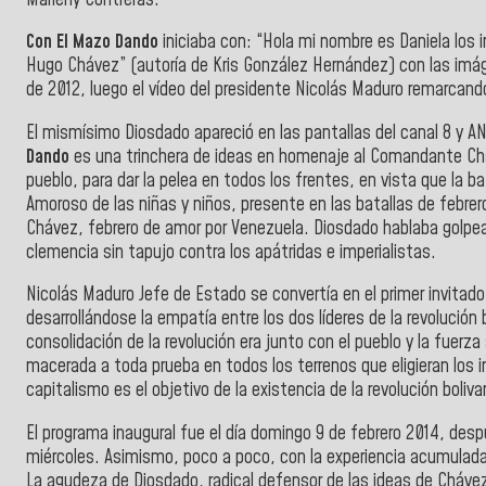
Con El Mazo Dando
iniciaba con: “Hola mi nombre es Daniela los 
Hugo Chávez” (autoría de Kris González Hernández) con las imáge
de 2012, luego el vídeo del presidente Nicolás Maduro remarcand
El mismísimo Diosdado apareció en las pantallas del canal 8 y A
Dando
es una trinchera de ideas en homenaje al Comandante Chá
pueblo, para dar la pelea en todos los frentes, en vista que la
Amoroso de las niñas y niños, presente en las batallas de febrero
Chávez, febrero de amor por Venezuela. Diosdado hablaba golpeand
clemencia sin tapujo contra los apátridas e imperialistas.
Nicolás Maduro Jefe de Estado se convertía en el primer invitado
desarrollándose la empatía entre los dos líderes de la revolución b
consolidación de la revolución era junto con el pueblo y la fuerza 
macerada a toda prueba en todos los terrenos que eligieran los im
capitalismo es el objetivo de la existencia de la revolución bol
El programa inaugural fue el día domingo 9 de febrero 2014, desp
miércoles. Asimismo, poco a poco, con la experiencia acumulada
La agudeza de Diosdado, radical defensor de las ideas de Chávez y