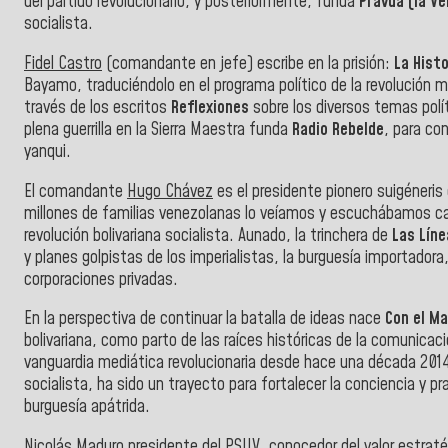
del partido revolucionario, y posteriormente, funda
Pravda (la Ve
socialista.
Fidel Castro
(comandante en jefe) escribe en la prisión:
La Hist
Bayamo, traduciéndolo en el programa político de la revolución m
través de los escritos
Reflexiones
sobre los diversos temas po
plena guerrilla en la Sierra Maestra funda
Radio Rebelde
, para con
yanqui.
El comandante
Hugo Chávez
es el presidente pionero suigéneris 
millones de familias venezolanas lo veíamos y escuchábamos c
revolución bolivariana socialista. Aunado, la trinchera de
Las Lín
y planes golpistas de los imperialistas, la burguesía importadora,
corporaciones privadas.
En la perspectiva de continuar la batalla de ideas nace
Con el M
bolivariana, como parto de las raíces históricas de la comunicaci
vanguardia mediática revolucionaria desde hace una década 2014-2
socialista, ha sido un trayecto para fortalecer la conciencia y pra
burguesía apátrida.
Nicolás Maduro presidente del PSUV, conocedor del valor estra