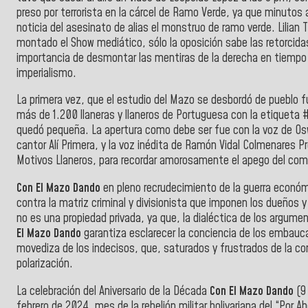
preso por terrorista en la cárcel de Ramo Verde, ya que minutos a
noticia del asesinato de alias el monstruo de ramo verde. Lilia
montado el Show mediático, sólo la oposición sabe las retorcidas
importancia de desmontar las mentiras de la derecha en tiempo r
imperialismo.
La primera vez, que el estudio del Mazo se desbordó de pueblo fu
más de 1.200 llaneras y llaneros de Portuguesa con la etiquet
quedó pequeña. La apertura como debe ser fue con la voz de 
cantor Alí Primera, y la voz inédita de Ramón Vidal Colmenares P
Motivos Llaneros, para recordar amorosamente el apego del com
Con El Mazo Dando
en pleno recrudecimiento de la guerra económic
contra la matriz criminal y divisionista que imponen los dueños 
no es una propiedad privada, ya que, la dialéctica de los argum
El Mazo Dando
garantiza esclarecer la conciencia de los embauc
movediza de los indecisos, que, saturados y frustrados de la con
polarización.
La celebración del Aniversario de la Década
Con El Mazo Dando
(9 
febrero de 2024, mes de la rebelión militar bolivariana del “Por