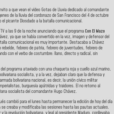
invito a que vean el vídeo Gotas de Lluvia dedicado al comandante
nes de la lluvia del cordonazo de San Francisco del 4 de octubre
o el picante Diosdado a la batalla comunicacional.
NTV a las 9 de la noche anunciando que el programa
Con El Mazo
vez, ya que se había convertido en la voz, imagen y defensor del
 batalla comunicacional es muy importante. Destacaba a Chávez
 rebelde, febrero de patria, febrero de juventudes, febrero de
o con el verbo de costumbre: llano, directo y radical, sin
 del programa ataviado con una chaqueta roja y cuello azul marino,
olivariana socialista, y a la vez, dejaban claro que la defensa y
armada bolivariana nacional, es decir, la unión cívico militar
perialistas, burguesía apátridas y traidores. El no retorno al
ivariana socialista del comandante Hugo Chávez.
ués cambió para el lunes hasta permanecer la edición de hoy del día
 se creaba y modificaba las sesiones hasta las pautas actuales.
 la revolución bolivariana, y leal al presidente Maduro, conllevaba