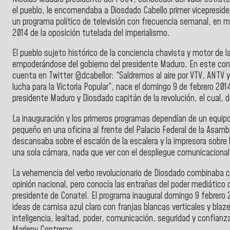
el pueblo, le encomendaba a Diosdado Cabello primer vicepresidente
un programa político de televisión con frecuencia semanal, en me
2014 de la oposición tutelada del imperialismo.
El pueblo sujeto histórico de la conciencia chavista y motor de la
empoderándose del gobierno del presidente Maduro. En este cont
cuenta en Twitter @dcabellor: “Saldremos al aire por VTV, ANTV y
lucha para la Victoria Popular”, nace el domingo 9 de febrero 20
presidente Maduro y Diosdado capitán de la revolución, el cual, 
La inauguración y los primeros programas dependían de un equipo
pequeño en una oficina al frente del Palacio Federal de la Asamb
descansaba sobre el escalón de la escalera y la impresora sobre
una sola cámara, nada que ver con el despliegue comunicacional
La vehemencia del verbo revolucionario de Diosdado combinaba c
opinión nacional, pero conocía las entrañas del poder mediático 
presidente de Conatel. El programa inaugural domingo 9 febrero 2
ideas de camisa azul claro con franjas blancas verticales y blaze
inteligencia, lealtad, poder, comunicación, seguridad y confian
Marleny Contreras.