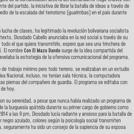
 del partido, la iniciativa de librar la batalla de ideas a través de
dio de la escalada del terrorismo (guarimbas) en el país durante
 lucha de clases, ha legitimado la revolución bolivariana socialista
exto, Diosdado Cabello anunciaba en la red social a través de su
 todo el que quiera transmitirlo, espero que sea una trinchera de
14. El nombre
Con El Mazo Dando
surge de la idea compartida del
develaba la estrategia de la ofensiva comunicacional del programa.
 de trabajo mínimo pero todo terreno, se realizaban en un estudio
lea Nacional, incluso, no tenían sala técnica, la computadora
 las piernas del compañero de guardia. El programa se editaba con
 de hoy.
on su serenidad, a pesar que nunca había realizado un programa de
de la burguesía apátrida durante su primer cargo de gobierno como
014 a las 9 pm, Diosdado lucía radiante y ansioso para la batalla de
r negro azulado, colores según la psicología social transmiten
za, seguramente ha sido un consejo de la sapiencia de su esposa