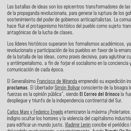
Las batallas de ideas son los epicentros transformadores de las r
de la propaganda revolucionaria, para generar la ruptura de los 
sostenimiento del poder de gobiernos anticapitalistas. La comun
hace fluir el protagonismo histórico del pueblo como sujeto tran
antagónicas de la lucha de clases.
Los líderes históricos superaron los formalismos académicos, y
revolucionaria y participación de los pueblos en favor de la emanc
de la batalla de las ideas, como praxis decisiva, para aglutinar 
y antiimperialismo, a fin de forjar el socialismo en la conciencia
comunicación de cada época.
El Generalísimo
Francisco de Miranda
emprendió su expedición in
proclamas
. El Libertador
Simón Bolívar
consciente de la bisagra in
fuerzas es la opinión pública”, siendo
El Correo del Orinoco
la fue
despliegue y triunfo de la independencia continental del Sur.
Carlos Marx y Federico Engels
eternizaron la máxima ¡Proletarios 
indigno ocultar los horrores y la violencia del capitalismo industr
para edificar un mundo justo.
Vladimir Lenin
concibe el periódico