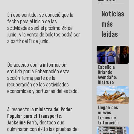
obras de
rehabilitación
Noticias
En ese sentido, se conoció que la
de Escuela
Militar de
fecha para el inicio de las
más
Mamo en La
actividades será el próximo 26 de
Guaira
leídas
junio, y la venta de boletos podrá ser
a partir del 11 de junio.
De acuerdo con la información
Cabello a
emitida por la Gobernación esta
Orlando
Avendaño:
acción forma parte de la
Disfruto
recuperación de las actividades
cada vez
económicas y portuarias del estado.
que escribes
porque lo
que haces
Llegan dos
es
Al respecto la
ministra del Poder
nuevos
embarrarla
Popular para el Transporte,
trenes de
">
Jackeline Faría,
destacó que
trituración
para
culminaron con éxito las pruebas de
optimizar