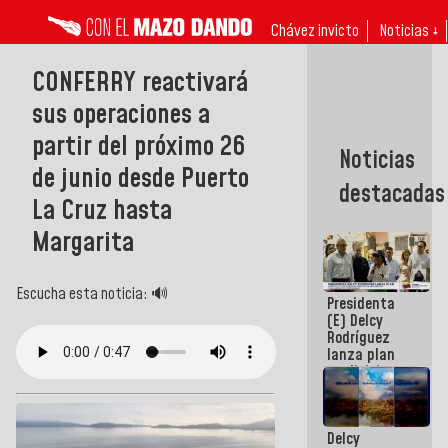
Chávez invicto
Noticias ↓
CONFERRY reactivará
sus operaciones a
partir del próximo 26
Noticias
de junio desde Puerto
destacadas
La Cruz hasta
Margarita
Escucha esta noticia: 🔊
Presidenta
(E) Delcy
Rodríguez
lanza plan
crediticio
con subsidio
a Juntas de
Condominio
Delcy