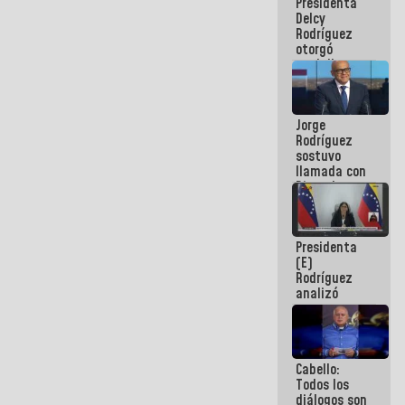
Presidenta
abordar
Delcy
planes de
Rodríguez
acción
otorgó
medalla
"Héroe de
Venezuela"
a servidores
Jorge
públicos
Rodríguez
sostuvo
llamada con
Dinorah
Figuera y
acuerdan
primer
Presidenta
encuentro
(E)
presencial
Rodríguez
para el
analizó
diálogo
junto a
gobernadores
planes de
recuperación
Cabello:
del Sistema
Todos los
Eléctrico
diálogos son
Nacional