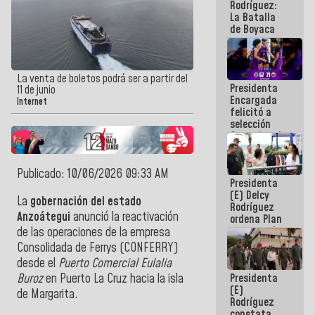
Rodríguez:
La Batalla
de Boyaca
representa
un capítulo
decisivo en
la gesta
La venta de boletos podrá ser a partir del
Presidenta
emancipadora
11 de junio
Encargada
de nuestra
Internet
felicitó a
América
selección
femenina de
baloncesto
por su
clasificación
Publicado: 10/06/2026 09:33 AM
Presidenta
a la
(E) Delcy
AmeriCup
La
gobernación del estado
Rodríguez
2027
Anzoátegui
anunció la reactivación
ordena Plan
maestro de
de las operaciones de la
empresa
desarrollo
Consolidada de Ferrys
(CONFERRY)
logístico y
desde el
Puerto Comercial Eulalia
turístico
Presidenta
Buroz
en
Puerto La Cruz
hacia la isla
para La
(E)
Guaira
de
Margarita
.
Rodríguez
constata