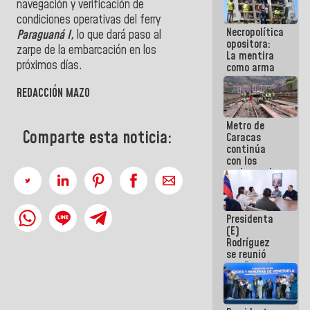
navegación y verificación de
manejo de
condiciones operativas del ferry
escombros
Necropolítica
en La Guaira
Paraguaná I,
lo que dará paso al
opositora:
zarpe de la embarcación en los
La mentira
próximos días.
como arma
contra el
Pueblo
REDACCIÓN MAZO
Metro de
Comparte esta noticia:
Caracas
continúa
con los
trabajos de
mantenimiento
e inspección
en la Línea 2
Presidenta
(E)
Rodríguez
se reunió
con Estado
Mayor
Eléctrico
para