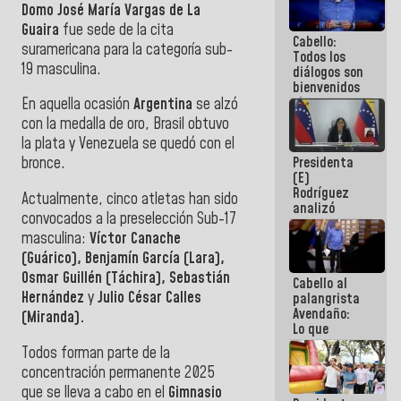
Domo José María Vargas de La
acuerdan
primer
Guaira
fue sede de la cita
Cabello:
encuentro
suramericana para la categoría sub-
Todos los
presencial
19 masculina.
diálogos son
para el
bienvenidos
diálogo
siempre que
En aquella ocasión
Argentina
se alzó
estén en el
con la medalla de oro, Brasil obtuvo
marco de la
la plata y Venezuela se quedó con el
Constitución
Presidenta
bronce.
de la
(E)
República
Rodríguez
Actualmente, cinco atletas han sido
analizó
convocados a la preselección Sub-17
junto a
masculina:
Víctor Canache
gobernadores
planes de
(Guárico), Benjamín García (Lara),
recuperación
Osmar Guillén (Táchira), Sebastián
Cabello al
del Sistema
Hernández
y
Julio César Calles
palangrista
Eléctrico
Avendaño:
Nacional
(Miranda).
Lo que
vayas a
Todos forman parte de la
escribir
concentración permanente 2025
hazlo hoy
por que no
que se lleva a cabo en el
Gimnasio