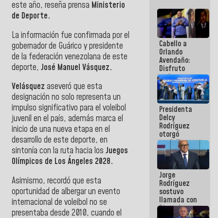
este año, reseña prensa
Ministerio
de Deporte.
La información fue confirmada por el
Cabello a
gobernador de Guárico y presidente
Orlando
de la federación venezolana de este
Avendaño:
deporte,
José Manuel Vásquez.
Disfruto
cada vez
que escribes
Velásquez
aseveró que esta
porque lo
designación no solo representa un
que haces
impulso significativo para el voleibol
Presidenta
es
Delcy
embarrarla
juvenil en el país, además marca el
Rodríguez
inicio de una nueva etapa en el
otorgó
desarrollo de este deporte, en
medalla
sintonía con la ruta hacia los
Juegos
"Héroe de
Venezuela"
Olímpicos de Los Ángeles 2028.
a servidores
Jorge
públicos
Asimismo, recordó que esta
Rodríguez
oportunidad de albergar un evento
sostuvo
llamada con
internacional de voleibol no se
Dinorah
presentaba desde 2010, cuando el
Figuera y