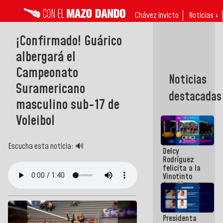
Chávez invicto
Noticias ↓
¡Confirmado! Guárico
albergará el
Campeonato
Noticias
Suramericano
destacadas
masculino sub-17 de
Voleibol
Escucha esta noticia: 🔊
Delcy
Rodríguez
felicita a la
Vinotinto
Sub 20
campeona
frente
México Sub
Presidenta
23 en los