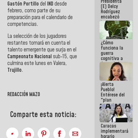
Presidenta
sabemos si
Gastón Portillo
del
IND
desde
(E) Delcy
la semana
febrero, como parte de su
Rodríguez
que viene
encabezó
preparación para el calendario de
hay
lanzamiento
programa
competencias.
del Plan
Nacional de
La selección de los jugadores
Recreación
¿Cómo
restantes tomará en cuenta el
Vacacional
funciona la
talento emergente que surja en el
guerra
Campeonato Nacional
sub-15, que
cognitiva a
culmina este lunes en Valera,
favor de la
narrativa
Trujillo
.
hegemónica?
(1)
¡Alerta
Pueblo!
REDACCIÓN MAZO
Entérese del
"plan
enjambre"
de La Sayo
Comparte esta noticia:
para
sabotear el
Caracas
diálogo y
implementará
promover el
horario
caos