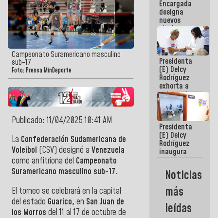
Encargada
Centroamericanos
designa
nuevos
titulares en
el
Viceministerio
de Energía
Campeonato Suramericano masculino
Presidenta
Eléctrica y
sub-17
(E) Delcy
CORPOELEC
Foto: Prensa MinDeporte
Rodríguez
exhorta a
gobernadores
y alcaldes a
edificar
casas para
Publicado: 11/04/2025 10:41 AM
Presidenta
abuelos
(E) Delcy
La
Confederación Sudamericana de
Rodríguez
Voleibol
(CSV) designó a
Venezuela
inaugura
casa de los
como anfitriona del
Campeonato
Abuelos
Suramericano masculino sub-17.
Noticias
Primavera
en Caracas
más
El torneo se celebrará en la capital
del estado
Guarico,
en
San Juan de
leídas
los Morros
del 11 al 17 de octubre de