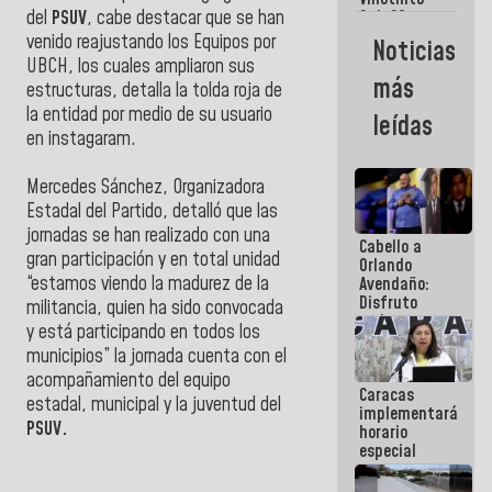
Maiquetía
Sub 20
del
PSUV
, cabe destacar que se han
campeona
venido reajustando los Equipos por
Noticias
frente
UBCH, los cuales ampliaron sus
México Sub
más
estructuras, detalla la tolda roja de
23 en los
Centroamericanos
la entidad por medio de su usuario
leídas
en instagaram.
Mercedes Sánchez, Organizadora
Estadal del Partido, detalló que las
jornadas se han realizado con una
Cabello a
gran participación y en total unidad
Orlando
“estamos viendo la madurez de la
Avendaño:
Disfruto
militancia, quien ha sido convocada
cada vez
y está participando en todos los
que escribes
municipios” la jornada cuenta con el
porque lo
que haces
acompañamiento del equipo
Caracas
es
estadal, municipal y la juventud del
implementará
embarrarla
PSUV.
horario
especial
para
adaptarse