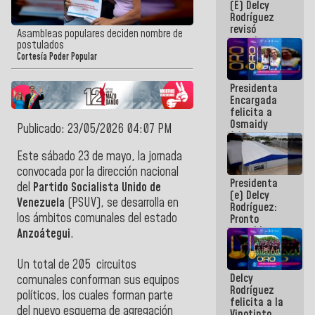
(E) Delcy
y del Caribe
Rodríguez
2026
revisó
Asambleas populares deciden nombre de
agenda
postulados
económica y
Cortesía Poder Popular
ejecución de
fondos de
Presidenta
emergencia
Encargada
post-sismos
felicita a
Osmaidy
Publicado: 23/05/2026 04:07 PM
Arias y
Giraly
Este sábado 23 de mayo, la jornada
Marcano por
convocada por la dirección nacional
hacer
Presidenta
historia en
del
Partido Socialista Unido de
(e) Delcy
los
Venezuela
(
PSUV
), se desarrolla en
Rodríguez:
Centroamericanos
los ámbitos comunales del estado
Pronto
restableceremos
Anzoátegui
.
las
operaciones
Un total de 205 circuitos
en el
Delcy
Aeropuerto
comunales conforman sus equipos
Rodríguez
Internacional
políticos, los cuales forman parte
felicita a la
de
del nuevo esquema de agregación
Vinotinto