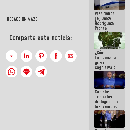
al plan de
ahorro
Presidenta
energético
(e) Delcy
REDACCIÓN MAZO
Rodríguez:
Pronto
restableceremos
Comparte esta noticia:
las
operaciones
en el
¿Cómo
Aeropuerto
funciona la
Internacional
guerra
de
cognitiva a
Maiquetía
favor de la
narrativa
hegemónica?
(1)
Cabello:
Todos los
diálogos son
bienvenidos
siempre que
estén en el
marco de la
Constitución