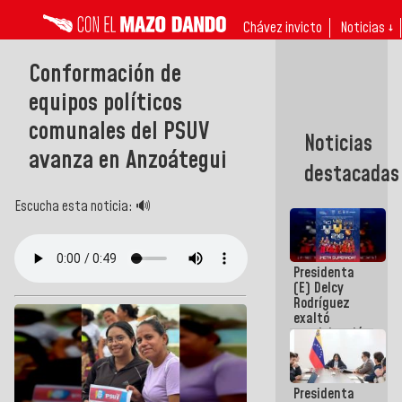
Chávez invicto
Noticias ↓
Conformación de
equipos políticos
comunales del PSUV
Noticias
avanza en Anzoátegui
destacadas
Escucha esta noticia: 🔊
Presidenta
(E) Delcy
Rodríguez
exaltó
participación
de
Venezuela
en Juegos
Presidenta
Centroamericanos