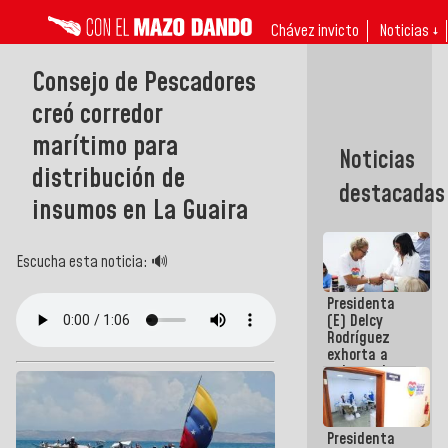
Chávez invicto
Noticias ↓
Consejo de Pescadores
creó corredor
marítimo para
Noticias
distribución de
destacadas
insumos en La Guaira
Escucha esta noticia: 🔊
Presidenta
(E) Delcy
Rodríguez
exhorta a
gobernadores
y alcaldes a
edificar
casas para
Presidenta
abuelos