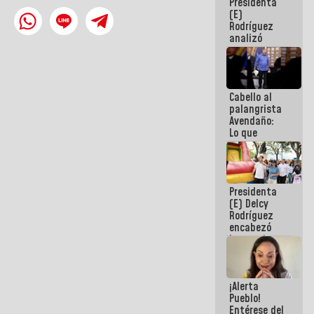
Presidenta
de la
(E)
República
Rodríguez
analizó
junto a
gobernadores
planes de
recuperación
Cabello al
del Sistema
palangrista
Eléctrico
Avendaño:
Nacional
Lo que
vayas a
escribir
hazlo hoy
por que no
Presidenta
sabemos si
(E) Delcy
la semana
Rodríguez
que viene
encabezó
hay
lanzamiento
programa
del Plan
Nacional de
Recreación
¡Alerta
Vacacional
Pueblo!
Entérese del