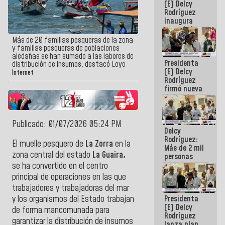
(E) Delcy
Rodríguez
inaugura
casa de los
Abuelos
Más de 20 familias pesqueras de la zona
Primavera
y familias pesqueras de poblaciones
en Caracas
aledañas se han sumado a las labores de
Presidenta
distribución de insumos, destacó Loyo
(E) Delcy
Internet
Rodríguez
firmó nueva
de Ley de
Arrendamiento
aprobada
por la AN
Publicado: 01/07/2026 05:24 PM
Delcy
Rodríguez:
El muelle pesquero de
La Zorra
en la
Más de 2 mil
zona central del estado
La Guaira,
personas
beneficiadas
se ha convertido en el centro
con planes
principal de operaciones en las que
para
trabajadores y trabajadoras del mar
atención de
Presidenta
y los organismos del Estado trabajan
emergencia
(E) Delcy
sísmica en
de forma mancomunada para
Rodríguez
la última
garantizar la distribución de insumos
lanza plan