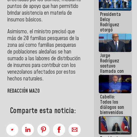
manejo de
puntos de apoyo que han permitido
escombros
brindar asistencia en materia de
Presidenta
en La Guaira
insumos básicos.
Delcy
Rodríguez
otorgó
Asimismo, el ministro precisó que
medalla
más de 20 familias pesqueras de la
"Héroe de
zona así como familias pesqueras
Venezuela"
a servidores
de poblaciones aledañas se han
Jorge
públicos
sumado a las labores de distribución
Rodríguez
de insumos para contribuir con los
sostuvo
llamada con
venezolanos afectados por estos
Dinorah
hechos naturales.
Figuera y
acuerdan
REDACCIÓN MAZO
primer
Cabello:
encuentro
Todos los
presencial
diálogos son
para el
Comparte esta noticia:
bienvenidos
diálogo
siempre que
estén en el
marco de la
Constitución