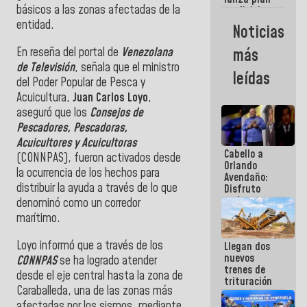
semana
básicos a las zonas afectadas de la
crediticio
con subsidio
entidad.
Noticias
a Juntas de
Condominio
En reseña del portal de
Venezolana
más
de Televisión
, señala que el ministro
leídas
del Poder Popular de Pesca y
Acuicultura,
Juan Carlos Loyo
,
aseguró que los
Consejos de
Pescadores, Pescadoras,
Acuicultores y Acuicultoras
Cabello a
(CONNPAS), fueron activados desde
Orlando
la ocurrencia de los hechos para
Avendaño:
distribuir la ayuda a través de lo que
Disfruto
cada vez
denominó como un corredor
que escribes
marítimo.
porque lo
que haces
Loyo informó que a través de los
Llegan dos
es
nuevos
embarrarla
CONNPAS
se ha logrado atender
trenes de
desde el eje central hasta la zona de
trituración
Caraballeda, una de las zonas más
para
optimizar
afectadas por los sismos, mediante