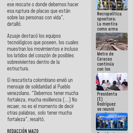
manejo de
ese rescate o donde debemos hacer
escombros
esa ruptura de placas que están
Necropolítica
en La Guaira
sobre las personas con vida",
opositora:
La mentira
detalló.
como arma
contra el
Azuaje destacó los equipos
Pueblo
tecnológicos que poseen, los cuales
muestran los movimientos e incluso
Metro de
los latidos del corazón de posibles
Caracas
sobrevivientes dentro de la
continúa
estructura. ​
con los
trabajos de
mantenimiento
El rescatista colombiano envió un
e inspección
mensaje de solidaridad al Pueblo
en la Línea 2
venezolano. "Debemos tener mucha
Presidenta
(E)
fortaleza, mucha resiliencia (...) No
Rodríguez
recaer, no es el momento de decir
se reunió
otras palabras, solo tener mucha
con Estado
Mayor
fortaleza", resaltó.
Eléctrico
para
REDACCIÓN MAZO