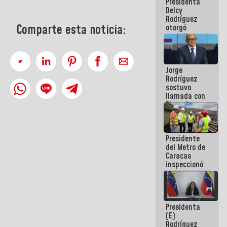
Presidenta
abordar
Delcy
planes de
Rodríguez
acción
Comparte esta noticia:
otorgó
medalla
"Héroe de
Venezuela"
a servidores
Jorge
públicos
Rodríguez
sostuvo
llamada con
Dinorah
Figuera y
acuerdan
primer
Presidente
encuentro
del Metro de
presencial
Caracas
para el
inspeccionó
diálogo
trabajos de
rehabilitación
y
modernización
Presidenta
de la vía
(E)
férrea
Rodríguez