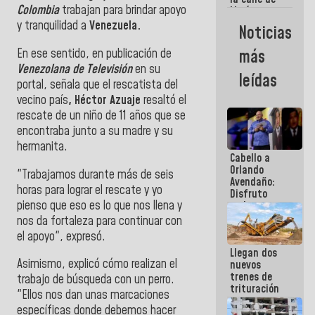
Colombia
trabajan para brindar apoyo
María
Machado se
y tranquilidad a
Venezuela.
Noticias
estrellaron
de frente
​En ese sentido, en publicación de
más
contra el
Venezolana de Televisión
en su
Pueblo
leídas
portal, señala que el rescatista del
vecino país
, Héctor Azuaje
resaltó el
rescate de un niño de 11 años que se
encontraba junto a su madre y su
hermanita.
Cabello a
Orlando
"Trabajamos durante más de seis
Avendaño:
horas para lograr el rescate y yo
Disfruto
pienso que eso es lo que nos llena y
cada vez
que escribes
nos da fortaleza para continuar con
porque lo
el apoyo", expresó.
que haces
Llegan dos
es
Asimismo, explicó cómo realizan el
nuevos
embarrarla
trenes de
trabajo de búsqueda con un perro.
trituración
"Ellos nos dan unas marcaciones
para
específicas donde debemos hacer
optimizar