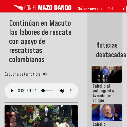
Chávez invicto
Noticias ↓
Continúan en Macuto
las labores de rescate
con apoyo de
Noticias
rescatistas
destacadas
colombianos
Escucha esta noticia: 🔊
Cabello al
palangrista
Avendaño:
Lo que
vayas a
escribir
hazlo hoy
por que no
Cabello
sabemos si