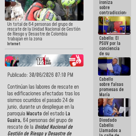
ironiza
la semana
sobre
que viene
contradicciones
hay
y mentiras
programa
de María
Un total de 64 personas del grupo de
Machado:
rescate de la Unidad Nacional de Gestión
¡Créanle!
de Riesgo y Desastre de Colombia
Cabello: El
trabajan en la zona
PSUV por la
Internet
conciencia
de su
militancia
es la
organización
política más
Publicado: 30/06/2026 07:10 PM
Cabello
sólida de
sobre falsas
Venezuela
Continúan las labores de rescate en
promesas de
las edificaciones afectadas tras los
María
Machado:
sismos ocurridos el pasado 24 de
¿Quién le
junio, durante un despliegue en la
puede creer?
parroquia
Macuto
del estado
La
¿Y la gente
Diosdado
Guaira,
64 personas del grupo de
que ella iba
Cabello:
a salvar en
rescate de la
Unidad Nacional de
Llamados a
La Guaira?
Gestión de Riesgo y Desastre de
la calle de