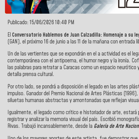
Publicado: 15/06/2026 10:40 PM
El
Conversatorio Hablemos de Juan Calzadilla: Homenaje a su le
(GAN), el próximo 16 de junio a las 11 de la mañana con entrada li
Un de las vertientes que se expondrán en el a actividad es el leg
contemporánea con el antipoema, el humor negro y la ironía. Co
las palabras para retratar a Caracas como un espacio neurótico y
detalla prensa cultural.
Por otro lado, se pondrá a disposición el legado en las artes plás
impulso. Ganador del Premio Nacional de Artes Plásticas (1996
siluetas humanas abstractas y amontonadas que reflejan visual
Igualmente, el legado como crítico e historiador de arte, estará
registrar y analizar la memoria visual del país. Escribió monogr
Rivas. Trabajó incansablemente, desde la
Galería de Arte Nacion
Uno de los mayores aportes de este artista, fue demostrar que la