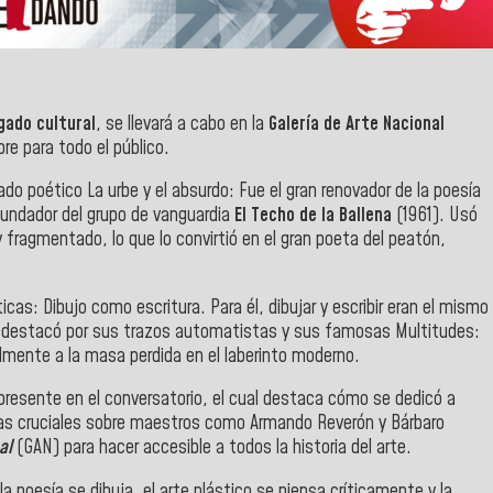
gado cultural
, se llevará a cabo en la
Galería de Arte Nacional
bre para todo el público.
ado poético La urbe y el absurdo: Fue el gran renovador de la poesía
fundador del grupo de vanguardia
El Techo de la Ballena
(1961). Usó
 fragmentado, lo que lo convirtió en el gran poeta del peatón,
ticas: Dibujo como escritura. Para él, dibujar y escribir eran el mismo
), destacó por sus trazos automatistas y sus famosas Multitudes:
mente a la masa perdida en el laberinto moderno.
 presente en el conversatorio, el cual destaca cómo se dedicó a
afías cruciales sobre maestros como Armando Reverón y Bárbaro
al
(GAN) para hacer accesible a todos la historia del arte.
 poesía se dibuja, el arte plástico se piensa críticamente y la