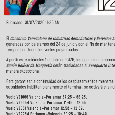
Publicado: 01/07/2026 11:35 AM
El
Consorcio Venezolano de Industrias Aeronáuticas y Servicios A
generadas por los sismos del 24 de junio y con el fin de mantene
temporal de todos los vuelos programados.
A partir este miércoles 1 de julio de 2026, las operaciones comer
Simón Bolívar de Maiquetía
serán trasladadas al
Aeropuerto Inte
manera excepcional.
Para garantizar la continuidad de los desplazamientos mientras
autoridades habiliten plenamente el terminal, se activará el sigu
Vuelo V01000 Valencia–Porlamar 07:25 – 08:25.
Vuelo V02254 Valencia–Porlamar 11:45 – 12:55.
Vuelo V0351 Valencia–Porlamar 12:50 – 13:50.
Vuelo V02254 Porlamar–Valencia 09:25 – 10:40.