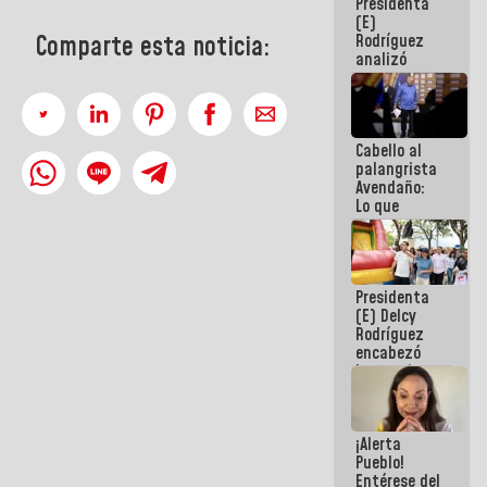
Presidenta
de la
(E)
República
Rodríguez
Comparte esta noticia:
analizó
junto a
gobernadores
planes de
recuperación
Cabello al
del Sistema
palangrista
Eléctrico
Avendaño:
Nacional
Lo que
vayas a
escribir
hazlo hoy
por que no
Presidenta
sabemos si
(E) Delcy
la semana
Rodríguez
que viene
encabezó
hay
lanzamiento
programa
del Plan
Nacional de
Recreación
¡Alerta
Vacacional
Pueblo!
Entérese del