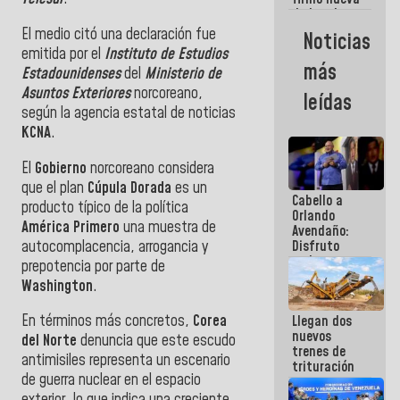
de Ley de
Arrendamiento
El medio citó una declaración fue
Noticias
aprobada
emitida por el
Instituto de Estudios
por la AN
más
Estadounidenses
del
Ministerio de
Asuntos Exteriores
norcoreano,
leídas
según la agencia estatal de noticias
KCNA
.
El
Gobierno
norcoreano considera
que el plan
Cúpula Dorada
es un
Cabello a
producto típico de la política
Orlando
América Primero
una muestra de
Avendaño:
autocomplacencia, arrogancia y
Disfruto
cada vez
prepotencia por parte de
que escribes
Washington
.
porque lo
que haces
En términos más concretos,
Corea
Llegan dos
es
nuevos
embarrarla
del Norte
denuncia que este escudo
trenes de
antimisiles representa un escenario
trituración
de guerra nuclear en el espacio
para
optimizar