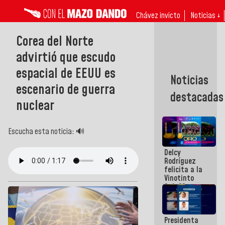
Chávez invicto
Noticias ↓
Corea del Norte
advirtió que escudo
espacial de EEUU es
Noticias
escenario de guerra
destacadas
nuclear
Escucha esta noticia: 🔊
Delcy
Rodríguez
felicita a la
Vinotinto
Sub 20
campeona
frente
México Sub
Presidenta
23 en los