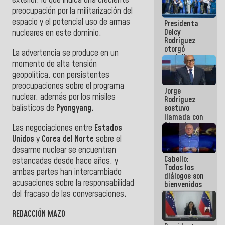
exterior, lo que indica una creciente
manejo de
preocupación por la militarización del
escombros
espacio y el potencial uso de armas
Presidenta
en La Guaira
Delcy
nucleares en este dominio.
Rodríguez
otorgó
La advertencia se produce en un
medalla
momento de alta tensión
"Héroe de
geopolítica, con persistentes
Venezuela"
a servidores
preocupaciones sobre el programa
Jorge
públicos
nuclear, además por los misiles
Rodríguez
balísticos de
Pyongyang
.
sostuvo
llamada con
Dinorah
Las negociaciones entre
Estados
Figuera y
Unidos
y
Corea del Norte
sobre el
acuerdan
desarme nuclear se encuentran
primer
Cabello:
encuentro
estancadas desde hace años, y
Todos los
presencial
ambas partes han intercambiado
diálogos son
para el
acusaciones sobre la responsabilidad
bienvenidos
diálogo
siempre que
del fracaso de las conversaciones.
estén en el
marco de la
REDACCIÓN MAZO
Constitución