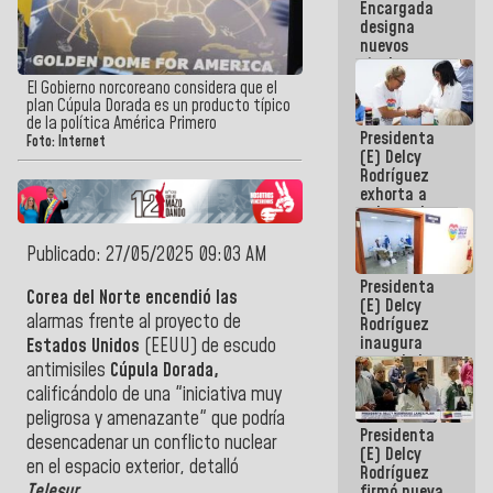
Encargada
Centroamericanos
designa
nuevos
titulares en
el
El Gobierno norcoreano considera que el
Viceministerio
plan Cúpula Dorada es un producto típico
de Energía
de la política América Primero
Presidenta
Eléctrica y
Foto: Internet
(E) Delcy
CORPOELEC
Rodríguez
exhorta a
gobernadores
y alcaldes a
edificar
Publicado: 27/05/2025 09:03 AM
casas para
Presidenta
abuelos
Corea del Norte encendió las
(E) Delcy
alarmas frente al proyecto de
Rodríguez
inaugura
Estados Unidos
(EEUU) de escudo
casa de los
antimisiles
Cúpula Dorada,
Abuelos
calificándolo de una "iniciativa muy
Primavera
en Caracas
peligrosa y amenazante" que podría
Presidenta
desencadenar un conflicto nuclear
(E) Delcy
en el espacio exterior, detalló
Rodríguez
Telesur
.
firmó nueva