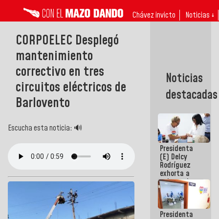
Chávez invicto
Noticias ↓
CORPOELEC Desplegó
mantenimiento
correctivo en tres
Noticias
circuitos eléctricos de
destacadas
Barlovento
Escucha esta noticia: 🔊
Presidenta
(E) Delcy
Rodríguez
exhorta a
gobernadores
y alcaldes a
edificar
casas para
Presidenta
abuelos