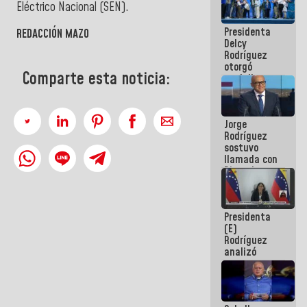
Eléctrico Nacional (SEN).
manejo de
escombros
Presidenta
en La Guaira
REDACCIÓN MAZO
Delcy
Rodríguez
otorgó
Comparte esta noticia:
medalla
"Héroe de
Venezuela"
a servidores
Jorge
públicos
Rodríguez
sostuvo
llamada con
Dinorah
Figuera y
acuerdan
primer
Presidenta
encuentro
(E)
presencial
Rodríguez
para el
analizó
diálogo
junto a
gobernadores
planes de
recuperación