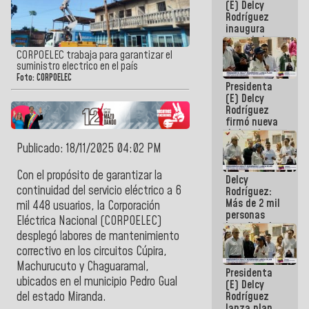
(E) Delcy
Rodríguez
inaugura
casa de los
Abuelos
CORPOELEC trabaja para garantizar el
Primavera
suministro electrico en el país
en Caracas
Foto: CORPOELEC
Presidenta
(E) Delcy
Rodríguez
firmó nueva
de Ley de
Arrendamiento
Publicado: 18/11/2025 04:02 PM
aprobada
por la AN
Con el propósito de garantizar la
Delcy
continuidad del servicio eléctrico a 6
Rodríguez:
Más de 2 mil
mil 448 usuarios, la Corporación
personas
Eléctrica Nacional (CORPOELEC)
beneficiadas
desplegó labores de mantenimiento
con planes
para
correctivo en los circuitos Cúpira,
atención de
Machurucuto y Chaguaramal,
Presidenta
emergencia
ubicados en el municipio Pedro Gual
(E) Delcy
sísmica en
Rodríguez
del estado Miranda.
la última
lanza plan