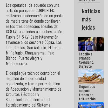
semana
crediticio
Los operarios, de acuerdo con una
con subsidio
Noticias
nota de prensa de CORPOELEC,
a Juntas de
realizaron la adecuación de un poste
Condominio
más
de media tensión donde confluyen
estos tres corredores lineales de
leídas
13.8 kV, asociados a la subestación
Cúpira 34.5 kV. Esta intervención
favorece a los sectores Cúpira, Las
Tres Gracias, San Antonio, El Tesoro,
Mi Refugio, Chaguaramal, Palo
Cabello a
Blanco, Puerto Alegre y
Orlando
Avendaño:
Machurucuto.
Disfruto
cada vez
El despliegue técnico contó con el
que escribes
respaldo de la comunidad
porque lo
que haces
organizada, y forma parte del Plan
Llegan dos
es
de Adecuación y Mantenimiento de
nuevos
embarrarla
Circuitos Eléctricos y
trenes de
trituración
Subestaciones, orientado al
para
fortalecimiento del Sistema
optimizar