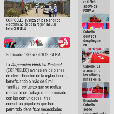
ratificó
nuestra
apoyo del
palabra
PSUV a
representantes
del Gobierno
CORPOELEC avanza en los planes de
para el
electrificación de la región insular
diálogo: ¡Un
Foto: CORPOELEC
Cabello
extraordinario
destaca
equipo
despliegue
político!
en
comunidades
ante
Publicado: 18/05/2026 12:30 PM
contingencia
eléctrica:
La
Corporación Eléctrica Nacional
Cabello: La
¡Esta
(CORPOELEC) avanza en los planes
atención a
batalla
los niños y
también la
de electrificación de la región insular,
niñas es la
vamos a
beneficiando a más de 8 mil
razón de ser
ganar!
familias, esfuerzo que se realiza
del Gobierno
Nacional
mediante un trabajo mancomunado
con las comunidades, tras
Diosdado
consultas populares que han
Cabello
sobre
permitido identificar necesidades
representantes