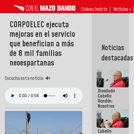
Chávez invicto
Noticias ↓
CORPOELEC ejecuta
mejoras en el servicio
que benefician a más
Noticias
de 8 mil familias
destacadas
neoespartanas
Escucha esta noticia: 🔊
Diosdado
Cabello
Rondón:
Nosotros
vamos al
diálogo con
el
compromiso
Cabello
de cumplir