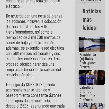
específicas en materia de energía
de la
eléctrica .
Revolución
Noticias
en la mesa
De acuerdo con una nota de prensa,
de Diálogo:
más
Son voceros
las acciones incluyen la colocación
de altísimo
de más de 20 postes y 15
leídas
nivel moral
transformadores, así como el
reemplazo de 2 mil 700 metros de
líneas de baja y media tensión,
además, se extendió la red eléctrica
con 500 metros adicionales y sus
Presidenta
elementos correspondientes. Este
(e) Delcy
Rodríguez:
proceso técnico garantiza una
Pronto
mejora sustancial en la calidad del
restableceremos
servicio eléctrico.
las
operaciones
en el
El equipo de CORPOELEC brinda
Cabello a
Aeropuerto
acompañamiento técnico y
Orlando
Internacional
asesoramiento constante durante
Avendaño:
de
Disfruto
Maiquetía
las etapas del proyecto iniciadas
cada vez
desde el 2025, asegurando que cada
que escribes