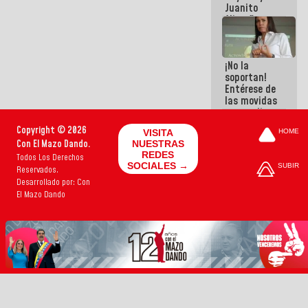
Juanito
Alimaña son
harina del
mismo
costal
¡No la
soportan!
Entérese de
las movidas
que realizan
antiguos
Copyright © 2026
VISITA
HOME
cómplices
Con El Mazo Dando.
NUESTRAS
de La Sayo
REDES
Todos Los Derechos
para
SOCIALES →
SUBIR
Reservados.
sacudírsela
Desarrollado por: Con
El Mazo Dando