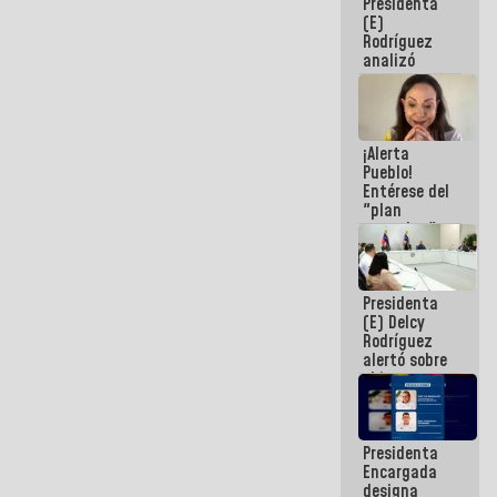
Presidenta
(E)
Rodríguez
analizó
junto a
gobernadores
planes de
recuperación
¡Alerta
del Sistema
Pueblo!
Eléctrico
Entérese del
Nacional
"plan
enjambre"
de La Sayo
para
sabotear el
Presidenta
diálogo y
(E) Delcy
promover el
Rodríguez
caos
alertó sobre
el impacto
de la
emergencia
climática en
Presidenta
los oceános
Encargada
designa