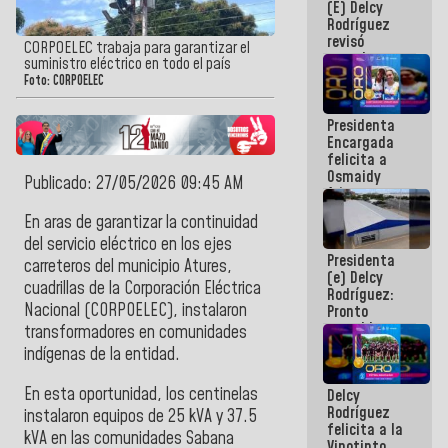
(E) Delcy
y del Caribe
Rodríguez
2026
revisó
CORPOELEC trabaja para garantizar el
agenda
suministro eléctrico en todo el país
económica y
Foto: CORPOELEC
ejecución de
fondos de
Presidenta
emergencia
Encargada
post-sismos
felicita a
Osmaidy
Publicado: 27/05/2026 09:45 AM
Arias y
Giraly
En aras de garantizar la continuidad
Marcano por
del servicio eléctrico en los ejes
hacer
Presidenta
historia en
carreteros del municipio Atures,
(e) Delcy
los
cuadrillas de la Corporación Eléctrica
Rodríguez:
Centroamericanos
Nacional (CORPOELEC), instalaron
Pronto
restableceremos
transformadores en comunidades
las
indígenas de la entidad.
operaciones
en el
En esta oportunidad, los centinelas
Delcy
Aeropuerto
Rodríguez
Internacional
instalaron equipos de 25 kVA y 37.5
felicita a la
de
kVA en las comunidades Sabana
Vinotinto