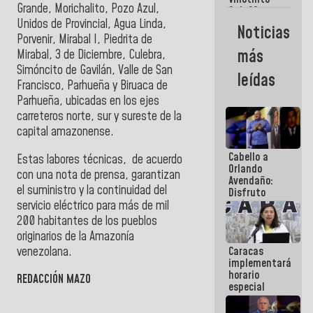
Maiquetía
Grande, Morichalito, Pozo Azul,
Sub 20
campeona
Unidos de Provincial, Agua Linda,
Noticias
frente
Porvenir, Mirabal I, Piedrita de
México Sub
más
Mirabal, 3 de Diciembre, Culebra,
23 en los
Simóncito de Gavilán, Valle de San
Centroamericanos
leídas
Francisco, Parhueña y Biruaca de
Parhueña, ubicadas en los ejes
carreteros norte, sur y sureste de la
capital amazonense.
Cabello a
Estas labores técnicas, de acuerdo
Orlando
con una nota de prensa, garantizan
Avendaño:
el suministro y la continuidad del
Disfruto
cada vez
servicio eléctrico para más de mil
que escribes
200 habitantes de los pueblos
porque lo
originarios de la Amazonía
que haces
venezolana.
Caracas
es
implementará
embarrarla
horario
REDACCIÓN MAZO
especial
para
adaptarse