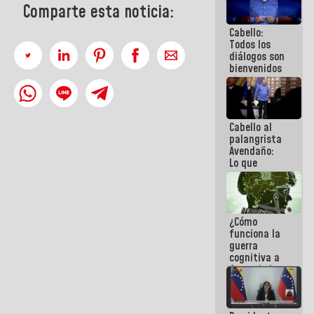
Comparte esta noticia:
al plan de
ahorro
Cabello:
energético
Todos los
diálogos son
bienvenidos
siempre que
estén en el
marco de la
Constitución
Cabello al
de la
palangrista
República
Avendaño:
Lo que
vayas a
escribir
hazlo hoy
por que no
¿Cómo
sabemos si
funciona la
la semana
guerra
que viene
cognitiva a
hay
favor de la
programa
narrativa
hegemónica?
(1)