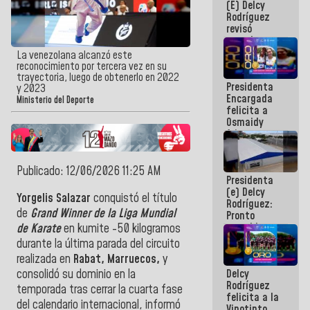
(E) Delcy
y del Caribe
Rodríguez
2026
revisó
agenda
económica y
La venezolana alcanzó este
ejecución de
reconocimiento por tercera vez en su
fondos de
trayectoria, luego de obtenerlo en 2022
Presidenta
emergencia
y 2023
Encargada
post-sismos
Ministerio del Deporte
felicita a
Osmaidy
Arias y
Giraly
Marcano por
hacer
Publicado: 12/06/2026 11:25 AM
Presidenta
historia en
(e) Delcy
los
Yorgelis Salazar
conquistó el título
Rodríguez:
Centroamericanos
de
Grand Winner de la Liga Mundial
Pronto
restableceremos
de Karate
en kumite -50 kilogramos
las
durante la última parada del circuito
operaciones
realizada en
Rabat, Marruecos,
y
en el
Delcy
consolidó su dominio en la
Aeropuerto
Rodríguez
Internacional
temporada tras cerrar la cuarta fase
felicita a la
de
del calendario internacional, informó
Vinotinto