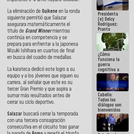
al plan de
ahorro
La eliminación de
Ouikene
en la ronda
Presidenta
energético
siguiente permitió que Salazar
(e) Delcy
Rodríguez:
asegurara matemáticamente el
Pronto
título de
Grand Winner
mientras
restableceremos
continúa en competencia y se
las
prepara para enfrentar a la japonesa
operaciones
en el
Mizuki Ishihara en cuartos de final
¿Cómo
Aeropuerto
en busca del cuadro de medallas.
funciona la
Internacional
guerra
de
La karateca dedicó este logro a su
cognitiva a
Maiquetía
favor de la
equipo y a los jóvenes que siguen su
narrativa
carrera, al señalar que este es su
hegemónica?
tercer Gran Premio y que aspira a
(1)
Cabello:
sumar más resultados antes de
Todos los
cerrar su ciclo deportivo.
diálogos son
bienvenidos
Salazar
buscará cerrar la temporada
siempre que
estén en el
con una tercera consagración
marco de la
consecutiva en el circuito tras ganar
Constitución
la parada de
Roma
y repetir el triunfo