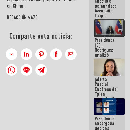
Cabello al
de la
en
China
.
palangrista
República
Avendaño:
Lo que
REDACCIÓN MAZO
vayas a
escribir
hazlo hoy
Comparte esta noticia:
por que no
Presidenta
sabemos si
(E)
la semana
Rodríguez
que viene
analizó
hay
junto a
programa
gobernadores
planes de
recuperación
¡Alerta
del Sistema
Pueblo!
Eléctrico
Entérese del
Nacional
"plan
enjambre"
de La Sayo
para
sabotear el
Presidenta
diálogo y
Encargada
promover el
designa
caos