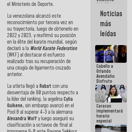
Maiquetía
el Ministerio de Deporte.
Sub 20
campeona
Noticias
frente
La venezolana alcanzó este
México Sub
reconocimiento por tercera vez en
más
23 en los
su trayectoria, luego de obtenerlo en
Centroamericanos
leídas
2022 y 2023, y reafirmó su posición
en la élite del karate mundial, según
declaró a la
World Karate Federation
(WKF) al destacar el esfuerzo
realizado tras su recuperación de
Cabello a
una cirugía de ligamento cruzado
Orlando
anterior.
Avendaño:
Disfruto
La atleta llegó a
Rabat
con una
cada vez
que escribes
desventaja de 90 puntos respecto a
porque lo
la líder del ranking, la argelina
Cylia
que haces
Ouikene,
sin embargo avanzó en el
Caracas
es
implementará
embarrarla
Pool 8 al superar 4-3 a la alemana
horario
Alexandra Wolf
y luego aseguró su
especial
clasificación a octavos de final al
para
adaptarse
imponerse 9-0 ante Rayane Sekkour.