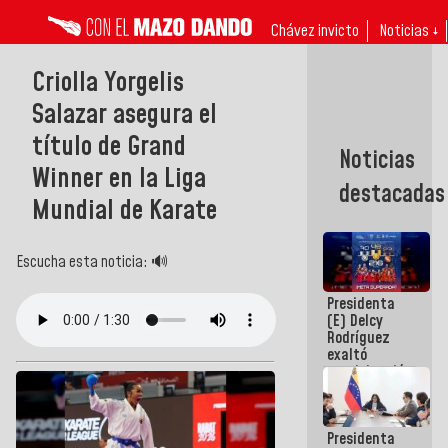
Chávez invicto
Noticias ↓
Criolla Yorgelis
Salazar asegura el
título de Grand
Noticias
Winner en la Liga
destacadas
Mundial de Karate
Escucha esta noticia: 🔊
Presidenta
(E) Delcy
Rodríguez
exaltó
participación
de
Venezuela
en Juegos
Presidenta
Centroamericanos