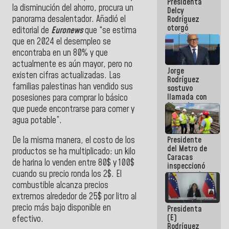
Presidenta
abordar
la disminución del ahorro, procura un
Delcy
planes de
panorama desalentador. Añadió el
Rodríguez
acción
otorgó
editorial de
Euronews
que “se estima
medalla
que en 2024 el desempleo se
"Héroe de
encontraba en un 80% y que
Venezuela"
a servidores
actualmente es aún mayor, pero no
Jorge
públicos
existen cifras actualizadas. Las
Rodríguez
familias palestinas han vendido sus
sostuvo
llamada con
posesiones para comprar lo básico
Dinorah
que puede encontrarse para comer y
Figuera y
agua potable”.
acuerdan
primer
Presidente
De la misma manera, el costo de los
encuentro
del Metro de
presencial
productos se ha multiplicado: un kilo
Caracas
para el
de harina lo venden entre 80$ y 100$
inspeccionó
diálogo
cuando su precio ronda los 2$. El
trabajos de
rehabilitación
combustible alcanza precios
y
extremos alrededor de 25$ por litro al
modernización
precio más bajo disponible en
Presidenta
de la vía
(E)
férrea
efectivo.
Rodríguez