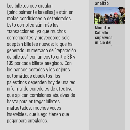
analizó
Los billetes que circulan
junto a
(principalmente israelíes) están en
gobernadores
planes de
malas condiciones o deteriorados.
recuperación
Esto complica aún más las
Ministro
del Sistema
transacciones, ya que muchos
Cabello
Eléctrico
comerciantes y proveedores solo
supervisa
Nacional
inicio del
aceptan billetes nuevos; lo que ha
proceso de
generado un mercado de “reparación
demolición
de billetes” con un costo entre 3$ y
de
edificaciones
10$ por cada billete arreglado. Con
declaradas
los bancos cerrados y los cajeros
en riesgo en
automáticos obsoletos, los
La Guaira
(+Fotos)
palestinos dependen hoy de una red
informal de corredores de efectivo
que aplican comisiones abusivas de
hasta para entregar billetes
maltratados, muchas veces
inservibles, que luego tienen que
pagar para arreglarlos.