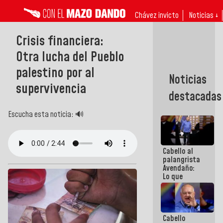
Chávez invicto
Noticias ↓
Crisis financiera:
Otra lucha del Pueblo
palestino por al
Noticias
supervivencia
destacadas
Escucha esta noticia: 🔊
Cabello al
palangrista
Avendaño:
Lo que
vayas a
escribir
hazlo hoy
por que no
Cabello
sabemos si