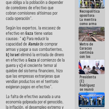
que obliga a la población a depender
manejo de
escombros
de corredores de efectivo que
Necropolítica
en La Guaira
cobran comisiones altísimas por
opositora:
cada operación”.
La mentira
como arma
contra el
Según los expertos, la escasez de
Pueblo
efectivo en
Gaza
tiene varias
causas: “
a)
Para reducir la
capacidad de
Hamás
de comprar
Metro de
Caracas
armas y pagar a sus combatientes,
continúa
b)
Israel
eliminó la entrada de dinero
con los
en efectivo a
Gaza
al comienzo de la
trabajos de
mantenimiento
guerra y
c)
el creciente temor al
e inspección
quiebre del sistema financiero, hizo
en la Línea 2
que las empresas extranjeras que
Presidenta
(E)
vendían productos en el territorio
Rodríguez
exigieran pagos en efectivo”.
se reunió
con Estado
La falta de efectivo aunada a una
Mayor
economía golpeada por el genocidio,
Eléctrico
para
la inflación, el desempleo extremo y