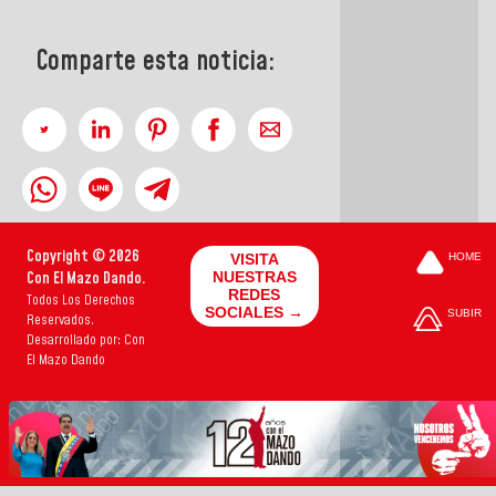
Comparte esta noticia:
Copyright © 2026
VISITA
HOME
Con El Mazo Dando.
NUESTRAS
REDES
Todos Los Derechos
SOCIALES →
SUBIR
Reservados.
Desarrollado por: Con
El Mazo Dando