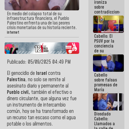
ironiza
la semana
sobre
que viene
contradicciones
hay
En medio del colapso total de su
y mentiras
programa
infraestructura financiera, el Pueblo
de María
Palestino enfrenta una de las peores
Machado:
crisis monetarias de su historia reciente.
¡Créanle!
internet
Cabello: El
PSUV por la
conciencia
de su
militancia
es la
Publicado: 05/09/2025 04:49 PM
organización
política más
El genocidio de
Israel
contra
Cabello
sólida de
Palestina
, no solo se remite al
sobre falsas
Venezuela
promesas de
asesinato diario y permanente al
María
Pueblo civil,
también el efectivo o
Machado:
dinero circulante, que alguna vez fue
¿Quién le
puede creer?
un instrumento de intercambio
¿Y la gente
común, hoy se ha transformado en
Diosdado
que ella iba
un recurso tan escaso como el agua
Cabello:
a salvar en
Llamados a
potable o los alimentos.
La Guaira?
la calle de