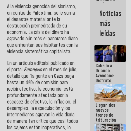
María
A la violencia genocida del sionismo,
Machado se
Noticias
en contra de
Palestina
, se le suma
estrellaron
el desastre material ante la
de frente
más
contra el
destrucción premeditada de su
Pueblo
economía. La crisis del dinero ha
leídas
agravado aún más el panorama diario
que enfrentan sus habitantes con la
violencia sistemática capitalista.
En un artículo editorial publicado en
Cabello a
el portal
Euronews
en el mes de julio,
Orlando
Avendaño:
detalló que “la gente en
Gaza
paga
Disfruto
hasta un 40% de comisión para
cada vez
recibir efectivo, la economía está
que escribes
profundamente afectada por la
porque lo
que haces
escasez de efectivo, la inflación, el
Llegan dos
es
desempleo, la especulación y los
nuevos
embarrarla
intermediarios agravan la vida diaria
trenes de
trituración
de manera tan crítica que casi todos
para
los cajeros están inoperativos, lo
optimizar