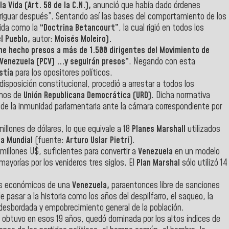
a Vida (Art. 58 de la C.N.),
anunció que había dado órdenes
veriguar después”. Sentando así las bases del comportamiento de los
cida como la
“Doctrina Betancourt”
, la cual rigió en todos los
el Pueblo,
autor:
Moisés Moleiro).
he hecho presos a más de 1.500 dirigentes del Movimiento de
 Venezuela (PCV) ...y seguirán presos”
. Negando con esta
stía
para los opositores políticos.
sposición constitucional, procedió a arrestar a todos los
unos de
Unión Republicana Democrática (URD)
. Dicha normativa
de la inmunidad parlamentaria ante la cámara correspondiente por
illones de dólares, lo que equivale a 18
Planes Marshall
utilizados
ra Mundial
(fuente:
Arturo Uslar Pietri
).
millones U$, suficientes para convertir a
Venezuela
en un modelo
ayorías por los venideros tres siglos. El
Plan Marshal
sólo utilizó 14
os económicos de una
Venezuela,
paraentonces libre de sanciones
 pasar a la historia como los años del despilfarro, el saqueo, la
l desbordada y empobrecimiento general de la población.
ue obtuvo en esos 19 años, quedó dominada por los altos índices de