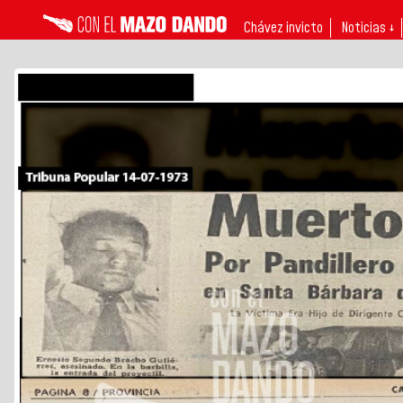
Chávez invicto
Noticias ↓