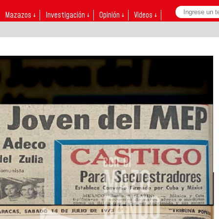
Mazazos ↓
Investigación ↓
Opinión ↓
Videos ↓