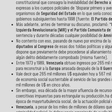
constitucional que consagra la inviolabilidad del
Derecho a l
expresas a los cuerpos policiales de “disparar primero y a
organismos de
Seguridad del Estado
en lo que sería cono
gobiernos subsiguientes hasta 1998 (fuente:
El Partido d
Más adelante, antes de terminar su discurso, proclamó:
“
Izquierda Revolucionaria (MIR) y el Partido Comunista de
sentencia y durante décadas cualquier posibilidad de
Amni
No contento con eso, pasando de nuevo por encima de la di
diputados al Congreso
de esas dos toldas políticas y alg
dispone que previamente debe procederse al allanamiento 
algún delito debidamente comprobado (misma fuente).
Entre 1973 y 1989,
Venezuela
obtuvo ingresos por 265 mil m
para reconstruir a la
Europa
arrasada después de la
II Guer
Vale decir que 265 mil millones U$ equivalen hoy a 567 mil 
de economía social sustentable al servicio de las grandes m
mil millones de U$ en cinco años.
Sin embargo, esa década de la mayor afluencia de recurs
coercitivas impuestas para estrangular su producción,ha de
época de mayorturbulencia social, de la actuación policia
Venezuela
, a pesar de los miles de millones de dólares q