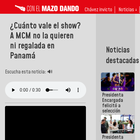
Chávez invicto
Noticias ↓
¿Cuánto vale el show?
A MCM no la quieren
ni regalada en
Noticias
Panamá
destacadas
Escucha esta noticia: 🔊
Presidenta
Encargada
felicitó a
selección
femenina de
baloncesto
por su
clasificación
Presidenta
a la