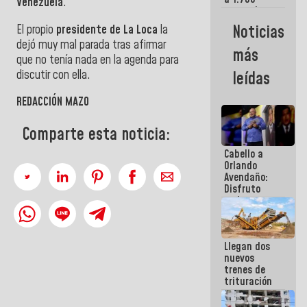
Venezuela
.
comerciantes
y
Noticias
El propio
presidente de La Loca
la
emprendedores
dejó muy mal parada tras afirmar
afectados
más
por
que no tenía nada en la agenda para
terremotos
discutir con ella.
leídas
REDACCIÓN MAZO
Comparte esta noticia:
Cabello a
Orlando
Avendaño:
Disfruto
cada vez
que escribes
porque lo
que haces
Llegan dos
es
nuevos
embarrarla
trenes de
trituración
para
optimizar