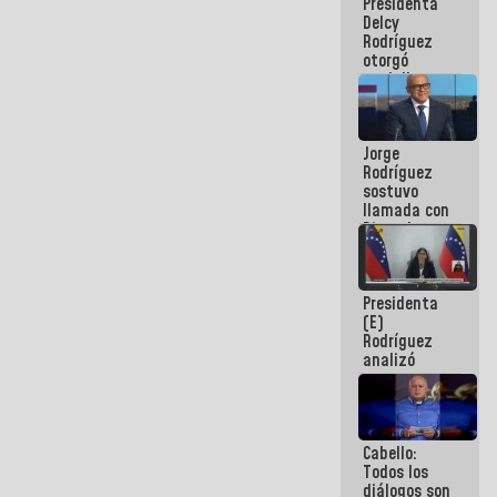
Presidenta
abordar
Delcy
planes de
Rodríguez
acción
otorgó
medalla
"Héroe de
Venezuela"
a servidores
Jorge
públicos
Rodríguez
sostuvo
llamada con
Dinorah
Figuera y
acuerdan
primer
Presidenta
encuentro
(E)
presencial
Rodríguez
para el
analizó
diálogo
junto a
gobernadores
planes de
recuperación
Cabello:
del Sistema
Todos los
Eléctrico
diálogos son
Nacional