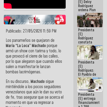
(E) Delcy
AmeriCup
Rodríguez
2027
ordena Plan
maestro de
desarrollo
logístico y
turístico
Presidenta
para La
Publicado: 27/05/2026 11:59 PM
(E)
Guaira
Rodríguez
Los panameños se quejaron de
constata
María “La Loca” Machado
porque
obras de
rehabilitación
armó un show con tarima y todo, lo
de Escuela
que provocó el cierre de las calles,
Militar de
por lo que alegaron que cuando ellos
Presidenta
Mamo en La
(E)
Guaira
salen a manifestar le lanzan
Rodríguez:
bombas lacrimógenas.
El Pueblo de
La Guaira
En su discurso,
Machado
sigue
siempre
mintiéndole a los pocos seguidores
estará
acompañada
venezolanos que aún le dan su voto
Presidenta
por el
de fe, tras asegurar que se acerca el
(E) entrega
Gobierno
momento en que va regresar a
financiamientos
Nacional
a 1.766