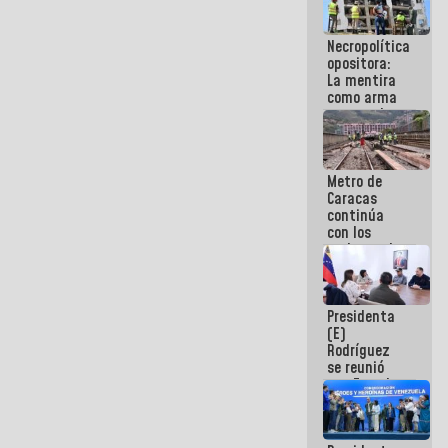
manejo de
escombros
Necropolítica
en La Guaira
opositora:
La mentira
como arma
contra el
Pueblo
Metro de
Caracas
continúa
con los
trabajos de
mantenimiento
e inspección
en la Línea 2
Presidenta
(E)
Rodríguez
se reunió
con Estado
Mayor
Eléctrico
para