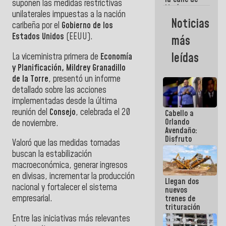
suponen las medidas restrictivas
María
unilaterales impuestas a la nación
Machado se
Noticias
caribeña por el
Gobierno
de los
estrellaron
de frente
Estados Unidos
(EEUU).
más
contra el
Pueblo
leídas
La viceministra primera de
Economía
y Planificación, Mildrey Granadillo
de la Torre
, presentó un informe
detallado sobre las acciones
implementadas desde la última
reunión del
Consejo
, celebrada el 20
Cabello a
Orlando
de noviembre.
Avendaño:
Disfruto
Valoró que las medidas tomadas
cada vez
buscan la estabilización
que escribes
porque lo
macroeconómica, generar ingresos
que haces
en divisas, incrementar la producción
Llegan dos
es
nacional y fortalecer el sistema
nuevos
embarrarla
empresarial.
trenes de
trituración
para
Entre las iniciativas más relevantes
optimizar