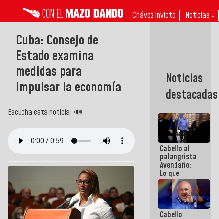
Chávez invicto
Noticias ↓
Cuba: Consejo de
Estado examina
medidas para
Noticias
impulsar la economía
destacadas
Escucha esta noticia: 🔊
Cabello al
palangrista
Avendaño:
Lo que
vayas a
escribir
hazlo hoy
por que no
Cabello
sabemos si