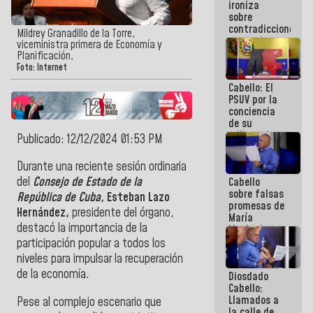
ironiza
la semana
sobre
que viene
contradicciones
hay
Mildrey Granadillo de la Torre,
y mentiras
programa
viceministra primera de Economía y
de María
Planificación,
Machado:
Foto: Internet
¡Créanle!
Cabello: El
PSUV por la
conciencia
de su
militancia
Publicado: 12/12/2024 01:53 PM
es la
organización
Durante una reciente sesión ordinaria
política más
del
Consejo de Estado de la
Cabello
sólida de
sobre falsas
Venezuela
República de Cuba,
Esteban Lazo
promesas de
Hernández,
presidente del órgano,
María
destacó la importancia de la
Machado:
¿Quién le
participación popular a todos los
puede creer?
niveles para impulsar la recuperación
¿Y la gente
de la economía.
Diosdado
que ella iba
Cabello:
a salvar en
Llamados a
La Guaira?
Pese al complejo escenario que
la calle de