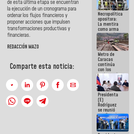
de esta última etapa se encuentran
manejo de
la ejecución de un cronograma para
escombros
Necropolítica
en La Guaira
ordenar los flujos financieros y
opositora:
proponer acciones que impulsen
La mentira
transformaciones productivas y
como arma
contra el
financieras.
Pueblo
REDACCIÓN MAZO
Metro de
Caracas
continúa
Comparte esta noticia:
con los
trabajos de
mantenimiento
e inspección
en la Línea 2
Presidenta
(E)
Rodríguez
se reunió
con Estado
Mayor
Eléctrico
para