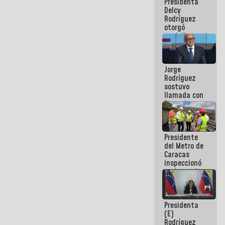
Presidenta
abordar
Delcy
planes de
Rodríguez
acción
otorgó
medalla
"Héroe de
Venezuela"
a servidores
Jorge
públicos
Rodríguez
sostuvo
llamada con
Dinorah
Figuera y
acuerdan
primer
Presidente
encuentro
del Metro de
presencial
Caracas
para el
inspeccionó
diálogo
trabajos de
rehabilitación
y
modernización
Presidenta
de la vía
(E)
férrea
Rodríguez