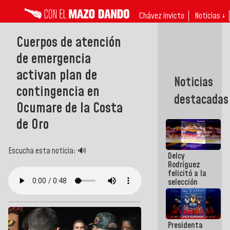
Chávez invicto
Noticias ↓
Cuerpos de atención
de emergencia
activan plan de
Noticias
contingencia en
destacadas
Ocumare de la Costa
de Oro
Escucha esta noticia: 🔊
Delcy
Rodríguez
felicitó a la
selección
nacional
masculina
de voleibol
campeona
Presidenta
de la Copa