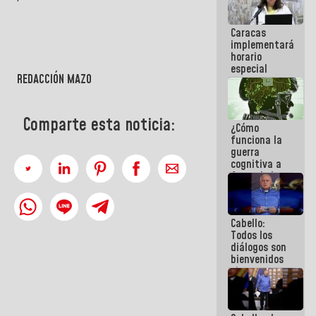
porque lo
que haces
Caracas
es
implementará
embarrarla
horario
especial
REDACCIÓN MAZO
para
adaptarse
al plan de
ahorro
Comparte esta noticia:
¿Cómo
energético
funciona la
guerra
cognitiva a
favor de la
narrativa
hegemónica?
(1)
Cabello:
Todos los
diálogos son
bienvenidos
siempre que
estén en el
marco de la
Constitución