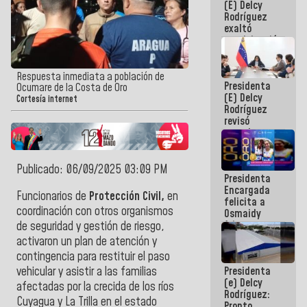
(E) Delcy
Panamericana
Rodríguez
Sub-17
exaltó
participación
de
Venezuela
en Juegos
Respuesta inmediata a población de
Presidenta
Centroamericanos
Ocumare de la Costa de Oro
(E) Delcy
y del Caribe
Cortesía internet
Rodríguez
2026
revisó
agenda
económica y
ejecución de
fondos de
Publicado: 06/09/2025 03:09 PM
Presidenta
emergencia
Encargada
post-sismos
Funcionarios de
Protección Civil
,
en
felicita a
coordinación con otros organismos
Osmaidy
Arias y
de seguridad y gestión de riesgo,
Giraly
activaron un plan de atención y
Marcano por
contingencia para restituir el paso
hacer
Presidenta
vehicular y asistir a las familias
historia en
(e) Delcy
los
afectadas por la crecida de los ríos
Rodríguez:
Centroamericanos
Cuyagua y La Trilla en el estado
Pronto