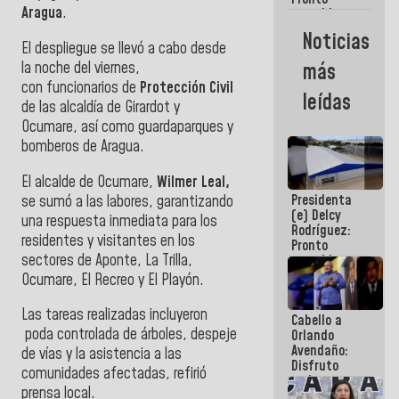
Aragua
.
restableceremos
las
Noticias
operaciones
El despliegue se llevó a cabo desde
en el
la noche del viernes,
más
Aeropuerto
con
funcionarios de
Protección Civil
Internacional
leídas
de
de las alcaldía de Girardot y
Maiquetía
Ocumare, así como guardaparques y
bomberos de Aragua.
El alcalde de Ocumare,
Wilmer Leal,
Presidenta
se sumó a las labores, garantizando
(e) Delcy
una respuesta inmediata para los
Rodríguez:
residentes y visitantes en los
Pronto
sectores de Aponte, La Trilla,
restableceremos
las
Ocumare, El Recreo y El Playón.
operaciones
en el
​Las tareas realizadas incluyeron
Cabello a
Aeropuerto
poda controlada de árboles, despeje
Orlando
Internacional
Avendaño:
de
de vías y la asistencia a las
Disfruto
Maiquetía
comunidades afectadas, refirió
cada vez
prensa local.
que escribes